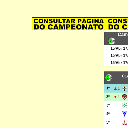
Camp
15/Abr 17
15/Abr 17
15/Abr 17
CL
▲
1º
1
▼
2º
1
3º
4º
5º