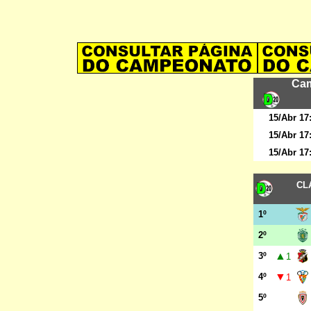
Cam
15/Abr 17
15/Abr 17
15/Abr 17
CL
1º
2º
▲
3º
1
▼
4º
1
5º