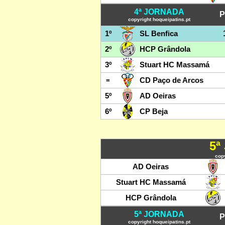
4ª JORNADA
P
copyright hoqueipatins.pt
1º
SL Benfica
2º
HCP Grândola
3º
Stuart HC Massamá
=
CD Paço de Arcos
5º
AD Oeiras
6º
CP Beja
5ª
copy
AD Oeiras
Stuart HC Massamá
HCP Grândola
5ª JORNADA
P
copyright hoqueipatins.pt