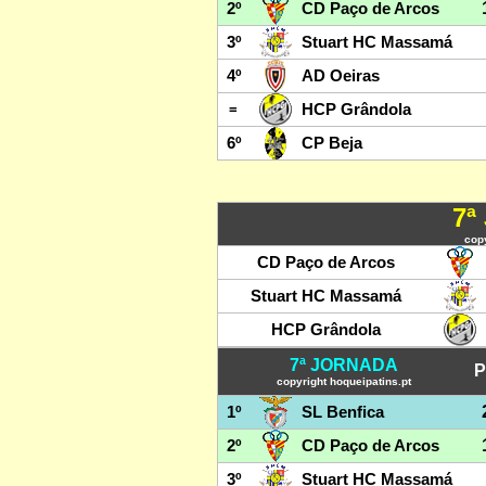
2º
CD Paço de Arcos
3º
Stuart HC Massamá
4º
AD Oeiras
=
HCP Grândola
6º
CP Beja
7ª
copy
CD Paço de Arcos
Stuart HC Massamá
HCP Grândola
7ª JORNADA
P
copyright hoqueipatins.pt
1º
SL Benfica
2º
CD Paço de Arcos
3º
Stuart HC Massamá