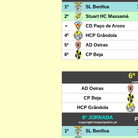
1º
SL Benfica
2º
Stuart HC Massamá
=
CD Paço de Arcos
4º
HCP Grândola
5º
AD Oeiras
6º
CP Beja
6ª
copy
AD Oeiras
CP Beja
HCP Grândola
6ª JORNADA
P
copyright hoqueipatins.pt
1º
SL Benfica