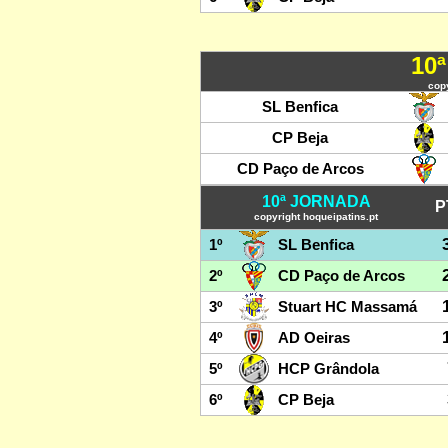
10
copy
SL Benfica
CP Beja
CD Paço de Arcos
10ª JORNADA
P
copyright hoqueipatins.pt
1º
SL Benfica
2º
CD Paço de Arcos
3º
Stuart HC Massamá
4º
AD Oeiras
5º
HCP Grândola
6º
CP Beja