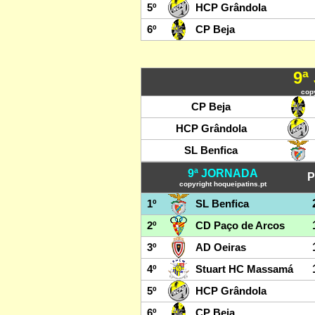
5º
HCP Grândola
6º
CP Beja
9ª
copy
CP Beja
HCP Grândola
SL Benfica
9ª JORNADA
P
copyright hoqueipatins.pt
1º
SL Benfica
2º
CD Paço de Arcos
3º
AD Oeiras
4º
Stuart HC Massamá
5º
HCP Grândola
6º
CP Beja