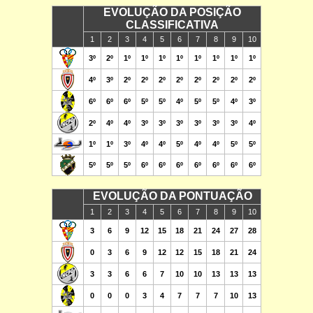
EVOLUÇÃO DA POSIÇÃO
CLASSIFICATIVA
1
2
3
4
5
6
7
8
9
10
3º
2º
1º
1º
1º
1º
1º
1º
1º
1º
4º
3º
2º
2º
2º
2º
2º
2º
2º
2º
6º
6º
6º
5º
5º
4º
5º
5º
4º
3º
2º
4º
4º
3º
3º
3º
3º
3º
3º
4º
1º
1º
3º
4º
4º
5º
4º
4º
5º
5º
5º
5º
5º
6º
6º
6º
6º
6º
6º
6º
EVOLUÇÃO DA PONTUAÇÃO
1
2
3
4
5
6
7
8
9
10
3
6
9
12
15
18
21
24
27
28
0
3
6
9
12
12
15
18
21
24
3
3
6
6
7
10
10
13
13
13
0
0
0
3
4
7
7
7
10
13