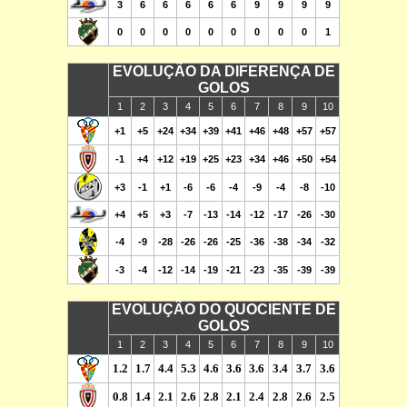
3
6
6
6
6
6
9
9
9
9
0
0
0
0
0
0
0
0
0
1
EVOLUÇÃO DA DIFERENÇA DE
GOLOS
1
2
3
4
5
6
7
8
9
10
+1
+5
+24
+34
+39
+41
+46
+48
+57
+57
-1
+4
+12
+19
+25
+23
+34
+46
+50
+54
+3
-1
+1
-6
-6
-4
-9
-4
-8
-10
+4
+5
+3
-7
-13
-14
-12
-17
-26
-30
-4
-9
-28
-26
-26
-25
-36
-38
-34
-32
-3
-4
-12
-14
-19
-21
-23
-35
-39
-39
EVOLUÇÃO DO QUOCIENTE DE
GOLOS
1
2
3
4
5
6
7
8
9
10
1.2
1.7
4.4
5.3
4.6
3.6
3.6
3.4
3.7
3.6
0.8
1.4
2.1
2.6
2.8
2.1
2.4
2.8
2.6
2.5