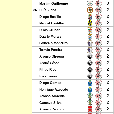
3
Martim Guilherme
2
86º
Luís Viana
2
Diogo Basílio
2
Miguel Castilho
2
Dinis Gruner
2
Duarte Morais
2
Gonçalo Monteiro
2
Tomás Pereira
2
Afonso Oliveira
2
André César
2
Filipe Rico
2
Inês Torres
2
Diogo Gomes
2
Henrique Azevedo
2
Afonso Almeida
2
Gustavo Silva
2
Afonso Peixoto