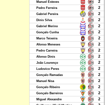
2
Manuel Esteves
2
Pedro Ferreira
2
Gabriel Pereira
2
Dinis Silva
2
Gabriel Merino
2
Gonçalo Cunha
2
Marco Teixeira
2
Afonso Meneses
2
Pedro Carreira
2
Afonso Dinis
2
João Lourenço
2
Ludovico Peres
2
Gonçalo Ramadas
2
Manuel Nisa
2
Gonçalo Ribeiro
2
Gonçalo Barreiros
2
Miguel Alexandre