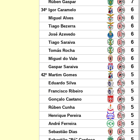
7
Rúben Gaspar
6
34º
Igor Caramelo
6
Miguel Alves
6
Tiago Bezerra
6
José Azevedo
6
Tiago Saraiva
6
Tomás Rocha
6
Miguel do Vale
6
Gaspar Saraiva
5
42º
Martim Gomes
5
Eduardo Silva
5
Francisco Ribeiro
5
Gonçalo Caetano
5
Rúben Cunha
5
Henrique Pereira
5
André Ferreira
5
Sebastião Dias
5
Sebastião "Bé" Cardoso