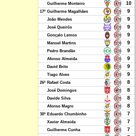
10
Guilherme Monteiro
9
17º
Guilherme Magalhães
9
João Mendes
9
José Queirós
9
Gonçalo Lemos
9
Manuel Martins
9
Pedro Brandão
9
Afonso Almeida
9
David Brito
9
Tiago Alves
8
26º
Rafael Costa
8
José Domingos
8
Davide Silva
8
Afonso Magro
7
30º
Eduardo Chumbinho
7
Xavier Almeida
7
Guilherme Cunha