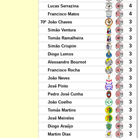
4
Lucas Serrazina
4
Francisco Matos
3
70º
João Chaves
3
Simão Ventura
3
Tomás Ramalheira
3
Simão Crispim
3
Diogo Lemos
3
Alessandro Bournot
3
Francisco Rocha
3
João Neves
3
José Pinto
3
Pedro José Cunha
3
João Coelho
3
Tomás Martins
3
José Meireles
3
Diogo Araújo
3
Martim Dias