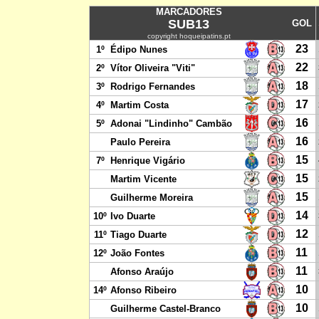
MARCADORES
SUB13
GOL
copyright hoqueipatins.pt
23
1º
Édipo Nunes
22
2º
Vítor Oliveira "Viti"
18
3º
Rodrigo Fernandes
17
4º
Martim Costa
16
5º
Adonai "Lindinho" Cambão
16
Paulo Pereira
15
7º
Henrique Vigário
15
Martim Vicente
15
Guilherme Moreira
14
10º
Ivo Duarte
12
11º
Tiago Duarte
11
12º
João Fontes
11
Afonso Araújo
10
14º
Afonso Ribeiro
10
Guilherme Castel-Branco