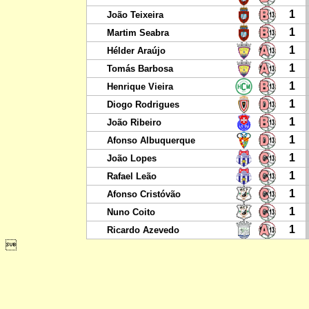
1
João Teixeira
1
Martim Seabra
1
Hélder Araújo
1
Tomás Barbosa
1
Henrique Vieira
1
Diogo Rodrigues
1
João Ribeiro
1
Afonso Albuquerque
1
João Lopes
1
Rafael Leão
1
Afonso Cristóvão
1
Nuno Coito
1
Ricardo Azevedo
