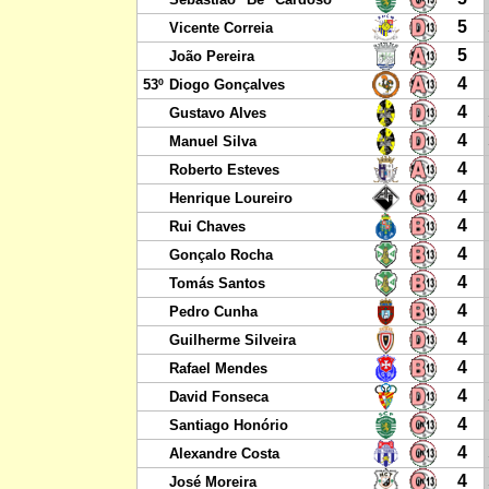
5
Vicente Correia
5
João Pereira
4
53º
Diogo Gonçalves
4
Gustavo Alves
4
Manuel Silva
4
Roberto Esteves
4
Henrique Loureiro
4
Rui Chaves
4
Gonçalo Rocha
4
Tomás Santos
4
Pedro Cunha
4
Guilherme Silveira
4
Rafael Mendes
4
David Fonseca
4
Santiago Honório
4
Alexandre Costa
4
José Moreira