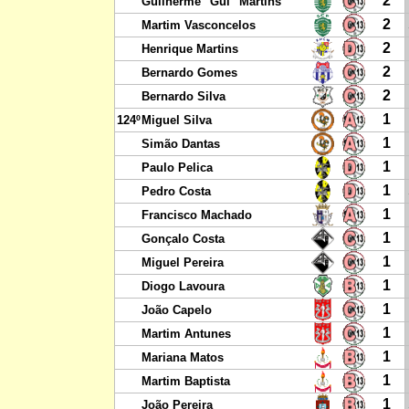
2
Guilherme "Gui" Martins
2
Martim Vasconcelos
2
Henrique Martins
2
Bernardo Gomes
2
Bernardo Silva
1
124º
Miguel Silva
1
Simão Dantas
1
Paulo Pelica
1
Pedro Costa
1
Francisco Machado
1
Gonçalo Costa
1
Miguel Pereira
1
Diogo Lavoura
1
João Capelo
1
Martim Antunes
1
Mariana Matos
1
Martim Baptista
1
João Pereira