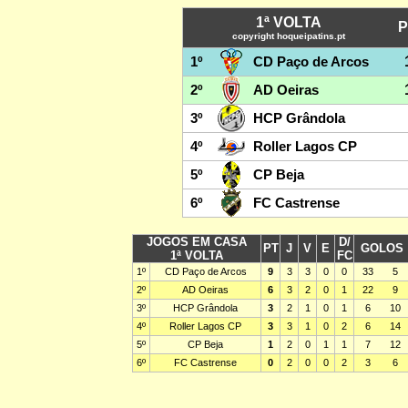
1ª VOLTA
P
copyright hoqueipatins.pt
1º
CD Paço de Arcos
2º
AD Oeiras
3º
HCP Grândola
4º
Roller Lagos CP
5º
CP Beja
6º
FC Castrense
JOGOS EM CASA
D/
PT
J
V
E
GOLOS
1ª VOLTA
FC
1º
CD Paço de Arcos
9
3
3
0
0
33
5
2º
AD Oeiras
6
3
2
0
1
22
9
3º
HCP Grândola
3
2
1
0
1
6
10
4º
Roller Lagos CP
3
3
1
0
2
6
14
5º
CP Beja
1
2
0
1
1
7
12
6º
FC Castrense
0
2
0
0
2
3
6