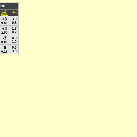
LOS
Dif
Méd
Quoc
+8
3.0
0.3
9.00
+3
1.7
0.7
2.50
-3
0.0
1.0
0.00
-8
0.3
3.0
0.11