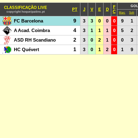
GO
F
CLASSIFICAÇÃO LIVE
PT
J
V
E
D
C
copyright hoqueipatins.pt
Marc
Sofr
9
FC Barcelona
3
3
0
0
0
9
1
4
A Acad. Coimbra
3
1
1
1
0
5
2
2
ASD RH Scandiano
3
0
2
1
0
0
3
1
HC Quévert
3
0
1
2
0
1
9