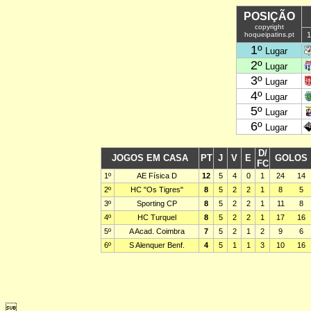
POSIÇÃO
copyright
hoqueipatins.pt
1
1º
Lugar
2º
Lugar
3º
Lugar
4º
Lugar
5º
Lugar
6º
Lugar
D/
JOGOS EM CASA
PT
J
V
E
GOLOS
FC
1º
AE Física D
12
5
4
0
1
24
14
2º
HC "Os Tigres"
8
5
2
2
1
8
5
3º
Sporting CP
8
5
2
2
1
11
8
4º
HC Turquel
8
5
2
2
1
17
16
5º
A Acad. Coimbra
7
5
2
1
2
9
6
6º
S Alenquer Benf.
4
5
1
1
3
10
16
