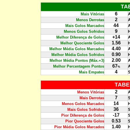
TA
6
Mais Vitórias
A
2
Menos Derrotas
A
44
Mais Golos Marcados
A
9
Menos Golos Sofridos
H
+14
Melhor Diferença de Golos
A
1.56
Melhor Quociente Golos
H
4.40
Melhor Média Golos Marcados
A
0.90
Melhor Média Golos Sofridos
H
2.00
Melhor Média Pontos (Máx.=3)
A
67
Melhor Percentagem Pontos
A
%
4
Mais Empates
S
TABE
2
Menos Vitórias
A
7
Mais Derrotas
S
14
Menos Golos Marcados
H
36
Mais Golos Sofridos
S
-17
Pior Diferença de Golos
S
0.53
Pior Quociente Golos
S
1.40
Pior Média Golos Marcados
H