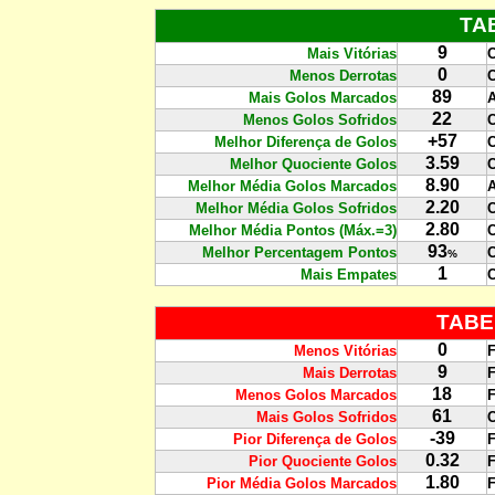
TA
9
Mais Vitórias
0
Menos Derrotas
89
Mais Golos Marcados
A
22
Menos Golos Sofridos
+57
Melhor Diferença de Golos
3.59
Melhor Quociente Golos
8.90
Melhor Média Golos Marcados
A
2.20
Melhor Média Golos Sofridos
2.80
Melhor Média Pontos (Máx.=3)
93
Melhor Percentagem Pontos
%
1
Mais Empates
C
TABE
0
Menos Vitórias
F
9
Mais Derrotas
F
18
Menos Golos Marcados
F
61
Mais Golos Sofridos
C
-39
Pior Diferença de Golos
F
0.32
Pior Quociente Golos
F
1.80
Pior Média Golos Marcados
F