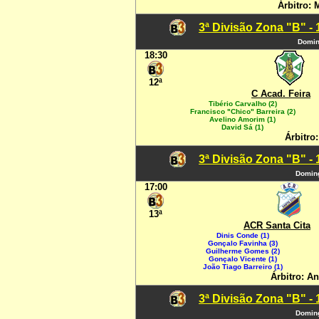
Árbitro: 
3ª Divisão Zona "B" -
Domin
18:30
12ª
C Acad. Feira
Tibério Carvalho (2)
Francisco "Chico" Barreira (2)
Avelino Amorim (1)
David Sá (1)
Árbitro:
3ª Divisão Zona "B" -
Doming
17:00
13ª
ACR Santa Cita
Dinis Conde (1)
Gonçalo Favinha (3)
Guilherme Gomes (2)
Gonçalo Vicente (1)
João Tiago Barreiro (1)
Árbitro: A
3ª Divisão Zona "B" -
Doming