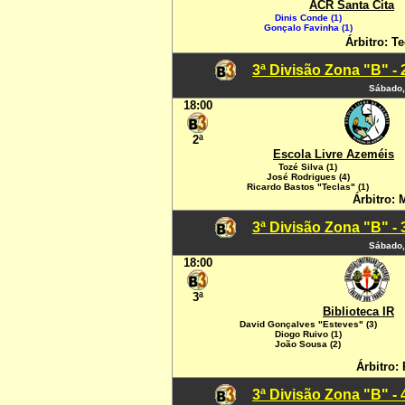
ACR Santa Cita
Dinis Conde (1)
Gonçalo Favinha (1)
Árbitro: Te
3ª Divisão Zona "B" -
Sábado,
18:00
2ª
Escola Livre Azeméis
Tozé Silva (1)
José Rodrigues (4)
Ricardo Bastos "Teclas" (1)
Árbitro: 
3ª Divisão Zona "B" -
Sábado,
18:00
3ª
Biblioteca IR
David Gonçalves "Esteves" (3)
Diogo Ruivo (1)
João Sousa (2)
Árbitro: 
3ª Divisão Zona "B" -