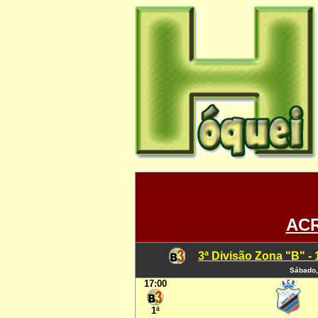
ACR
3ª Divisão Zona "B" -
Sábado,
17:00
1ª