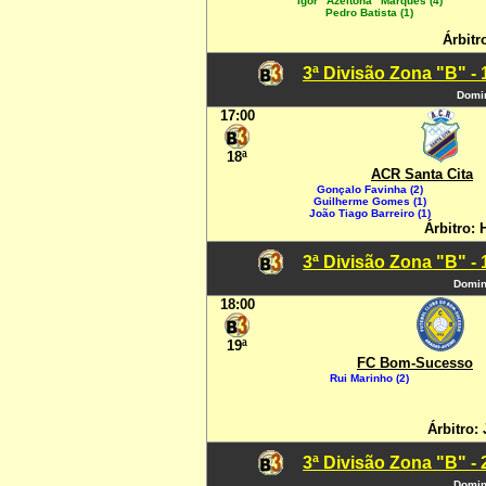
Igor "Azeitona" Marques (4)
Pedro Batista (1)
Árbitr
3ª Divisão Zona "B" -
Domin
17:00
18ª
ACR Santa Cita
Gonçalo Favinha (2)
Guilherme Gomes (1)
João Tiago Barreiro (1)
Árbitro: 
3ª Divisão Zona "B" -
Domin
18:00
19ª
FC Bom-Sucesso
Rui Marinho (2)
Árbitro: 
3ª Divisão Zona "B" -
Domin