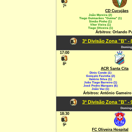
7ª
CD Cucujães
João Moreira (2)
Tiago Guimarães "Guima" (1)
Simão Pinho (1)
Vítor Vieira (1)
Tiago Oliveira (1)
Árbitros: Orlando Pa
3ª Divisão Zona "B" -
Domingo
17:00
8ª
ACR Santa Cita
Dinis Conde (1)
Gonçalo Favinha (2)
Valério Silva (1)
João Tiago Barreiro (1)
José Pedro Marques (6)
João Vaz (1)
Árbitros: António Gameiro 
3ª Divisão Zona "B" -
Domingo
18:30
9ª
FC Oliveira Hospital