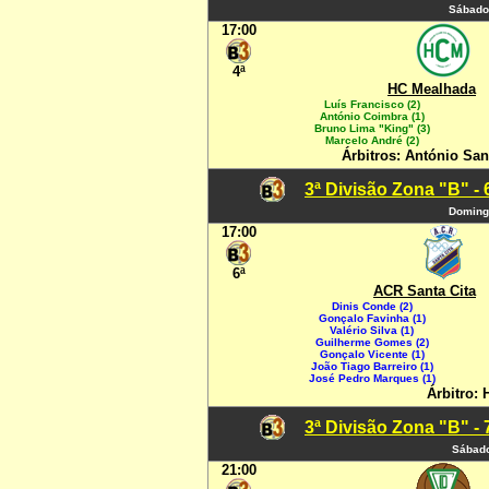
Sábado
17:00
4ª
HC Mealhada
Luís Francisco (2)
António Coimbra (1)
Bruno Lima "King" (3)
Marcelo André (2)
Árbitros: António San
3ª Divisão Zona "B" -
Domingo
17:00
6ª
ACR Santa Cita
Dinis Conde (2)
Gonçalo Favinha (1)
Valério Silva (1)
Guilherme Gomes (2)
Gonçalo Vicente (1)
João Tiago Barreiro (1)
José Pedro Marques (1)
Árbitro: 
3ª Divisão Zona "B" -
Sábado
21:00