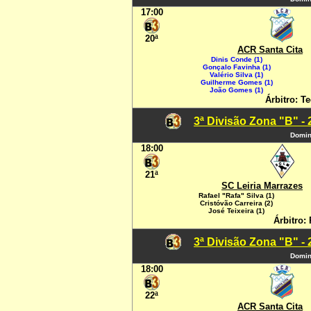
17:00
20ª
ACR Santa Cita
Dinis Conde (1)
Gonçalo Favinha (1)
Valério Silva (1)
Guilherme Gomes (1)
João Gomes (1)
Árbitro: Te
3ª Divisão Zona "B" -
Domin
18:00
21ª
SC Leiria Marrazes
Rafael "Rafa" Silva (1)
Cristóvão Carreira (2)
José Teixeira (1)
Árbitro: 
3ª Divisão Zona "B" -
Domin
18:00
22ª
ACR Santa Cita