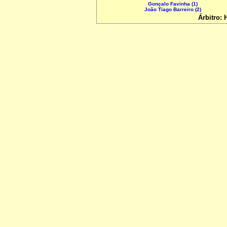
Gonçalo Favinha (1)
João Tiago Barreiro (2)
Árbitro: 