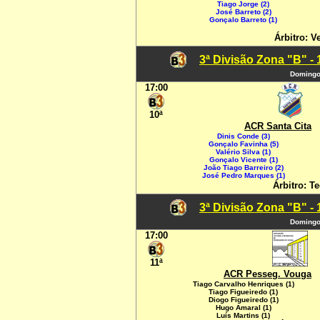
Tiago Jorge (2)
José Barreto (2)
Gonçalo Barreto (1)
Árbitro: 
3ª Divisão Zona "B" -
Domingo,
17:00
10ª
ACR Santa Cita
Dinis Conde (3)
Gonçalo Favinha (5)
Valério Silva (1)
Gonçalo Vicente (1)
João Tiago Barreiro (2)
José Pedro Marques (1)
Árbitro: Te
3ª Divisão Zona "B" -
Domingo,
17:00
11ª
ACR Pesseg. Vouga
Tiago Carvalho Henriques (1)
Tiago Figueiredo (1)
Diogo Figueiredo (1)
Hugo Amaral (1)
Luís Martins (1)