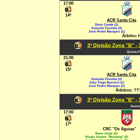
17:00
14ª
ACR Santa Cita
Dinis Conde (1)
Gonçalo Favinha (3)
José Pedro Marques (1)
Árbitro: 
3ª Divisão Zona "B" -
Quinta-F
21:00
15ª
ACR Santa Cita
Gonçalo Favinha (3)
João Tiago Barreiro (1)
José Pedro Marques (1)
Árbitros: ??
3ª Divisão Zona "B" -
Domin
17:00
17ª
CRC "Os Águias"
Nuno Jorge (2)
Sérgio Santos "Mustang" (2)