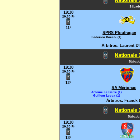
Nationale 1
Sábado
19:30
20:30 Fr
11ª
SPRS Ploufragan
Federico Bocchi (1)
Árbitros: Laurent D
Nationale 1
Sábado
19:30
20:30 Fr
12ª
SA Mérignac
Antoine Le Berre (1)
Guillem Lesca (1)
Árbitros: Franck 
Nationale 1
Sábado,
19:30
20:30 Fr
13ª