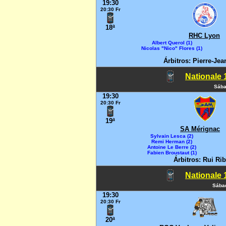
19:30
20:30 Fr
18ª
RHC Lyon
Albert Querol (1)
Nicolas "Nico" Flores (1)
Árbitros: Pierre-Jea
Nationale 1
Sába
19:30
20:30 Fr
19ª
SA Mérignac
Sylvain Lesca (2)
Remi Herman (2)
Antoine Le Berre (2)
Fabien Broustaut (1)
Árbitros: Rui Ri
Nationale 1
Sábad
19:30
20:30 Fr
20ª