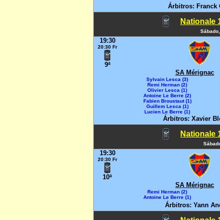
Árbitros: Franck 
Nationale 1
Sábado,
19:30
20:30 Fr
9ª
SA Mérignac
Sylvain Lesca (3)
Remi Herman (2)
Olivier Lesca (1)
Antoine Le Berre (2)
Fabien Broustaut (1)
Guillem Lesca (1)
Lucien Le Berre (1)
Árbitros: Xavier B
Nationale 1
Sábado
19:30
20:30 Fr
10ª
SA Mérignac
Remi Herman (2)
Antoine Le Berre (1)
Árbitros: Yann An