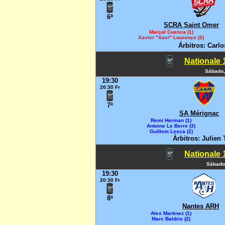
6ª
SCRA Saint Omer
Marçal Cuenca (1)
Xavier "Xavi" Lourenço (3)
Árbitros: Carl
Nationale 1
Sábado,
19:30
20:30 Fr
7ª
SA Mérignac
Remi Herman (1)
Antoine Le Berre (3)
Guillem Lesca (2)
Árbitros: Julien
Nationale 1
Sábado
19:30
20:30 Fr
8ª
Nantes ARH
Alex Martinez (1)
Marc Baldris (2)