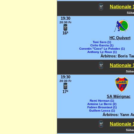
Nationale 1
Sába
19:30
20:30 Fr
16ª
HC Quévert
Toni Sero (1)
Cirilo Garcia (1)
Corentin "Coco" Le Polodec (1)
Anthony Le Roux (1)
Árbitros: Boris Ta
Nationale 1
Sábad
19:30
20:30 Fr
17ª
SA Mérignac
Remi Herman (1)
Antoine Le Berre (2)
Fabien Broustaut (1)
Guillem Lesca (1)
Árbitros: Yann A
Nationale 1
Sábad