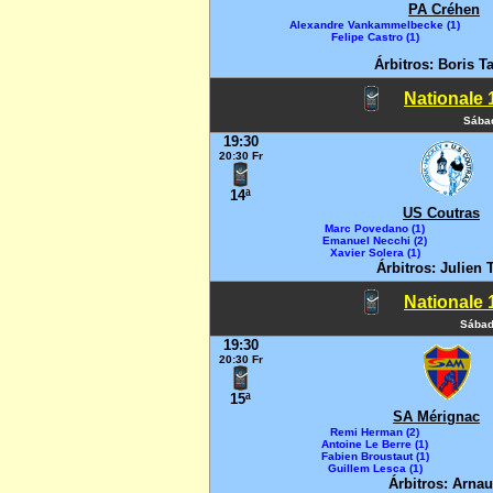
PA Créhen
Alexandre Vankammelbecke (1)
Felipe Castro (1)
Árbitros: Boris T
Nationale 1
Sábad
19:30
20:30 Fr
14ª
US Coutras
Marc Povedano (1)
Emanuel Necchi (2)
Xavier Solera (1)
Árbitros: Julien 
Nationale 1
Sábad
19:30
20:30 Fr
15ª
SA Mérignac
Remi Herman (2)
Antoine Le Berre (1)
Fabien Broustaut (1)
Guillem Lesca (1)
Árbitros: Arna