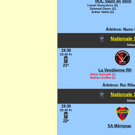
ROC Vaulx en Velin
Lionel Gonçalves (2)
Zahmad Ozeer (1)
Arthur Vallet (1)
Árbitros: Nuno 
Nationale 1
Sábad
19:30
20:30 Fr
21ª
La Vendéenne RH
Adrià Salvadó (1)
Nathan Gefflot (1)
Árbitros: Rui Rib
Nationale 1
Sábad
19:30
20:30 Fr
22ª
SA Mérignac