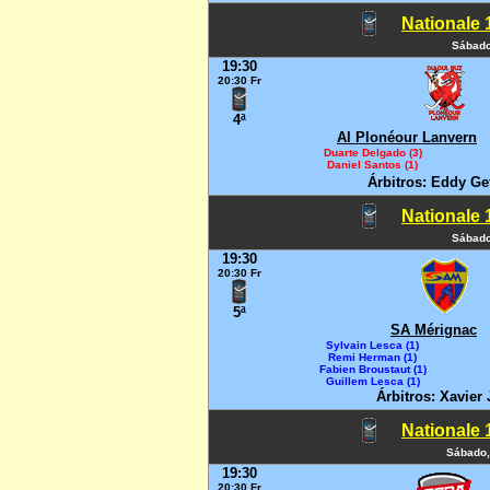
Nationale 1
Sábado
19:30
20:30 Fr
4ª
Al Plonéour Lanvern
Duarte Delgado (3)
Daniel Santos (1)
Árbitros: Eddy Ge
Nationale 1
Sábado
19:30
20:30 Fr
5ª
SA Mérignac
Sylvain Lesca (1)
Remi Herman (1)
Fabien Broustaut (1)
Guillem Lesca (1)
Árbitros: Xavier 
Nationale 1
Sábado,
19:30
20:30 Fr