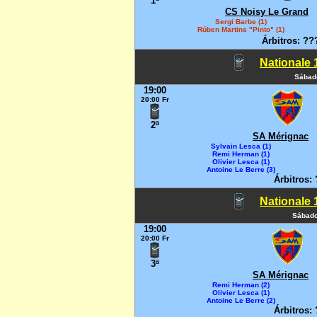
1ª
CS Noisy Le Grand
Sergi Barbe (1)
Rúben Martins "Pinto" (1)
Árbitros: ??
Nationale 1
Sábado
19:00
20:00 Fr
2ª
SA Mérignac
Sylvain Lesca (1)
Remi Herman (1)
Olivier Lesca (1)
Antoine Le Berre (3)
Árbitros:
Nationale 1
Sábado
19:00
20:00 Fr
3ª
SA Mérignac
Remi Herman (2)
Olivier Lesca (1)
Antoine Le Berre (2)
Árbitros: