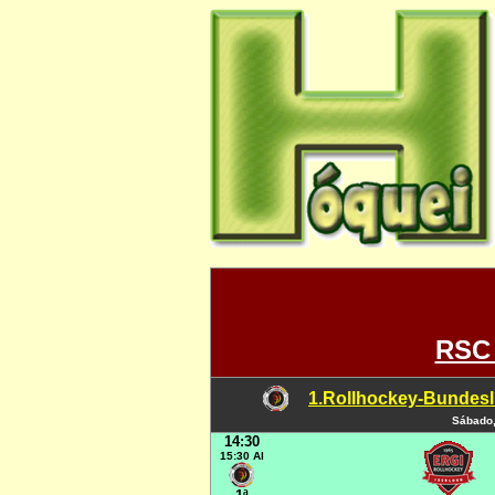
RSC
1.Rollhockey-Bundesli
Sábado,
14:30
15:30 Al