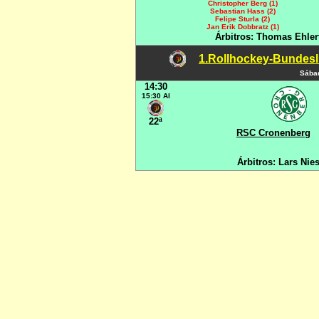
Christopher Berg (1)
Sebastian Hass (2)
Felipe Sturla (2)
Jan Erik Dobbratz (1)
Árbitros: Thomas Ehler
1.Rollhockey-Bundesli
Sábad
14:30
15:30 Al
22ª
RSC Cronenberg
Árbitros: Lars Nie