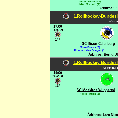
Lucas Seidler (4)
Niko Morovic (1)
Árbitros: 
1.Rollhockey-Bundesli
Sábado
17:00
18:00 Al
14ª
SC Bison-Calenberg
Milan Brandt (5)
Rico Van den Dungen (1)
Árbitros: Bernd U
1.Rollhockey-Bundesli
Segunda-Fe
19:00
20:00 Al
16ª
SC Moskitos Wuppertal
Robin Hauck (1)
Árbitros: Lars Nie