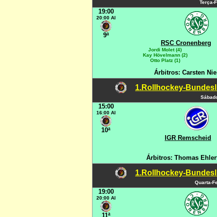
Terça-F
19:00
20:00 Al
9ª
RSC Cronenberg
Jordi Molet (4)
Kay Hövelmann (2)
Otto Platz (1)
Árbitros: Carsten Ni
1.Rollhockey-Bundesli
Sábado
15:00
16:00 Al
10ª
IGR Remscheid
Árbitros: Thomas Ehler
1.Rollhockey-Bundesli
Quarta-Fe
19:00
20:00 Al
11ª