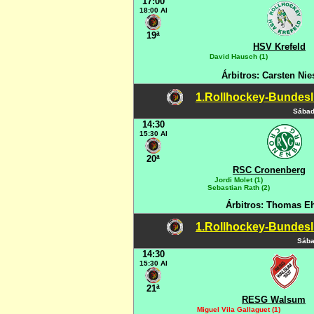
17:00
18:00 Al
19ª
HSV Krefeld
David Hausch (1)
Árbitros: Carsten Nie
1.Rollhockey-Bundesli
Sábad
14:30
15:30 Al
20ª
RSC Cronenberg
Jordi Molet (1)
Sebastian Rath (2)
Árbitros: Thomas Eh
1.Rollhockey-Bundesli
Sába
14:30
15:30 Al
21ª
RESG Walsum
Miguel Vila Gallaguet (1)