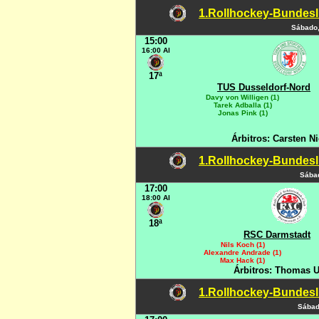
1.Rollhockey-Bundesli
Sábado,
15:00
16:00 Al
17ª
TUS Dusseldorf-Nord
Davy von Willigen (1)
Tarek Adballa (1)
Jonas Pink (1)
Árbitros: Carsten N
1.Rollhockey-Bundesli
Sábad
17:00
18:00 Al
18ª
RSC Darmstadt
Nils Koch (1)
Alexandre Andrade (1)
Max Hack (1)
Árbitros: Thomas U
1.Rollhockey-Bundesli
Sábad