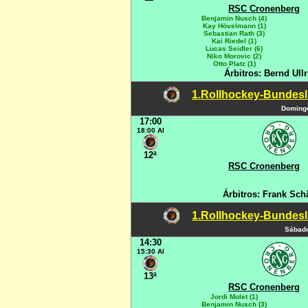
RSC Cronenberg
Benjamin Nusch (4)
Kay Hövelmann (1)
Sebastian Rath (3)
Kai Riedel (1)
Lucas Seidler (6)
Niko Morovic (2)
Otto Platz (1)
Árbitros: Bernd Ull
1.Rollhockey-Bundesli
Domingo
17:00
18:00 Al
12ª
RSC Cronenberg
Árbitros: Frank Sch
1.Rollhockey-Bundesli
Sábado
14:30
15:30 Al
13ª
RSC Cronenberg
Jordi Molet (1)
Benjamin Nusch (3)