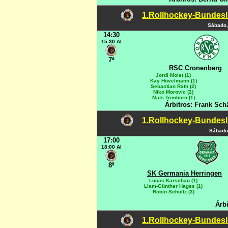
1.Rollhockey-Bundesli
Sábado,
14:30
15:30 Al
7ª
RSC Cronenberg
Jordi Molet (1)
Kay Hövelmann (1)
Sebastian Rath (2)
Niko Morovic (2)
Mats Trimborn (1)
Árbitros: Frank Sch
1.Rollhockey-Bundesli
Sábado
17:00
18:00 Al
8ª
SK Germania Herringen
Lucas Karschau (1)
Liam-Günther Hages (1)
Robin Schultz (3)
Árb
1.Rollhockey-Bundesli