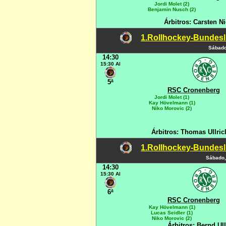
Jordi Molet (2)
Benjamin Nusch (2)
Árbitros: Carsten N
1.Rollhockey-Bundesli
Sábado
14:30
15:30 Al
5ª
RSC Cronenberg
Jordi Molet (1)
Kay Hövelmann (1)
Niko Morovic (2)
Árbitros: Thomas Ullri
1.Rollhockey-Bundesli
Sábado,
14:30
15:30 Al
6ª
RSC Cronenberg
Kay Hövelmann (1)
Lucas Seidler (1)
Niko Morovic (2)
Árbitros: Bernd Ul