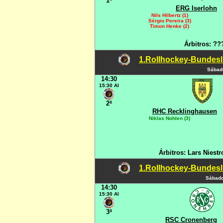
1ª
ERG Iserlohn
Nils Hilbertz (1)
Sérgio Pereira (3)
Timon Henke (2)
Árbitros: ??
1.Rollhockey-Bundesli
Sábado
14:30
15:30 Al
2ª
RHC Recklinghausen
Niklas Nohlen (3)
Árbitros: Lars Niest
1.Rollhockey-Bundesli
Sábado
14:30
15:30 Al
3ª
RSC Cronenberg