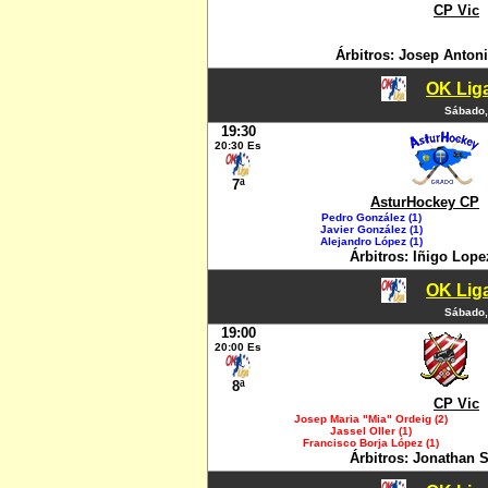
CP Vic
Árbitros: Josep Anton
OK Liga
Sábado,
19:30
20:30 Es
7ª
AsturHockey CP
Pedro González (1)
Javier González (1)
Alejandro López (1)
Árbitros: Iñigo Lop
OK Liga
Sábado,
19:00
20:00 Es
8ª
CP Vic
Josep Maria "Mia" Ordeig (2)
Jassel Oller (1)
Francisco Borja López (1)
Árbitros: Jonathan 