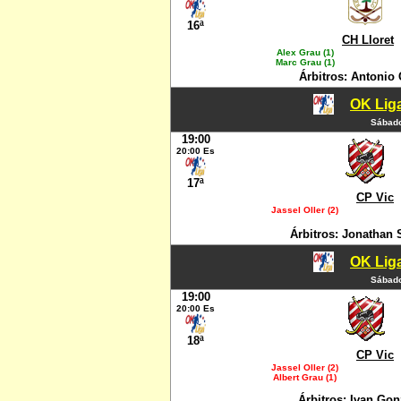
16ª
CH Lloret
Alex Grau (1)
Marc Grau (1)
Árbitros: Antonio
OK Liga
Sábado
19:00
20:00 Es
17ª
CP Vic
Jassel Oller (2)
Árbitros: Jonathan 
OK Liga
Sábado
19:00
20:00 Es
18ª
CP Vic
Jassel Oller (2)
Albert Grau (1)
Árbitros: Ivan Go