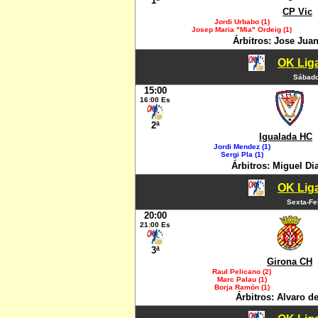
1ª
CP Vic
Jordi Urbabo (1)
Josep Maria "Mia" Ordeig (1)
Árbitros: Jose Jua
OK Liga
Sábado
15:00
16:00 Es
2ª
Igualada HC
Jordi Mendez (1)
Sergi Pla (1)
Árbitros: Miguel Di
OK Liga
Sexta-Fe
20:00
21:00 Es
3ª
Girona CH
Raul Pelicano (2)
Marc Palau (1)
Borja Ramón (1)
Árbitros: Alvaro d