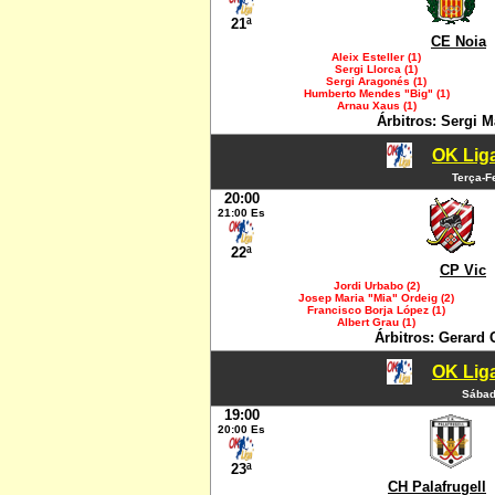
21ª
CE Noia
Aleix Esteller (1)
Sergi Llorca (1)
Sergi Aragonés (1)
Humberto Mendes "Big" (1)
Arnau Xaus (1)
Árbitros: Sergi 
OK Liga
Terça-F
20:00
21:00 Es
22ª
CP Vic
Jordi Urbabo (2)
Josep Maria "Mia" Ordeig (2)
Francisco Borja López (1)
Albert Grau (1)
Árbitros: Gerard
OK Liga
Sábad
19:00
20:00 Es
23ª
CH Palafrugell