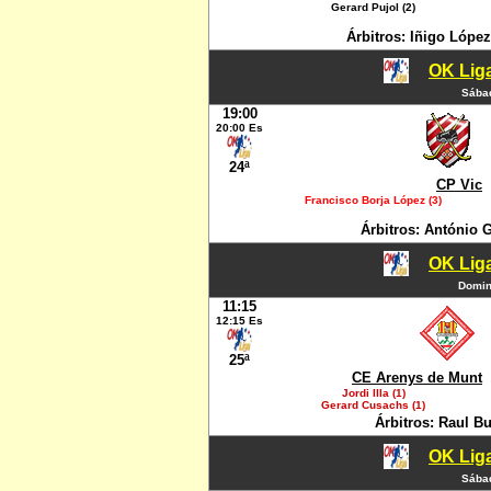
Gerard Pujol (2)
Árbitros: Iñigo Lópe
OK Liga
Sábad
19:00
20:00 Es
24ª
CP Vic
Francisco Borja López (3)
Árbitros: António
OK Liga
Domin
11:15
12:15 Es
25ª
CE Arenys de Munt
Jordi Illa (1)
Gerard Cusachs (1)
Árbitros: Raul B
OK Liga
Sábad