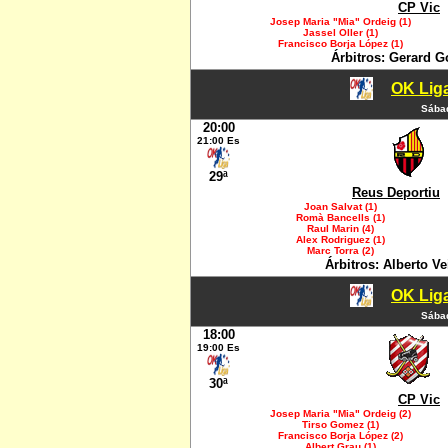
CP Vic
Josep Maria "Mia" Ordeig (1)
Jassel Oller (1)
Francisco Borja López (1)
Árbitros: Gerard G
OK Liga
Sábad
20:00
21:00 Es
29ª
Reus Deportiu
Joan Salvat (1)
Romà Bancells (1)
Raul Marin (4)
Alex Rodriguez (1)
Marc Torra (2)
Árbitros: Alberto V
OK Liga
Sábad
18:00
19:00 Es
30ª
CP Vic
Josep Maria "Mia" Ordeig (2)
Tirso Gomez (1)
Francisco Borja López (2)
Albert Grau (1)