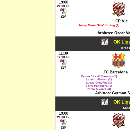
19:00
20:00 Es
26ª
CP Vic
Josep Maria "Mia" Ordeig (1)
Árbitros: Oscar Va
OK Liga
Terça-
11:30
12:30 Es
27ª
FC Barcelona
Xavier "Xavi" Barroso (1)
Ignacio Alabart (2)
Lucas Ordoñez (3)
Sergi Panadero (1)
Pablo Alvarez (3)
Árbitros: German S
OK Liga
Sába
19:00
20:00 Es
28ª