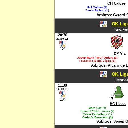
CH Caldes
Pol Galbas (1)
Jacint Molera (1)
Árbitros: Gerard 
OK Liga
Terça-Fei
20:30
21:30 Es
12ª
CP Vic
Josep Maria "Mia" Ordeig (2)
Francisco Borja López (1)
Árbitros: Alvaro de 
OK Liga
Domingo
11:30
12:30 Es
13ª
HC Liceo
Marc Coy (1)
Eduard "Edu" Lamas (2)
César Carballeira (1)
Carlo Di Benedetto (3)
Árbitros: Josep 