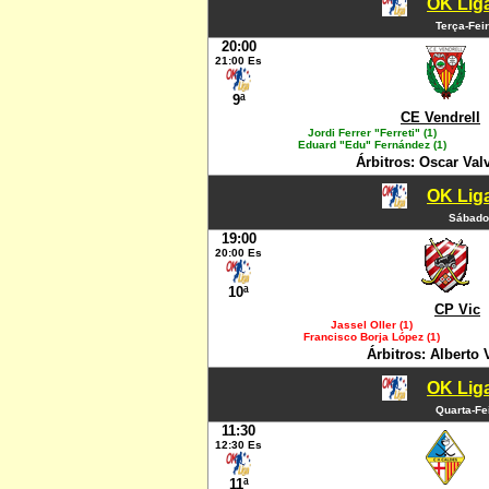
OK Liga
Terça-Fei
20:00
21:00 Es
9ª
CE Vendrell
Jordi Ferrer "Ferreti" (1)
Eduard "Edu" Fernández (1)
Árbitros: Oscar Va
OK Liga
Sábado
19:00
20:00 Es
10ª
CP Vic
Jassel Oller (1)
Francisco Borja López (1)
Árbitros: Alberto
OK Liga
Quarta-Fe
11:30
12:30 Es
11ª