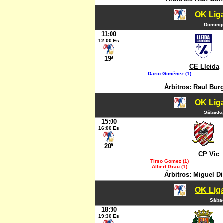
OK Liga
Domingo
11:00
12:00 Es
19ª
CE Lleida
Dario Giménez (1)
Árbitros: Raul Bur
OK Liga
Sábado,
15:00
16:00 Es
20ª
CP Vic
Tirso Gomez (1)
Albert Grau (1)
Árbitros: Miguel D
OK Liga
Sábad
18:30
19:30 Es