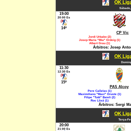
OK Liga
Sábado,
19:00
20:00 Es
14ª
CP Vic
Jordi Urbabo (2)
Josep Maria "Mia" Ordeig (1)
Albert Grau (1)
Árbitros: Josep Anto
OK Liga
Doming
11:30
12:30 Es
15ª
PAS Alcoy
Pere Cañelas (1)
Maximiliano "Maxi" Oruste (1)
Filipe "Tutti" Baieli (2)
Roc Llisá (1)
Árbitros: Sergi M
OK Liga
Terça-Fe
20:00
21:00 Es