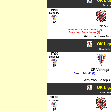
OK Liga
Sábado
19:00
20:00 Es
4ª
CP Vic
Josep Maria "Mia" Ordeig (1)
Francisco Borja López (1)
Árbitros: Ivan G
OK Liga
Quarta-Fe
17:00
18:00 Es
5ª
CP Voltregà
Gerard Teixidó (1)
Árbitros: Josep 
OK Liga
Terça-Fe
20:00
21:00 Es
6ª