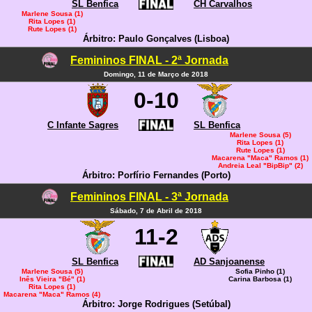
SL Benfica
CH Carvalhos
Marlene Sousa (1)
Rita Lopes (1)
Rute Lopes (1)
Árbitro: Paulo Gonçalves (Lisboa)
Femininos FINAL - 2ª Jornada
Domingo, 11 de Março de 2018
0-10
C Infante Sagres
SL Benfica
Marlene Sousa (5)
Rita Lopes (1)
Rute Lopes (1)
Macarena "Maca" Ramos (1)
Andreia Leal "BipBip" (2)
Árbitro: Porfírio Fernandes (Porto)
Femininos FINAL - 3ª Jornada
Sábado, 7 de Abril de 2018
11-2
SL Benfica
AD Sanjoanense
Marlene Sousa (5)
Sofia Pinho (1)
Inês Vieira "Bé" (1)
Carina Barbosa (1)
Rita Lopes (1)
Macarena "Maca" Ramos (4)
Árbitro: Jorge Rodrigues (Setúbal)