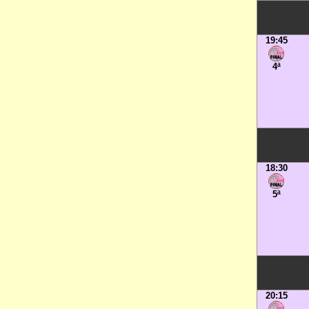
19:45
4ª
18:30
5ª
20:15