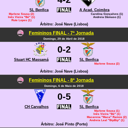
SL Benfica
A Acad. Coimbra
Marlene Sousa (2)
Carolina Gonçalves (1)
Inês Vieira "Bé" (1)
Andreia Dâmaso (1)
Rute Lopes (1)
Árbitro: José Nave (Lisboa)
Femininos FINAL - 7ª Jornada
Domingo, 29 de Abril de 2018
0-2
Stuart HC Massamá
SL Benfica
Marlene Sousa (2)
Árbitro: José Nave (Lisboa)
Femininos FINAL - 8ª Jornada
Domingo, 6 de Maio de 2018
0-5
CH Carvalhos
SL Benfica
Marlene Sousa (1)
Inês Vieira "Bé" (1)
Macarena "Maca" Ramos (2)
Andreia Leal "BipBip" (1)
Árbitro: José Pinto (Porto)