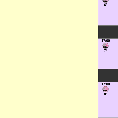
6ª
17:00
7ª
17:00
8ª