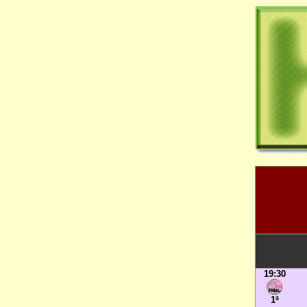
19:30
1ª