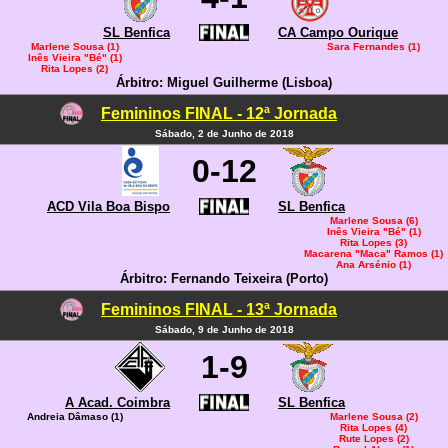
SL Benfica
CA Campo Ourique
Marlene Sousa (1)
Sara Fernandes (1)
Inês Vieira "Bé" (1)
Rita Lopes (2)
Árbitro: Miguel Guilherme (Lisboa)
Femininos FINAL - 12ª Jornada
Sábado, 2 de Junho de 2018
0-12
ACD Vila Boa Bispo
SL Benfica
Marlene Sousa (6)
Inês Vieira "Bé" (1)
Rita Lopes (3)
Macarena "Maca" Ramos (1)
Ana Arsénio (1)
Árbitro: Fernando Teixeira (Porto)
Femininos FINAL - 13ª Jornada
Sábado, 9 de Junho de 2018
1-9
A Acad. Coimbra
SL Benfica
Andreia Dâmaso (1)
Marlene Sousa (2)
Rita Lopes (4)
Rute Lopes (2)