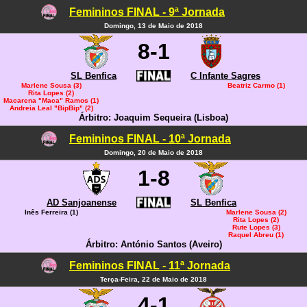
Femininos FINAL - 9ª Jornada
Domingo, 13 de Maio de 2018
8-1
SL Benfica
C Infante Sagres
Marlene Sousa (3)
Beatriz Carmo (1)
Rita Lopes (2)
Macarena "Maca" Ramos (1)
Andreia Leal "BipBip" (2)
Árbitro: Joaquim Sequeira (Lisboa)
Femininos FINAL - 10ª Jornada
Domingo, 20 de Maio de 2018
1-8
AD Sanjoanense
SL Benfica
Inês Ferreira (1)
Marlene Sousa (2)
Rita Lopes (2)
Rute Lopes (3)
Raquel Abreu (1)
Árbitro: António Santos (Aveiro)
Femininos FINAL - 11ª Jornada
Terça-Feira, 22 de Maio de 2018
4-1