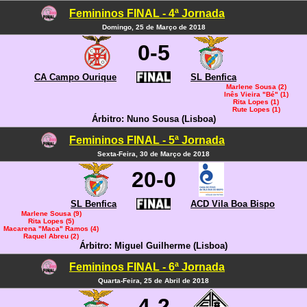
Femininos FINAL - 4ª Jornada
Domingo, 25 de Março de 2018
0-5
CA Campo Ourique
SL Benfica
Marlene Sousa (2)
Inês Vieira "Bé" (1)
Rita Lopes (1)
Rute Lopes (1)
Árbitro: Nuno Sousa (Lisboa)
Femininos FINAL - 5ª Jornada
Sexta-Feira, 30 de Março de 2018
20-0
SL Benfica
ACD Vila Boa Bispo
Marlene Sousa (9)
Rita Lopes (5)
Macarena "Maca" Ramos (4)
Raquel Abreu (2)
Árbitro: Miguel Guilherme (Lisboa)
Femininos FINAL - 6ª Jornada
Quarta-Feira, 25 de Abril de 2018
4-2