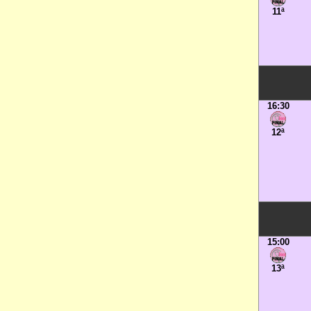
11ª
16:30
12ª
15:00
13ª