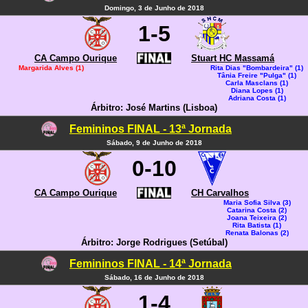
Domingo, 3 de Junho de 2018
1-5
CA Campo Ourique
Stuart HC Massamá
Margarida Alves (1)
Rita Dias "Bombardeira" (1)
Tânia Freire "Pulga" (1)
Carla Masclans (1)
Diana Lopes (1)
Adriana Costa (1)
Árbitro: José Martins (Lisboa)
Femininos FINAL - 13ª Jornada
Sábado, 9 de Junho de 2018
0-10
CA Campo Ourique
CH Carvalhos
Maria Sofia Silva (3)
Catarina Costa (2)
Joana Teixeira (2)
Rita Batista (1)
Renata Balonas (2)
Árbitro: Jorge Rodrigues (Setúbal)
Femininos FINAL - 14ª Jornada
Sábado, 16 de Junho de 2018
1-4