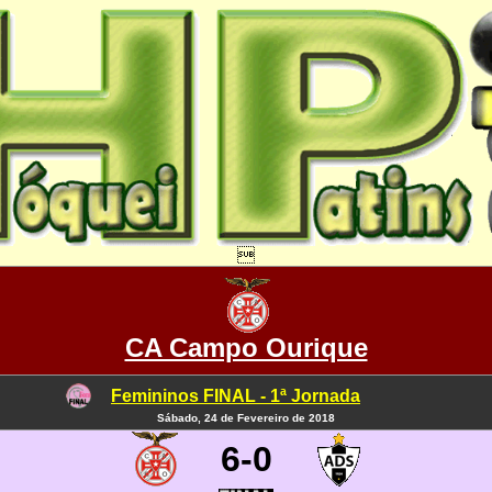

CA Campo Ourique
Femininos FINAL - 1ª Jornada
Sábado, 24 de Fevereiro de 2018
6-0