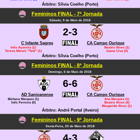
Árbitro: Sílvia Coelho (Porto)
Femininos FINAL - 7ª Jornada
Sábado, 5 de Maio de 2018
2-3
C Infante Sagres
CA Campo Ourique
Inês Açoreira (1)
Beatriz Alves (1)
Teresa Morais "Teté" (1)
Joana Cruz (2)
Árbitro: Sílvia Coelho (Porto)
Femininos FINAL - 8ª Jornada
Domingo, 6 de Maio de 2018
6-6
AD Sanjoanense
CA Campo Ourique
Bárbara Marques (1)
Ana Marques (1)
Inês Ferreira (5)
Beatriz Alves (4)
Margarida Alves (1)
Árbitro: André Portal (Aveiro)
Femininos FINAL - 9ª Jornada
Sexta-Feira, 25 de Maio de 2018
4-3