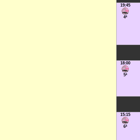
19:45
4ª
18:00
5ª
15:15
6ª