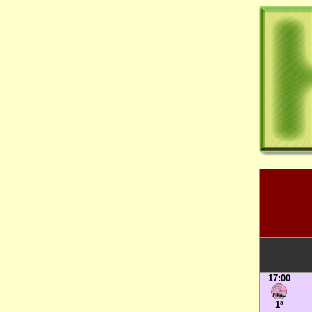
17:00
1ª