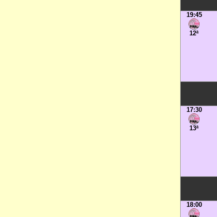
19:45
12ª
17:30
13ª
18:00