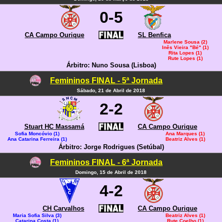
0-5
CA Campo Ourique
SL Benfica
Marlene Sousa (2)
Inês Vieira "Bé" (1)
Rita Lopes (1)
Rute Lopes (1)
Árbitro: Nuno Sousa (Lisboa)
Femininos FINAL - 5ª Jornada
Sábado, 21 de Abril de 2018
2-2
Stuart HC Massamá
CA Campo Ourique
Sofia Moncóvio (1)
Ana Marques (1)
Ana Catarina Ferreira (1)
Beatriz Alves (1)
Árbitro: Jorge Rodrigues (Setúbal)
Femininos FINAL - 6ª Jornada
Domingo, 15 de Abril de 2018
4-2
CH Carvalhos
CA Campo Ourique
Maria Sofia Silva (3)
Beatriz Alves (1)
Catarina Costa (1)
Rute Coelho (1)