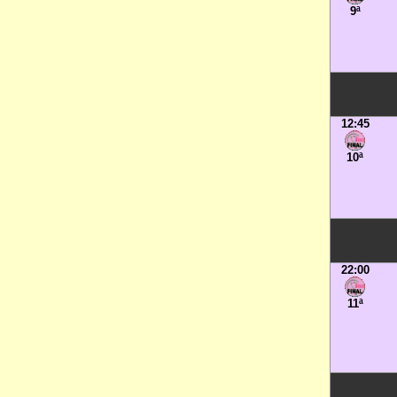
9ª
12:45
10ª
22:00
11ª