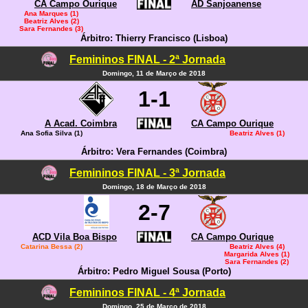
CA Campo Ourique
AD Sanjoanense
Ana Marques (1)
Beatriz Alves (2)
Sara Fernandes (3)
Árbitro: Thierry Francisco (Lisboa)
Femininos FINAL - 2ª Jornada
Domingo, 11 de Março de 2018
1-1
A Acad. Coimbra
CA Campo Ourique
Ana Sofia Silva (1)
Beatriz Alves (1)
Árbitro: Vera Fernandes (Coimbra)
Femininos FINAL - 3ª Jornada
Domingo, 18 de Março de 2018
2-7
ACD Vila Boa Bispo
CA Campo Ourique
Catarina Bessa (2)
Beatriz Alves (4)
Margarida Alves (1)
Sara Fernandes (2)
Árbitro: Pedro Miguel Sousa (Porto)
Femininos FINAL - 4ª Jornada
Domingo, 25 de Março de 2018