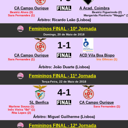
CA Campo Ourique
A Acad. Coimbra
Beatriz Alves (3)
Beatriz Figueiredo (2)
Sara Fernandes (1)
Margarida Florêncio "Maggie" (
Árbitro: Ricardo Leão (Lisboa)
Femininos FINAL - 10ª Jornada
Domingo, 20 de Maio de 2018
1-1
CA Campo Ourique
ACD Vila Boa Bispo
Sara Fernandes (1)
Íris Olhicas (1)
Árbitro: João Duarte (Lisboa)
Femininos FINAL - 11ª Jornada
Terça-Feira, 22 de Maio de 2018
4-1
SL Benfica
CA Campo Ourique
Marlene Sousa (1)
Sara Fernandes (1)
Inês Vieira "Bé" (1)
Rita Lopes (2)
Árbitro: Miguel Guilherme (Lisboa)
Femininos FINAL - 12ª Jornada