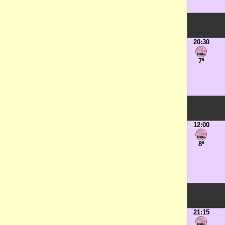
20:30
7ª
12:00
8ª
21:15