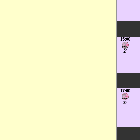
15:00
2ª
17:00
3ª