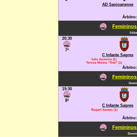
AD Sanjoanense
Árbitro
Femininos
Sába
20:30
7ª
C Infante Sagres
Inês Açoreira (1)
Teresa Morais "Teté" (1)
Árbitro:
Femininos
Domin
19:30
8ª
C Infante Sagres
Raquel Santos (1)
Árbitro:
Femininos
Domin