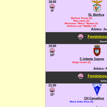
18:00
9ª
SL Benfica
Marlene Sousa (3)
Rita Lopes (2)
Macarena "Maca" Ramos (1)
Andreia Leal "BipBip" (2)
Árbitro: J
Femininos
Domin
19:00
10ª
C Infante Sagres
Helga Castro (1)
Árbitro: 
Femininos
Sábad
21:00
11ª
CH Carvalhos
Maria Sofia Silva (4)