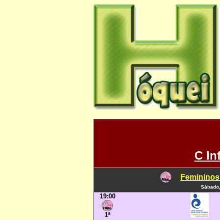
C In
Femininos
Sábado,
19:00
1ª