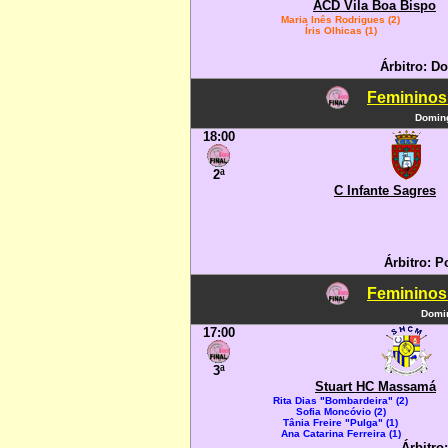
ACD Vila Boa Bispo
Maria Inês Rodrigues (2)
Íris Olhicas (1)
Árbitro: D
Femininos
Doming
18:00
2ª
C Infante Sagres
Árbitro: P
Femininos
Domin
17:00
3ª
Stuart HC Massamá
Rita Dias "Bombardeira" (2)
Sofia Moncóvio (2)
Tânia Freire "Pulga" (1)
Ana Catarina Ferreira (1)
Árbitro