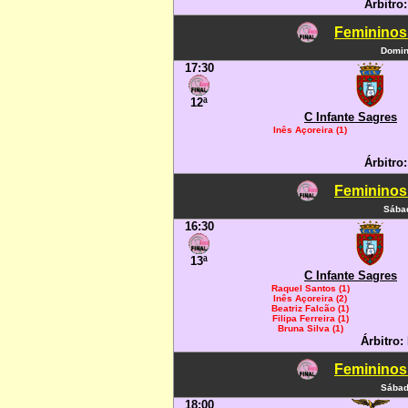
Árbitro:
Femininos
Domin
17:30
12ª
C Infante Sagres
Inês Açoreira (1)
Árbitro:
Femininos
Sábad
16:30
13ª
C Infante Sagres
Raquel Santos (1)
Inês Açoreira (2)
Beatriz Falcão (1)
Filipa Ferreira (1)
Bruna Silva (1)
Árbitro:
Femininos
Sábad
18:00