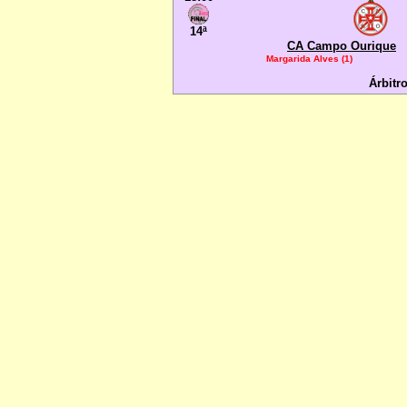
14ª
CA Campo Ourique
Margarida Alves (1)
Árbitr