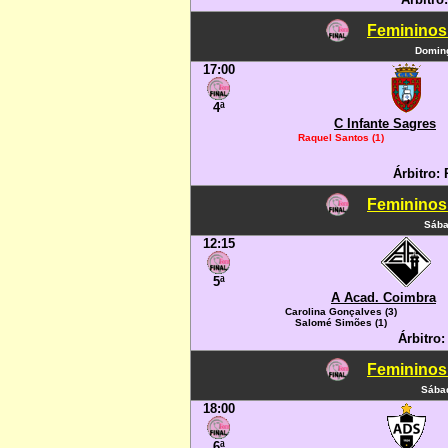
Femininos
Doming
17:00
4ª
C Infante Sagres
Raquel Santos (1)
Árbitro:
Femininos
Sába
12:15
5ª
A Acad. Coimbra
Carolina Gonçalves (3)
Salomé Simões (1)
Árbitro
Femininos
Sábad
18:00
6ª