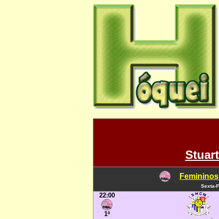
Stuar
Femininos
Sexta-F
22:00
1ª