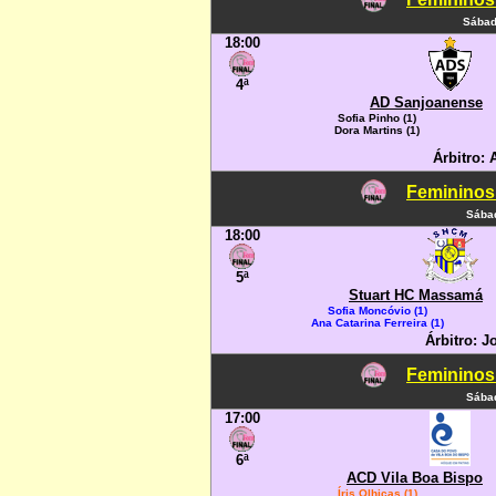
Sábad
18:00
4ª
AD Sanjoanense
Sofia Pinho (1)
Dora Martins (1)
Árbitro: 
Femininos
Sábad
18:00
5ª
Stuart HC Massamá
Sofia Moncóvio (1)
Ana Catarina Ferreira (1)
Árbitro: J
Femininos
Sábad
17:00
6ª
ACD Vila Boa Bispo
Íris Olhicas (1)