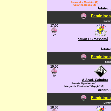
Alexandra Monteiro (1)
Catarina Bessa (2)
Árbitro:
Femininos
Domin
17:00
7ª
Stuart HC Massamá
Árbitr
Femininos
Sába
19:00
8ª
A Acad. Coimbra
Beatriz Figueiredo (1)
Margarida Florêncio "Maggie" (3)
Árbitro:
Femininos
Domin
18:00