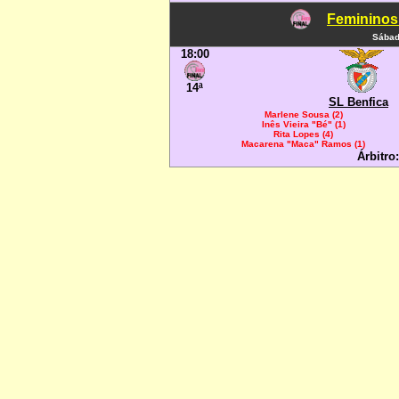
Femininos
Sábad
18:00
14ª
SL Benfica
Marlene Sousa (2)
Inês Vieira "Bé" (1)
Rita Lopes (4)
Macarena "Maca" Ramos (1)
Árbitro