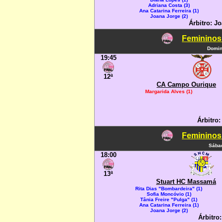
Adriana Costa (3)
Ana Catarina Ferreira (1)
Joana Jorge (2)
Árbitro: J
Femininos
Domin
19:45
12ª
CA Campo Ourique
Margarida Alves (1)
Árbitro:
Femininos
Sábad
18:00
13ª
Stuart HC Massamá
Rita Dias "Bombardeira" (1)
Sofia Moncóvio (1)
Tânia Freire "Pulga" (1)
Ana Catarina Ferreira (1)
Joana Jorge (2)
Árbitro