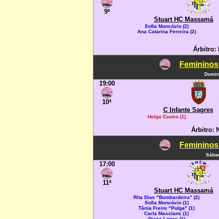
9ª
Stuart HC Massamá
Sofia Moncóvio (2)
Ana Catarina Ferreira (2)
Árbitro:
Femininos
Domin
19:00
10ª
C Infante Sagres
Helga Castro (1)
Árbitro: 
Femininos
Sábad
17:00
11ª
Stuart HC Massamá
Rita Dias "Bombardeira" (2)
Sofia Moncóvio (1)
Tânia Freire "Pulga" (1)
Carla Masclans (1)
Diana Lopes (1)