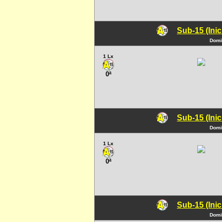
Sub-15 (Inic
Domi
1 Lx
0ª
Sub-15 (Inic
Domi
1 Lx
0ª
Sub-15 (Inic
Domi