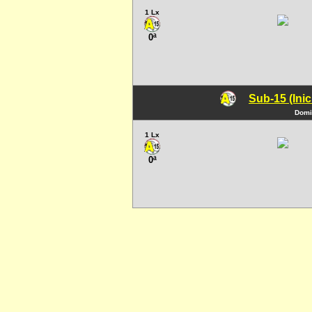
1 Lx
0ª
Sub-15 (Inic
Domi
1 Lx
0ª