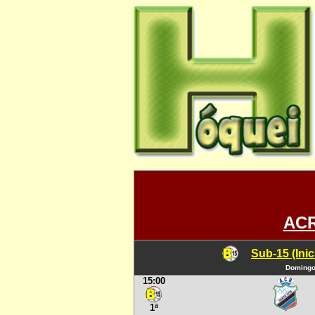
ACR
Sub-15 (Inic
Domingo,
15:00
1ª