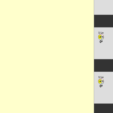
1 Lx
0ª
1 Lx
0ª