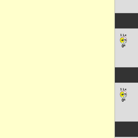
1 Lx
0ª
1 Lx
0ª