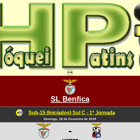

SL Benfica
Sub-15 (Iniciados) Sul C - 1ª Jornada
Domingo, 18 de Fevereiro de 2018
-