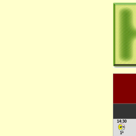
14:30
1ª