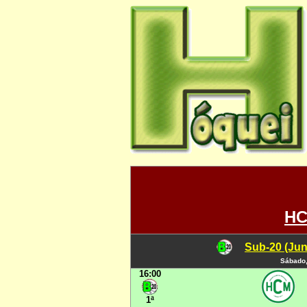
HC
Sub-20 (Jun
Sábado,
16:00
1ª