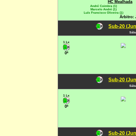
HC Mealhada
André Coimbra (1)
Marcelo André (1)
Luís Francisco Oliveira (1)
Árbitro: 
Sub-20 (Jun
Sába
1 Lx
0ª
Sub-20 (Jun
Sába
1 Lx
0ª
Sub-20 (Jun