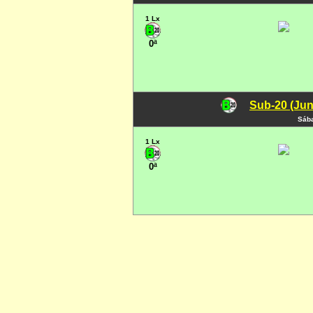
1 Lx
0ª
Sub-20 (Jun
Sába
1 Lx
0ª