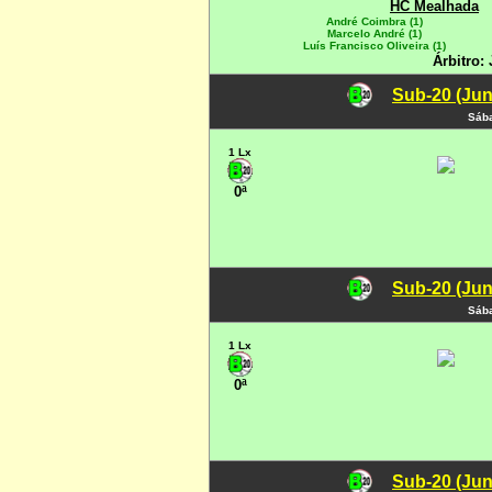
HC Mealhada
André Coimbra (1)
Marcelo André (1)
Luís Francisco Oliveira (1)
Árbitro: 
Sub-20 (Jun
Sába
1 Lx
0ª
Sub-20 (Jun
Sába
1 Lx
0ª
Sub-20 (Jun