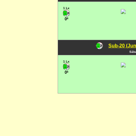
1 Lx
0ª
Sub-20 (Jun
Sába
1 Lx
0ª