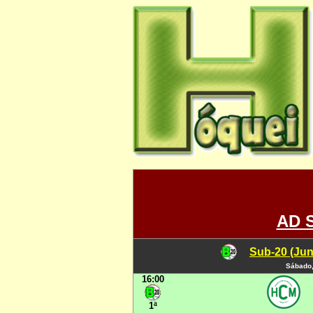
AD 
Sub-20 (Jun
Sábado,
16:00
1ª