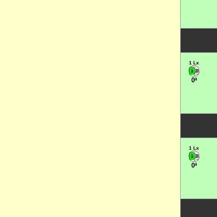
1 Lx
0ª
1 Lx
0ª