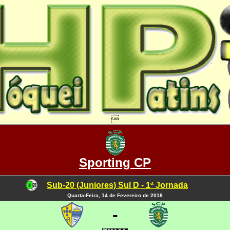

Sporting CP
Sub-20 (Juniores) Sul D - 1ª Jornada
Quarta-Feira, 14 de Fevereiro de 2018
-