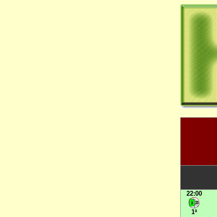
22:00
1ª