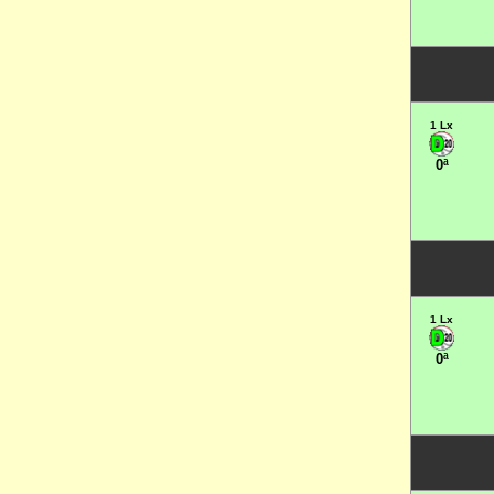
1 Lx
0ª
1 Lx
0ª