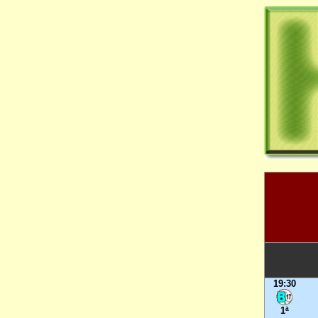
19:30
1ª