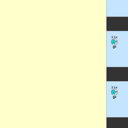
1 Lx
0ª
1 Lx
0ª