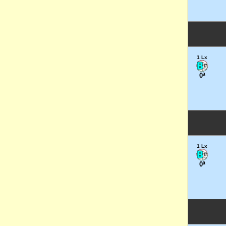
1 Lx
0ª
1 Lx
0ª