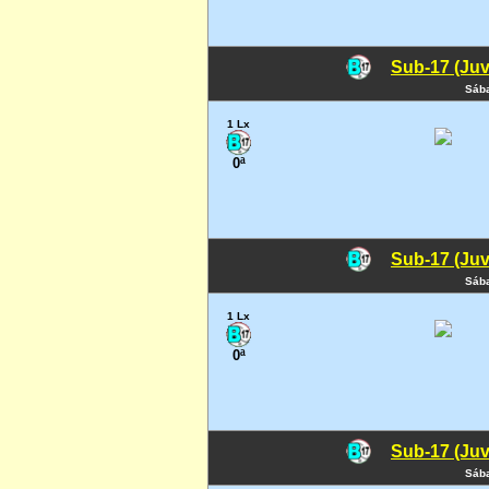
Sub-17 (Juv
Sába
1 Lx
0ª
Sub-17 (Juv
Sába
1 Lx
0ª
Sub-17 (Juv
Sába