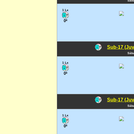
Sába
1 Lx
0ª
Sub-17 (Juv
Sába
1 Lx
0ª
Sub-17 (Juv
Sába
1 Lx
0ª