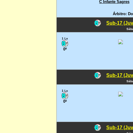
C Infante Sagres
Árbitro: D
Sub-17 (Juv
Sába
1 Lx
0ª
Sub-17 (Juv
Sába
1 Lx
0ª
Sub-17 (Juv