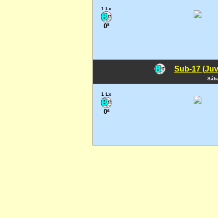
1 Lx
0ª
Sub-17 (Juv
Sába
1 Lx
0ª