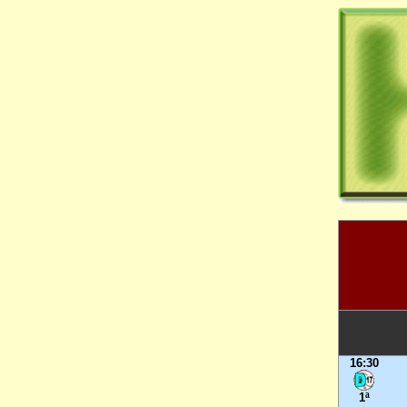
16:30
1ª