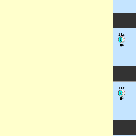
1 Lx
0ª
1 Lx
0ª