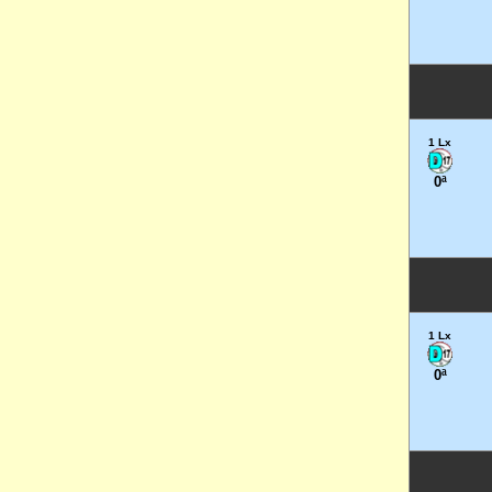
1 Lx
0ª
1 Lx
0ª