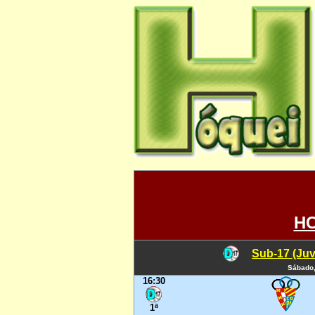
HC
Sub-17 (Juv
Sábado,
16:30
1ª