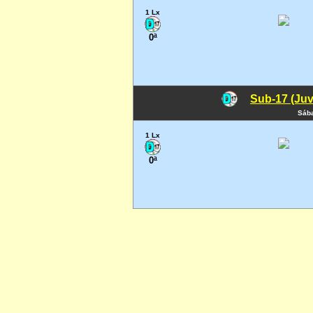
1 Lx
0ª
Sub-17 (Juv
Sába
1 Lx
0ª