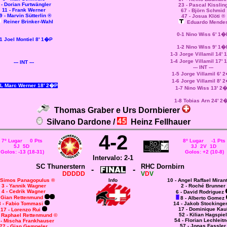
 - Dorian Furtwängler
23 - Pascal Kisslin
11 - Frank Werner
67 - Björn Schmid
9 - Marvin Sütterlin ®
47 - Josua Klöti ®
Reiner Brinker-Wahl
Eduardo Mende
0-1 Nino Wiss 6' 1�
1 Joel Montiel 8' 1�P
1-2 Nino Wiss 9' 1�
1-3 Jorge Villamil 14'
1-4 Jorge Villamil 17'
--- INT ---
--- INT ---
1-5 Jorge Villamil 6' 
1-6 Jorge Villamil 8' 
L Marc Werner 18' 2�P
1-7 Nino Wiss 13' 2
1-8 Tobias Arn 24' 2
Thomas Graber e Urs Dornbierer
Silvano Dardone /
Heinz Fellhauer
4-2
7º Lugar 0 Pts
8º Lugar -1 Pts
5J 5D
3J 2V 1D
Golos: -13 (18-31)
Golos: +2 (10-8)
Intervalo: 2-1
SC Thunerstern
RHC Dornbirn
-
-
DDDDD
V
D
V
- Simos Panagopulus ®
Info
10 - Angel Raffael Miran
3 - Yannik Wagner
2 - Roché Brunner
4 - Cedrik Wagner
6 - David Rodriguez
- Gian Rettenmund
8 - Alberto Gomez
8 - Fabio Tommasi
14 - Jakob Stockinge
17 - Dominique Kau
17 - Lorenzo Rui
52 - Kilian Hagspiel
- Raphael Rettenmund
©
54 - Florian Lechleitn
 - Mischa Frankhauser
57 - Jonas Fassler
77 - Gian Gempeler