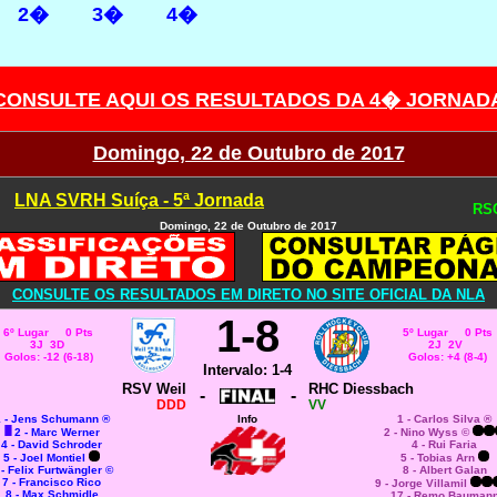
2�
3�
4�
CONSULTE AQUI OS RESULTADOS DA 4� JORNAD
Domingo, 22 de Outubro de 2017
LNA SVRH Suíça - 5ª Jornada
RSC
Domingo, 22 de Outubro de 2017
CONSULTE OS RESULTADOS EM DIRETO NO SITE OFICIAL DA NLA
1-8
6º Lugar 0 Pts
5º Lugar 0 Pts
3J 3D
2J 2V
Golos: -12 (6-18)
Golos: +4 (8-4)
Intervalo: 1-4
RSV Weil
RHC Diessbach
-
-
DDD
VV
 - Jens Schumann ®
Info
1 - Carlos Silva ®
2 - Marc Werner
2 - Nino Wyss ©
4 - David Schroder
4 - Rui Faria
5 - Joel Montiel
5 - Tobias Arn
 - Felix Furtwängler ©
8 - Albert Galan
7 - Francisco Rico
9 - Jorge Villamil
8 - Max Schmidle
17 - Remo Bauman