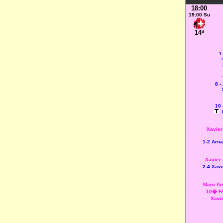
18:00
19:00 Su
14ª
1
8 -
10 
Xavier
1-2 Arn
Xavier 
2-4 Xav
Marc Ar
10� FA
Xavi