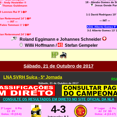
18 - Abraão Gomes da Si
0 - Andy Hostettler ®
Jesus Gende Par
Thomas Guldimann
-0 Lorenzo Rui 9' 1�P
1-1 David Rodriguez 10
Gian Rettenmund 14' 1�P
--- INT ---
--- INT ---
 Fabio Tommasi 1' 2�P
AZUL Alberto Gomez 9'
3-2 Alberto Gomez 13'
Gian Rettenmund 24' 2�P
Roland Eggimann e Johannes Schneider
Willii Hoffmann /
Stefan Gempeler
Sábado, 21 de Outubro de 2017
LNA SVRH Suíça - 5ª Jornada
RSC
Sábado, 21 de Outubro de 2017
CONSULTE OS RESULTADOS EM DIRETO NO SITE OFICIAL DA NLA
4-3
3º Lugar 6 Pts
9º Lugar -1 Pts
2J 2V
4J 1V 3D
Golos: +9 (15-6)
Golos: -4 (13-17)