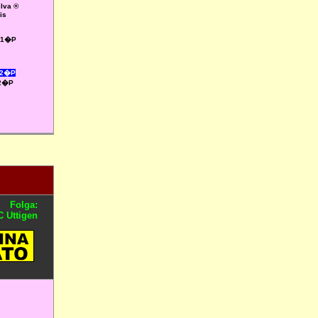
lva ®
is
' 1�P
 2�P
 2�P
Folga:
 Uttigen