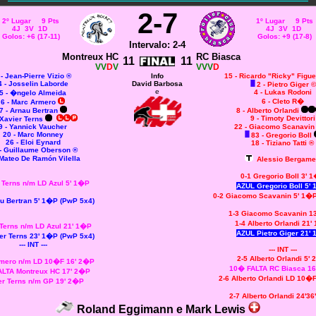
2-7
2º Lugar 9 Pts
1º Lugar 9 Pts
4J 3V 1D
4J 3V 1D
Golos: +6 (17-11)
Golos: +9 (17-8)
Intervalo: 2-4
Montreux HC
RC Biasca
11
11
VV
D
V
VVV
D
 - Jean-Pierre Vizio ®
Info
15 - Ricardo "Ricky" Figue
4
- Josselin Laborde
David Barbosa
2 - Pietro Giger
©
e
4 - Lukas Rodoni
5 - �ngelo Almeida
6 - Cleto R�
6 - Marc Armero
7 - Arnau Bertran
8 - Alberto Orlandi
9 - Timoty Devittori
 Xavier Terns
9 - Yannick Vaucher
22
- Giacomo Scanavi
20 - Marc Monney
83 - Gregorio Boll
26 - Eloi Eynard
18 - Tiziano Tatti ®
- Guillaume Oberson ®
Mateo De Ramón Vilella
Alessio Bergamel
0-1 Gregorio Boll 3' 
 Terns n/m LD Azul 5' 1�P
AZUL Gregorio Boll 5'
0-2 Giacomo Scavanin 5' 1�P
au Bertran 5' 1�P (PwP 5x4)
1-3 Giacomo Scavanin 1
1-4 Alberto Orlandi 21'
Terns n/m LD Azul 21' 1�P
AZUL Pietro Giger 21'
ier Terns 23' 1�P (PwP 5x4)
--- INT ---
--- INT ---
2-5 Alberto Orlandi 5'
mero n/m LD 10�F 16' 2�P
10� FALTA RC Biasca 1
LTA Montreux HC 17' 2�P
2-6 Alberto Orlandi LD 10�
er Terns n/m GP 19' 2�P
2-7 Alberto Orlandi 24'36
Roland Eggimann e Mark Lewis