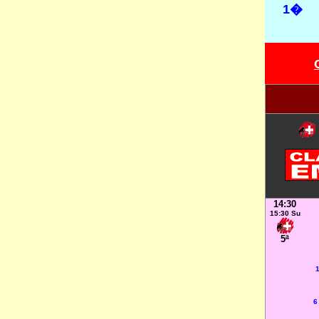
1�
14:30
15:30 Su
5ª
1
6