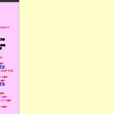
iredo ®
n
li
1�P
 1�P
 (UnP 4x5)
3' 1�P
 1�P
 1�P
 2�P
6' 2�P
F 17' 2�P
'' 2�P