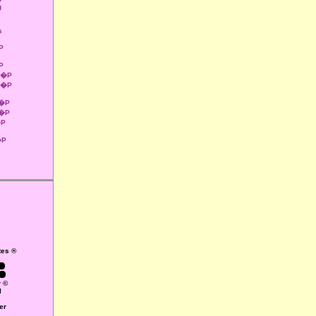
g
s
P
P
 1�P
 1�P
2�P
2�P
�P
�P
tes ®
r ©
l
er