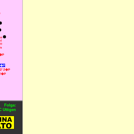
®
zo
el
 ®
ds
1�P
 2�P
12' 2�P
 2�P
Folga:
 Uttigen