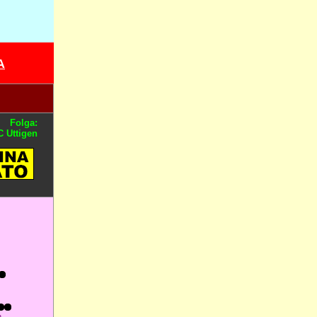
A
Folga:
 Uttigen
n