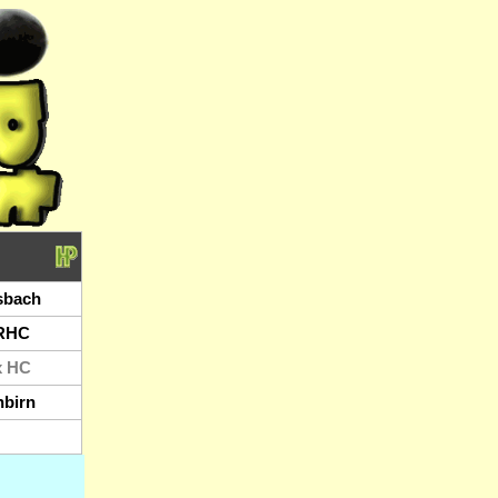
sbach
RHC
x HC
birn