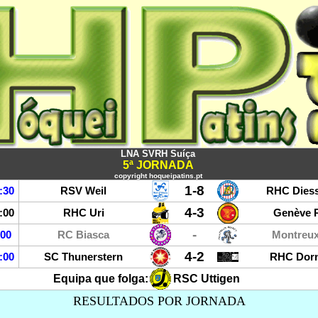
LNA SVRH Suíça
5ª JORNADA
copyright hoqueipatins.pt
1-8
:30
RSV Weil
RHC Dies
4-3
:00
RHC Uri
Genève 
-
:00
RC Biasca
Montreu
4-2
:00
SC Thunerstern
RHC Dorn
Equipa que folga:
RSC Uttigen
RESULTADOS POR JORNADA