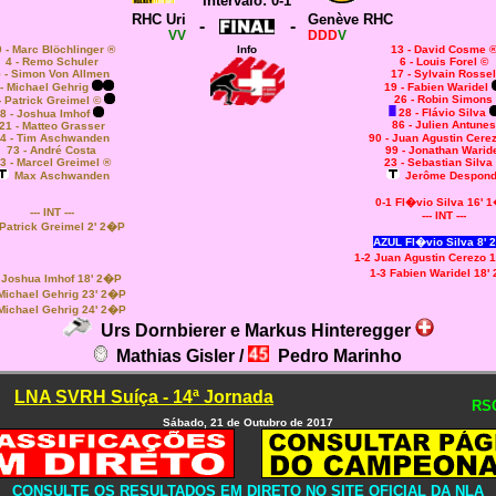
Intervalo: 0-1
RHC Uri
Genève RHC
-
-
VV
DDD
V
 - Marc Blöchlinger ®
Info
13 - David Cosme 
4 - Remo Schuler
6 - Louis Forel ©
 - Simon Von Allmen
17 - Sylvain Rossel
 - Michael Gehrig
19 - Fabien Waridel
26 - Robin Simons
- Patrick Greimel ©
28 - Flávio Silva
8 - Joshua Imhof
86 - Julien Antunes
21 - Matteo Grasser
4 - Tim Aschwanden
90 - Juan Agustin Cere
73 - André Costa
99 - Jonathan Warid
3 - Marcel Greimel ®
23 - Sebastian Silva
Max Aschwanden
Jerôme Despon
0-1 Fl�vio Silva 16' 
--- INT ---
--- INT ---
 Patrick Greimel 2' 2�P
AZUL Fl�vio Silva 8'
1-2 Juan Agustin Cerezo 
1-3 Fabien Waridel 18'
 Joshua Imhof 18' 2�P
Michael Gehrig 23' 2�P
Michael Gehrig 24' 2�P
Urs Dornbierer e Markus Hinteregger
Mathias Gisler /
Pedro Marinho
LNA SVRH Suíça - 14ª Jornada
RSC
Sábado, 21 de Outubro de 2017
CONSULTE OS RESULTADOS EM DIRETO NO SITE OFICIAL DA NLA