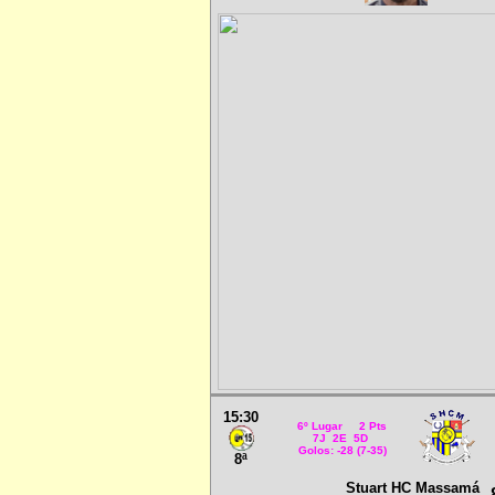
15:30
6º Lugar 2 Pts
7J 2E 5D
Golos: -28 (7-35)
8ª
Stuart HC Massamá