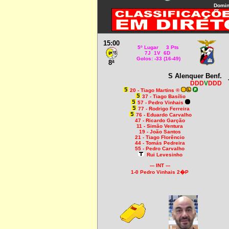
Domin
15:00
5º Lugar 3 Pts
7J 1V 6D
Golos: -33 (16-49)
8ª
S Alenquer Benf.
DDD
V
DDD
20 - Tiago Martins ®
37 - Tiago Basílio
57 - Pedro Vinhais
77 - Rodrigo Ferreira
76 - Eduardo Carvalho
47 - Ricardo Garção
11 - Simão Ventura
19 - João Santos
21 - Tiago Florêncio
44 - Tomás Pedreira
55 - Pedro Carvalho
Rui Levesinho
--- INT ---
1-0 Pedro Vinhais 2�P