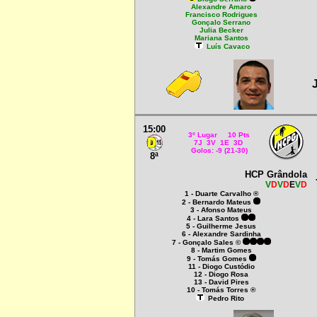
Alexandre Amaro
Francisco Rodrigues
Gonçalo Serrano
Julia Becker
Mariana Santos
Luís Cavaco
15:00
3º Lugar 10 Pts
7J 3V 1E 3D
Golos: -9 (21-30)
8ª
HCP Grândola
V
D
V
D
E
V
D
1 - Duarte Carvalho ®
2 - Bernardo Mateus
3 - Afonso Mateus
4 - Lara Santos
5 - Guilherme Jesus
6 - Alexandre Sardinha
7 - Gonçalo Sales ©
8 - Martim Gomes
9 - Tomás Gomes
11 - Diogo Custódio
12 - Diogo Rosa
13 - David Pires
10 - Tomás Torres ®
Pedro Rito