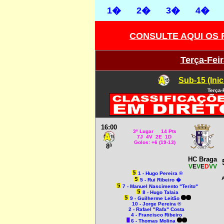
1�
2�
3�
4�
CONSULTE AQUI OS
Terça-Feir
Sub-15 (Inic
Terça-
16:00
3º Lugar 14 Pts
7J 4V 2E 1D
Golos: +6 (19-13)
8ª
HC Braga
V
E
V
E
D
VV
1 - Hugo Pereira ®
A
5 - Rui Ribeiro �
7 - Manuel Nascimento "Terito"
8 - Hugo Talaia
9 - Guilherme Leitão
10 - Jorge Pereira ®
2 - Rafael "Rafa" Costa
4 - Francisco Ribeiro
6 - Thomas Molina