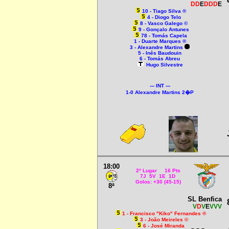
DD
E
DDD
E
10 - Tiago Silva ®
4 - Diogo Telo
8 - Vasco Galego ©
9 - Gonçalo Antunes
78 - Tomás Capela
1 - Duarte Marques ®
3 - Alexandre Martins
5 - Inês Baudouin
6 - Tomás Abreu
Hugo Silvestre
--- INT ---
1-0 Alexandre Martins 2�P
18:00
2º Lugar 16 Pts
7J 5V 1E 1D
Golos: +30 (45-15)
8ª
SL Benfica
V
D
V
E
VVV
1 - Francisco "Kiko" Fernandes ®
3 - João Meireles ©
6 - José Miranda