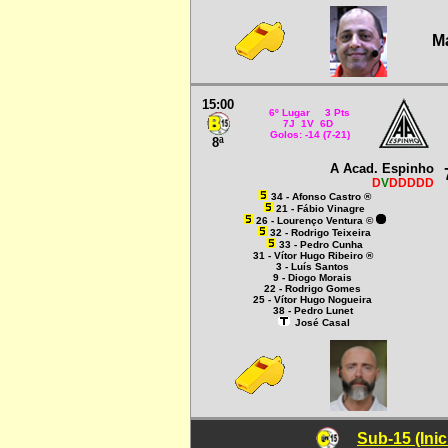
Ma
15:00
6º Lugar 3 Pts
7J 1V 6D
Golos: -14 (7-21)
8ª
A Acad. Espinho
D
V
DDDDD
34 - Afonso Castro ®
21 - Fábio Vinagre
26 - Lourenço Ventura ©
32 - Rodrigo Teixeira
33 - Pedro Cunha
31 - Vítor Hugo Ribeiro ®
3 - Luís Santos
9 - Diogo Morais
22 - Rodrigo Gomes
25 - Vítor Hugo Nogueira
38 - Pedro Lunet
José Casal
Sub-15 (Inic