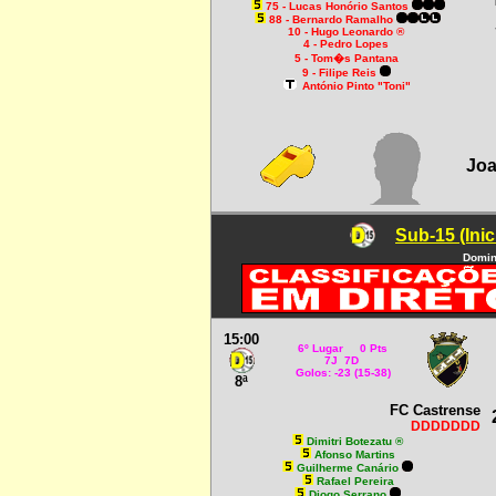
75 - Lucas Honório Santos
88 - Bernardo Ramalho
10 - Hugo Leonardo ®
4 - Pedro Lopes
5 - Tom�s Pantana
9 - Filipe Reis
António Pinto "Toni"
Joa
Sub-15 (Inic
Domin
15:00
6º Lugar 0 Pts
7J 7D
Golos: -23 (15-38)
8ª
FC Castrense
DDDDDDD
Dimitri Botezatu ®
Afonso Martins
Guilherme Canário
Rafael Pereira
Diogo Serrano