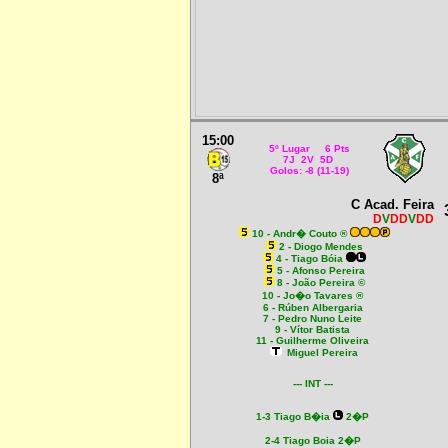
15:00
5º Lugar 6 Pts
7J 2V 5D
Golos: -8 (11-19)
8ª
C Acad. Feira
D
V
DD
V
DD
10 - Andr� Couto ®
2 - Diogo Mendes
4 - Tiago Bóia
5 - Afonso Pereira
8 - João Pereira ©
10 - Jo�o Tavares ®
6 - Rúben Albergaria
7 - Pedro Nuno Leite
9 - Vítor Batista
11 - Guilherme Oliveira
Miguel Pereira
--- INT ---
1-3 Tiago B�ia
2�P
2-4 Tiago Boia 2�P