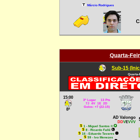
Márcio Rodrigues
C
Quarta-Feir
Sub-15 (Inic
Quarta-
15:00
3º Lugar 13 Pts
7J 4V 1E 2D
Golos: +7 (22-15)
8ª
AD Valongo
DD
V
E
VVV
1 - Miguel Santos ®
8 - Ricardo Fallé
16 - Eduardo Tavares
59 - Ivo Menezes