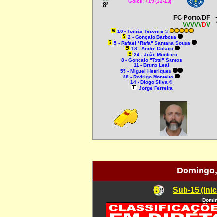
Golos: +19 (32-13)
8ª
FC Porto/DF
VVVVV
D
V
10
- Tomás Teixeira ®
2 - Gonçalo Barbosa
5 - Rafael "Rafa" Santana Sousa
18 - André Colaço
24 - João Monteiro
8 - Gonçalo "Totti" Santos
11 - Bruno Leal
55 - Miguel Henriques
88 - Rodrigo Monteiro
14 - Diogo Silva ®
Jorge Ferreira
Domingo, 
Sub-15 (Inic
Domin