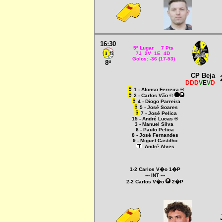
16:30
5º Lugar 7 Pts
7J 2V 1E 4D
Golos: -36 (17-53)
8ª
CP Beja
DDD
V
E
V
D
1 - Afonso Ferreira ®
2 - Carlos Vão ©
4 - Diogo Parreira
5 - José Soares
7 - José Pelica
15 - André Lucas ®
3 - Manuel Silva
6 - Paulo Pelica
8 - José Fernandes
9 - Miguel Castilho
André Alves
1-2 Carlos V�o 1�P
--- INT ---
2-2 Carlos V�o
2�P