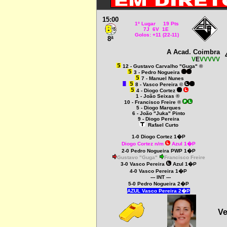
15:00
1º Lugar 19 Pts
7J 6V 1E
Golos: +11 (22-11)
8ª
A Acad. Coimbra
V
E
VVVVV
12 - Gustavo Carvalho "Guga" ®
3 - Pedro Nogueira
7 - Manuel Nunes
8 - Vasco Pereira ©
4 - Diogo Cortez
1 - João Seixas ®
10 - Francisco Freire ®
5 - Diogo Marques
6 - João "Juka" Pinto
9 - Diogo Pereira
Rafael Curto
1-0 Diogo Cortez 1�P
Diogo Cortez n/m
Azul 1�P
2-0 Pedro Nogueira PWP 1�P
Gustavo "Guga"
Francisco Freire
3-0 Vasco Pereira
Azul 1�P
4-0 Vasco Pereira 1�P
--- INT ---
5-0 Pedro Nogueira 2�P
AZUL Vasco Pereira 2�P
Ve