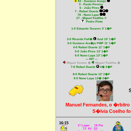
92 - Gustavo Araújo
3 - Paulo Pereira
6 - João Pires
7 - Rafael Duarte
78 - Nuno Lapa
27 - Miguel Padilha ®
Pedro Pinto
1-0
Eduardo Tavares 3' 1�P
2-0 Ricardo
Fall�
Azul 10' 1�P
3-0
Gustavo Ara�jo PWP 11' 1�P
4
-0 Rafael Duarte 11' 1�P
5-0 João Pires 13' 1�P
6-0 Nuno Lapa 13' 1�P
--- INT ---
Miguel Santos
�
Miguel Padilha �
7-0 Rafael Duarte
4� 2�P
8-0 Rafael Duarte 12' 2�P
9-0 Nuno Lapa 13� 2�P
S
Manuel Fernandes, o �rbitr
S�lvia Coelho foi
16:15
1º Lugar 18 Pts
7J 6V 1D