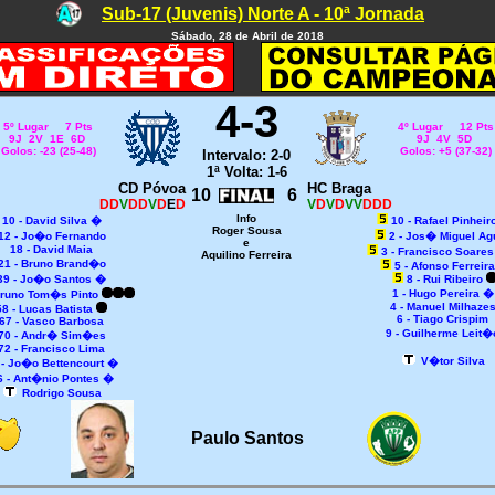
Sub-17 (Juvenis) Norte A - 10ª Jornada
Sábado, 28 de Abril de 2018
4-3
5º Lugar 7 Pts
4º Lugar 12 Pts
9J 2V 1E 6D
9J 4V 5D
Golos: -23 (25-48)
Golos: +5 (37-32)
Intervalo: 2-0
1ª Volta: 1-6
CD Póvoa
HC Braga
10
6
DD
V
DD
V
D
E
D
V
D
V
D
VV
DDD
Info
10 - David Silva
�
10 - Rafael Pinhei
Roger Sousa
12 - Jo�o Fernando
2 - Jos� Miguel Ag
e
18 - David Maia
3 -
Francisco Soare
Aquilino Ferreira
21 - Bruno Brand�o
5 - Afonso Ferreir
39 - Jo�o Santos �
8 - Rui Ribeiro
1 - Hugo Pereira
�
Bruno Tom�s Pinto
4 - Manuel Milhaze
58 - Lucas Batista
6 - Tiago Crispim
67 - Vasco Barbosa
9 - Guilherme Leit�
70 - Andr� Sim�es
72 - Francisco Lima
V�tor Silva
 - Jo�o Bettencourt
�
6 - Ant�nio Pontes
�
Rodrigo Sousa
Paulo Santos