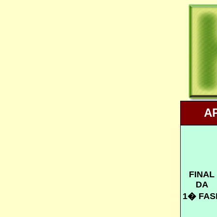
A
FINAL
DA
1� FAS