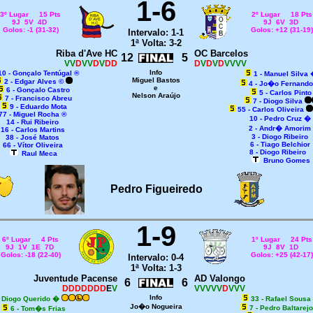
1-6
3º Lugar 15 Pts
2º Lugar 18 Pts
9J 5V 4D
9J 6V 3D
Golos: -1 (31-32)
Golos: +12 (31-19)
Intervalo: 1-1
1ª Volta: 3-2
Riba d'Ave HC
OC Barcelos
12
5
VV
D
VV
D
V
DD
D
V
D
V
D
VVVV
Info
10 - Gonçalo Tentúgal ®
1 - Manuel Silva
Miguel Bastos
2 - Edgar Alves ©
4 - Jo�o Fernando
e
6 - Gonçalo Castro
5 - Carlos Pinto
Nelson Araújo
7 - Francisco Abreu
7 - Diogo Silva
9 - Eduardo Mota
55 - Carlos Oliveira
77 - Miguel Rocha ®
10 - Pedro Cruz
�
14 - Rui Ribeiro
2 - Andr� Amorim
16 - Carlos Martins
3 - Diogo Ribeiro
38 - José Matos
6 - Tiago Belchior
66 - Vítor Oliveira
8 - Diogo Ribeiro
Raul Meca
Bruno Gomes
Pedro Figueiredo
1-9
6º Lugar 4 Pts
1º Lugar 24 Pts
9J 1V 1E 7D
9J 8V 1D
Golos: -18 (22-40)
Golos: +25 (42-17)
Intervalo: 0-4
1ª Volta: 1-3
Juventude Pacense
AD Valongo
6
6
DDDDDDD
E
V
VVVVV
D
VVV
Info
- Diogo Querido
�
33 - Rafael Sousa
Jo�o Nogueira
7 - Pedro Baltarej
6 - Tom�s Frias