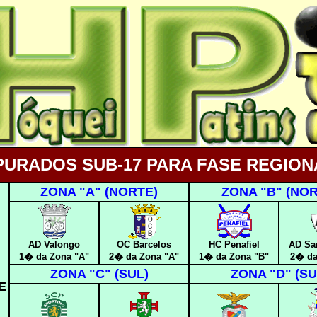
PURADOS SUB-17 PARA FASE REGION
ZONA "A" (NORTE)
ZONA "B" (NOR
AD
Valongo
OC Barcelos
HC Penafiel
AD Sa
1� da Zona
"A"
2
� da Zona
"A"
1� da Zona "B"
2� da
ZONA "C" (SUL)
ZONA "D" (SU
E