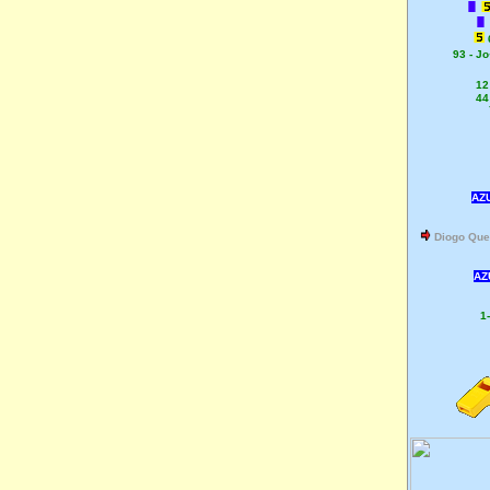
93 - J
12
44
AZU
Diogo Que
AZ
1