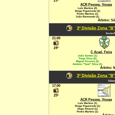
23ª
ACR Pesseg. Vouga
Luís Martins (3)
Diogo Figueiredo (2)
Pedro Martins (1)
João Raimundo (1)
Árbitro: Sé
3ª Divisão Zona "B"
Sexta-F
21:00
24ª
C Acad. Feira
João Santos (1)
Tiago Silva (2)
Miguel Ferreira (2)
António "Tozé" Silva (1)
Árbitro: 
3ª Divisão Zona "B"
Sábad
17:00
25ª
ACR Pesseg. Vouga
Luís Martins (1)
Diogo Figueiredo (1)
Hugo Amaral (1)
Pedro Martins (1)