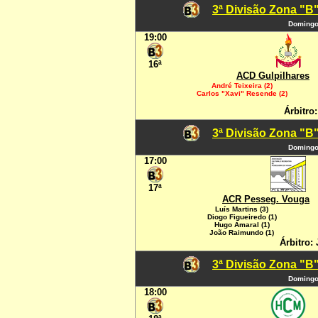
3ª Divisão Zona "B"
Domingo,
19:00
16ª
ACD Gulpilhares
André Teixeira (2)
Carlos "Xavi" Resende (2)
Árbitro:
3ª Divisão Zona "B"
Domingo,
17:00
17ª
ACR Pesseg. Vouga
Luís Martins (3)
Diogo Figueiredo (1)
Hugo Amaral (1)
João Raimundo (1)
Árbitro: 
3ª Divisão Zona "B"
Domingo,
18:00