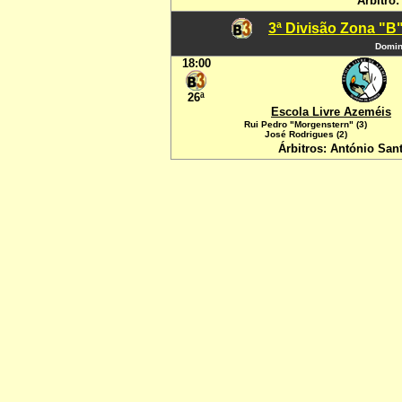
Árbitro
3ª Divisão Zona "B"
Domin
18:00
26ª
Escola Livre Azeméis
Rui Pedro "Morgenstern" (3)
José Rodrigues (2)
Árbitros: António Sant