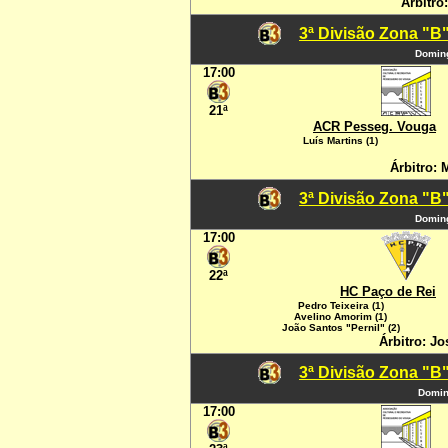
Árbitro
3ª Divisão Zona "B"
Doming
17:00
21ª
ACR Pesseg. Vouga
Luís Martins (1)
Árbitro: 
3ª Divisão Zona "B"
Doming
17:00
22ª
HC Paço de Rei
Pedro Teixeira (1)
Avelino Amorim (1)
João Santos "Pernil" (2)
Árbitro: Jo
3ª Divisão Zona "B"
Domin
17:00