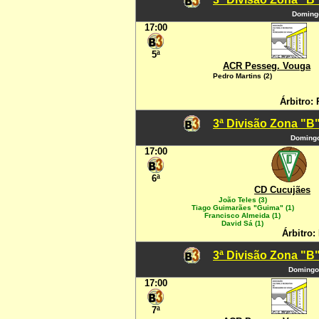
Domingo
17:00
5ª
ACR Pesseg. Vouga
Pedro Martins (2)
Árbitro:
3ª Divisão Zona "B"
Domingo
17:00
6ª
CD Cucujães
João Teles (3)
Tiago Guimarães "Guima" (1)
Francisco Almeida (1)
David Sá (1)
Árbitro:
3ª Divisão Zona "B"
Domingo
17:00
7ª