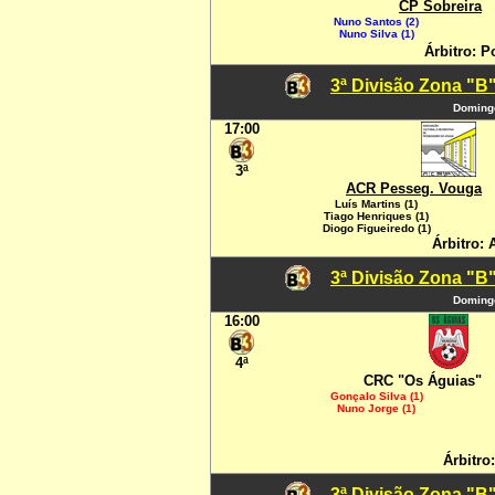
CP Sobreira
Nuno Santos (2)
Nuno Silva (1)
Árbitro: P
3ª Divisão Zona "B"
Domingo
17:00
3ª
ACR Pesseg. Vouga
Luís Martins (1)
Tiago Henriques (1)
Diogo Figueiredo (1)
Árbitro: 
3ª Divisão Zona "B"
Domingo
16:00
4ª
CRC "Os Águias"
Gonçalo Silva (1)
Nuno Jorge (1)
Árbitro
3ª Divisão Zona "B"