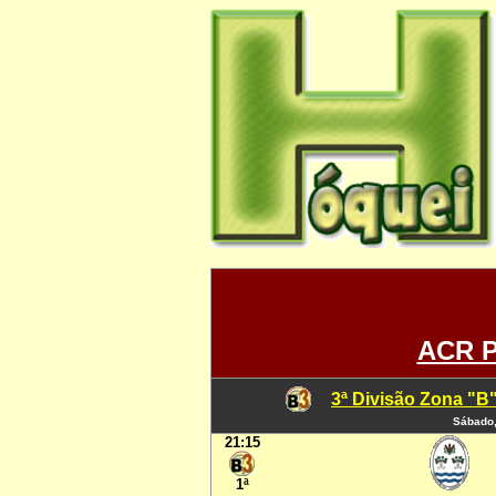
ACR P
3ª Divisão Zona "B"
Sábado,
21:15
1ª