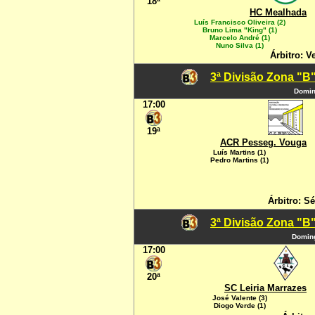
18ª
HC Mealhada
Luís Francisco Oliveira (2)
Bruno Lima "King" (1)
Marcelo André (1)
Nuno Silva (1)
Árbitro: 
3ª Divisão Zona "B"
Domin
17:00
19ª
ACR Pesseg. Vouga
Luís Martins (1)
Pedro Martins (1)
Árbitro: Sé
3ª Divisão Zona "B"
Doming
17:00
20ª
SC Leiria Marrazes
José Valente (3)
Diogo Verde (1)