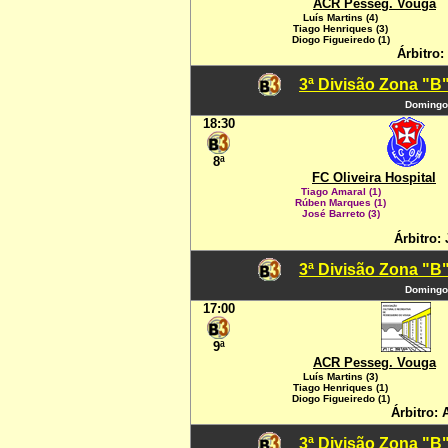
ACR Pesseg. Vouga
Luís Martins (4)
Tiago Henriques (3)
Diogo Figueiredo (1)
Árbitro:
3ª Divisão Zona "B"
Domingo
18:30
8ª
FC Oliveira Hospital
Tiago Amaral (1)
Rúben Marques (1)
José Barreto (3)
Árbitro: 
3ª Divisão Zona "B"
Domingo
17:00
9ª
ACR Pesseg. Vouga
Luís Martins (3)
Tiago Henriques (1)
Diogo Figueiredo (1)
Árbitro: 
3ª Divisão Zona "B"