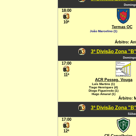
Domingo
18:00
10ª
Termas OC
João Marcelino (1)
Árbitro: A
3ª Divisão Zona "B"
Domingo
17:00
11ª
ACR Pesseg. Vouga
Luís Martins (1)
Tiago Henriques (4)
Diogo Figueiredo (1)
Hugo Amaral (1)
Árbitro: 
3ª Divisão Zona "B"
Sábad
17:00
12ª
CF Carvalheiro