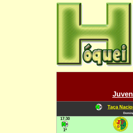
Juven
Taça Nacio
Doming
17:30
1ª