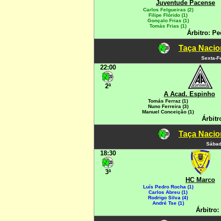
Juventude Pacense
Carlos Felgueiras (2)
Filipe Flórido (1)
Gonçalo Frias (1)
Tomás Frias (1)
Árbitro: P
Taça Nacio
Sexta-F
22:00
2ª
A Acad. Espinho
Tomás Ferraz (1)
Nuno Ferreira (3)
Manuel Conceição (1)
Árbitr
Taça Nacio
Sábad
18:30
3ª
HC Marco
Luís Pedro Rocha (1)
Carlos Abreu (1)
Rodrigo Silva (4)
André Tse (1)
Árbitro: