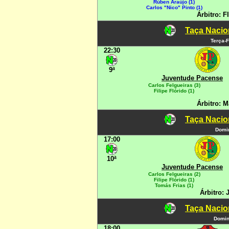
Rúben Araújo (1)
Carlos "Nico" Pinto (1)
Árbitro: 
Taça Nacio
Terça-F
22:30
9ª
Juventude Pacense
Carlos Felgueiras (3)
Filipe Flórido (1)
Árbitro: 
Taça Nacio
Domin
17:00
10ª
Juventude Pacense
Carlos Felgueiras (2)
Filipe Flórido (1)
Tomás Frias (1)
Árbitro:
Taça Nacio
Domin
18:00