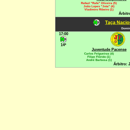
Rafael "Rafa" Oliveira (5)
João Lopes "Jota" (4)
Vladimiro Ribeiro (1)
Árbitr
Taça Nacio
Domin
17:00
14ª
Juventude Pacense
Carlos Felgueiras (4)
Filipe Flórido (1)
André Barbosa (1)
Árbitro: