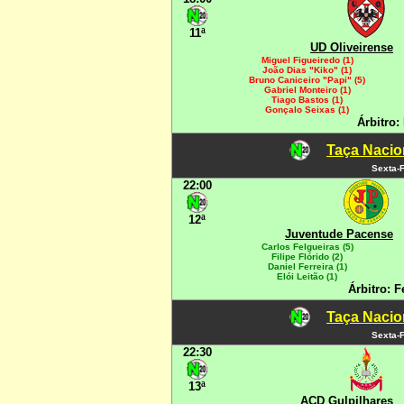
11ª
UD Oliveirense
Miguel Figueiredo (1)
João Dias "Kiko" (1)
Bruno Caniceiro "Papi" (5)
Gabriel Monteiro (1)
Tiago Bastos (1)
Gonçalo Seixas (1)
Árbitro:
Taça Nacio
Sexta-F
22:00
12ª
Juventude Pacense
Carlos Felgueiras (5)
Filipe Flórido (2)
Daniel Ferreira (1)
Elói Leitão (1)
Árbitro: F
Taça Nacio
Sexta-F
22:30
13ª
ACD Gulpilhares