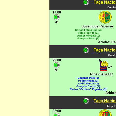
Taça Nacio
Doming
17:00
4ª
Juventude Pacense
Carlos Felgueiras (4)
Filipe Flórido (1)
Daniel Ferreira (1)
Gonçalo Frias (1)
Árbitro: P
Taça Nacio
Domin
22:00
5ª
Riba d'Ave HC
Eduardo Mota (1)
Pedro Rocha (1)
André Morais (2)
Gonçalo Castro (1)
Carlos "Carlitos" Figueira (1)
Árbitr
Taça Nacio
Terça-F
22:00