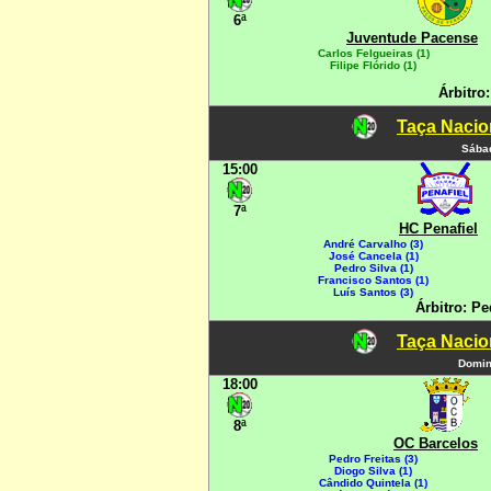
6ª
Juventude Pacense
Carlos Felgueiras (1)
Filipe Flórido (1)
Árbitro:
Taça Nacio
Sábad
15:00
7ª
HC Penafiel
André Carvalho (3)
José Cancela (1)
Pedro Silva (1)
Francisco Santos (1)
Luís Santos (3)
Árbitro: P
Taça Nacio
Domin
18:00
8ª
OC Barcelos
Pedro Freitas (3)
Diogo Silva (1)
Cândido Quintela (1)