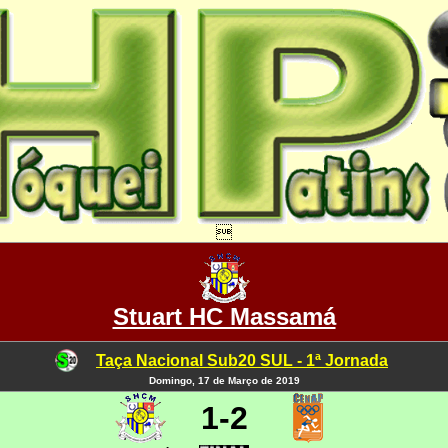

Stuart HC Massamá
Taça Nacional Sub20 SUL - 1ª Jornada
Domingo, 17 de Março de 2019
1-2