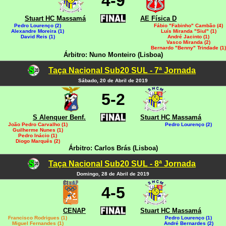
4-9
Stuart HC Massamá
AE Física D
Pedro Lourenço (2)
Fábio "Fabinho" Cambão (4)
Alexandre Moreira (1)
Luís Miranda "Siul" (1)
David Reis (1)
André Jacinto (1)
Vasco Miranda (2)
Bernardo "Benny" Trindade (1)
Árbitro: Nuno Monteiro (Lisboa)
Taça Nacional Sub20 SUL - 7ª Jornada
Sábado, 20 de Abril de 2019
5-2
S Alenquer Benf.
Stuart HC Massamá
João Pedro Carvalho (1)
Pedro Lourenço (2)
Guilherme Nunes (1)
Pedro Inácio (1)
Diogo Marquês (2)
Árbitro: Carlos Brás (Lisboa)
Taça Nacional Sub20 SUL - 8ª Jornada
Domingo, 28 de Abril de 2019
4-5
CENAP
Stuart HC Massamá
Francisco Rodrigues (1)
Pedro Lourenço (1)
Miguel Fernandes (1)
André Bernardes (2)