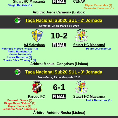
Stuart HC Massamá
CENAP
Sérgio Baptista (1)
Miguel Fernandes (1)
Alexandre Barreiros (1)
Árbitro: Jorge Carmona (Lisboa)
Taça Nacional Sub20 SUL - 2ª Jornada
Domingo, 24 de Março de 2019
10-2
AJ Salesiana
Stuart HC Massamá
Henrique Viçoso "Viças" (3)
Pedro Lourenço (2)
Pedro Bandeira (1)
Vasco Soares (4)
Lucas Bernardo (1)
Tomás Silva "Tommy" (1)
Árbitro: Manuel Gonçalves (Lisboa)
Taça Nacional Sub20 SUL - 3ª Jornada
Sexta-Feira, 29 de Março de 2019
6-1
Parede FC
Stuart HC Massamá
Bernardo Sousa (3)
André Bernardes (1)
Diogo Alves "Pakito" (1)
Miguel Castela (1)
Leonardo "Leo" Santos (1)
Árbitro: António Rocha (Lisboa)