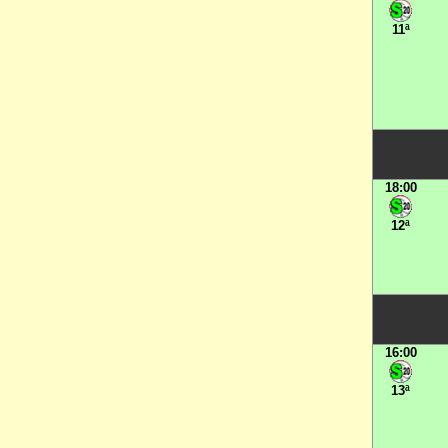
11ª
18:00
12ª
16:00
13ª