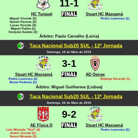
11-1
HC Turquel
Stuart HC Massamá
Miguel Vicente (3)
Pedro Lourenço (1)
Daniel Passos (2)
Lucas Vicente (3)
Miguel Fialho (1)
Gonçalo Santos (2)
Árbitro: Paulo Carvalho (Leiria)
Taça Nacional Sub20 SUL - 12ª Jornada
Domingo, 19 de Maio de 2019
3-1
Stuart HC Massamá
AD Oeiras
Pedro Lourenço (2)
Rodrigo Gerardo (1)
Bruno Pedroso (1)
Árbitro: Miguel Guilherme (Lisboa)
Taça Nacional Sub20 SUL - 13ª Jornada
Domingo, 26 de Maio de 2019
9-2
AE Física D
Stuart HC Massamá
Luís Miranda "Siul" (4)
Pedro Lourenço (2)
André Jacinto (2)
Vasco Miranda (3)