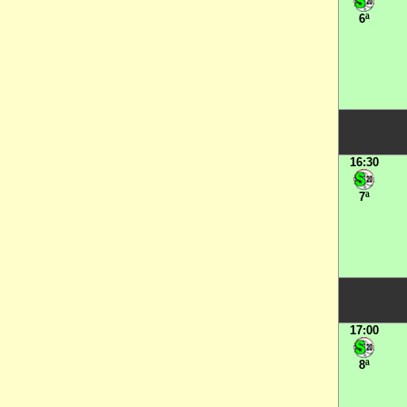
6ª
16:30
7ª
17:00
8ª