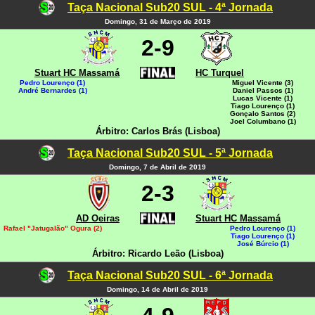
Taça Nacional Sub20 SUL - 4ª Jornada
Domingo, 31 de Março de 2019
2-9
Stuart HC Massamá
HC Turquel
Pedro Lourenço (1)
Miguel Vicente (3)
André Bernardes (1)
Daniel Passos (1)
Lucas Vicente (1)
Tiago Lourenço (1)
Gonçalo Santos (2)
Joel Columbano (1)
Árbitro: Carlos Brás (Lisboa)
Taça Nacional Sub20 SUL - 5ª Jornada
Domingo, 7 de Abril de 2019
2-3
AD Oeiras
Stuart HC Massamá
Rafael "Jatugalão" Ogura (2)
Pedro Lourenço (1)
Tiago Lourenço (1)
José Búrcio (1)
Árbitro: Ricardo Leão (Lisboa)
Taça Nacional Sub20 SUL - 6ª Jornada
Domingo, 14 de Abril de 2019