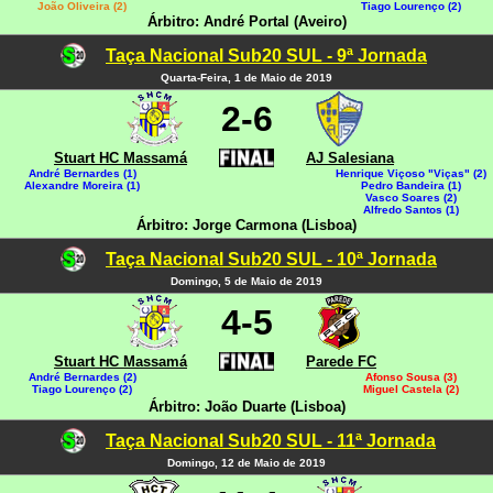
João Oliveira (2)
Tiago Lourenço (2)
Árbitro: André Portal (Aveiro)
Taça Nacional Sub20 SUL - 9ª Jornada
Quarta-Feira, 1 de Maio de 2019
2-6
Stuart HC Massamá
AJ Salesiana
André Bernardes (1)
Henrique Viçoso "Viças" (2)
Alexandre Moreira (1)
Pedro Bandeira (1)
Vasco Soares (2)
Alfredo Santos (1)
Árbitro: Jorge Carmona (Lisboa)
Taça Nacional Sub20 SUL - 10ª Jornada
Domingo, 5 de Maio de 2019
4-5
Stuart HC Massamá
Parede FC
André Bernardes (2)
Afonso Sousa (3)
Tiago Lourenço (2)
Miguel Castela (2)
Árbitro: João Duarte (Lisboa)
Taça Nacional Sub20 SUL - 11ª Jornada
Domingo, 12 de Maio de 2019