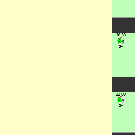
20:30
2ª
22:00
3ª