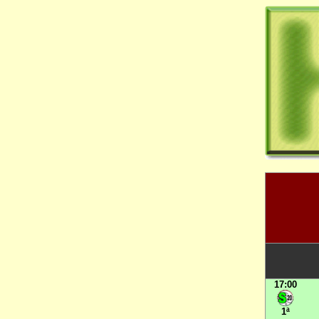
17:00
1ª