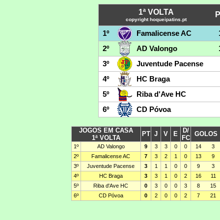
1ª VOLTA
copyright hoqueipatins.pt
1º
Famalicense AC
2º
AD Valongo
3º
Juventude Pacense
4º
HC Braga
5º
Riba d'Ave HC
6º
CD Póvoa
JOGOS EM CASA
D/
PT
J
V
E
GOLOS
1ª VOLTA
FC
1º
AD Valongo
9
3
3
0
0
14
3
2º
Famalicense AC
7
3
2
1
0
13
9
3º
Juventude Pacense
3
1
1
0
0
9
3
4º
HC Braga
3
3
1
0
2
16
11
5º
Riba d'Ave HC
0
3
0
0
3
8
15
6º
CD Póvoa
0
2
0
0
2
7
21