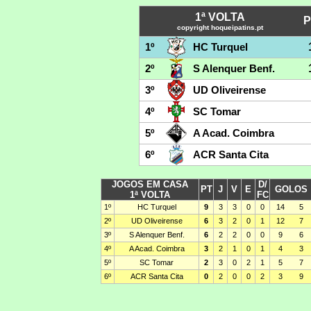
1ª VOLTA
P
copyright hoqueipatins.pt
1º
HC Turquel
2º
S Alenquer Benf.
3º
UD Oliveirense
4º
SC Tomar
5º
A Acad. Coimbra
6º
ACR Santa Cita
JOGOS EM CASA
D/
PT
J
V
E
GOLOS
1ª VOLTA
FC
1º
HC Turquel
9
3
3
0
0
14
5
2º
UD Oliveirense
6
3
2
0
1
12
7
3º
S Alenquer Benf.
6
2
2
0
0
9
6
4º
A Acad. Coimbra
3
2
1
0
1
4
3
5º
SC Tomar
2
3
0
2
1
5
7
6º
ACR Santa Cita
0
2
0
0
2
3
9