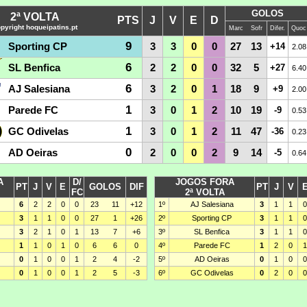
GOLOS
2ª VOLTA
PTS
J
V
E
D
pyright hoqueipatins.pt
Marc
Sofr
Difer.
Quoc
9
Sporting CP
3
3
0
0
27
13
+14
2.08
6
SL Benfica
2
2
0
0
32
5
+27
6.40
6
AJ Salesiana
3
2
0
1
18
9
+9
2.00
1
Parede FC
3
0
1
2
10
19
-9
0.53
1
GC Odivelas
3
0
1
2
11
47
-36
0.23
0
AD Oeiras
2
0
0
2
9
14
-5
0.64
A
D/
JOGOS FORA
PT
J
V
E
GOLOS
DIF
PT
J
V
FC
2ª VOLTA
6
2
2
0
0
23
11
+12
1º
AJ Salesiana
3
1
1
0
3
1
1
0
0
27
1
+26
2º
Sporting CP
3
1
1
0
3
2
1
0
1
13
7
+6
3º
SL Benfica
3
1
1
0
1
1
0
1
0
6
6
0
4º
Parede FC
1
2
0
1
0
1
0
0
1
2
4
-2
5º
AD Oeiras
0
1
0
0
0
1
0
0
1
2
5
-3
6º
GC Odivelas
0
2
0
0