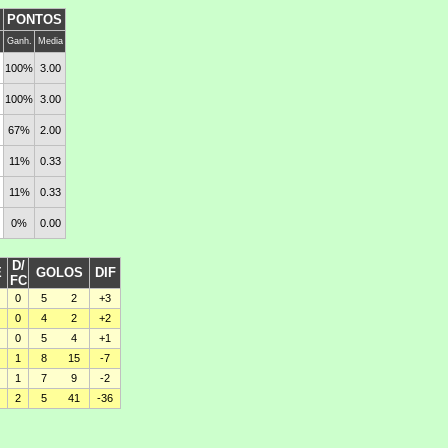
PONTOS
Ganh.
Media
100%
3.00
100%
3.00
67%
2.00
11%
0.33
11%
0.33
0%
0.00
D/
E
GOLOS
DIF
FC
0
5
2
+3
0
4
2
+2
0
5
4
+1
1
8
15
-7
1
7
9
-2
2
5
41
-36