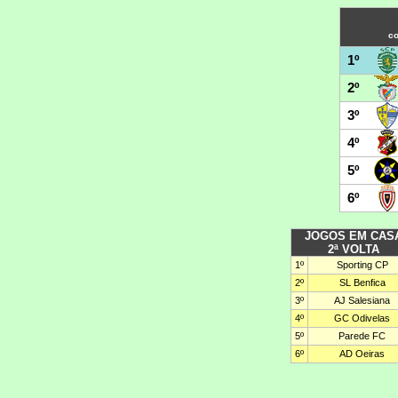
co
1º
2º
3º
4º
5º
6º
JOGOS EM CAS
2ª VOLTA
1º
Sporting CP
2º
SL Benfica
3º
AJ Salesiana
4º
GC Odivelas
5º
Parede FC
6º
AD Oeiras