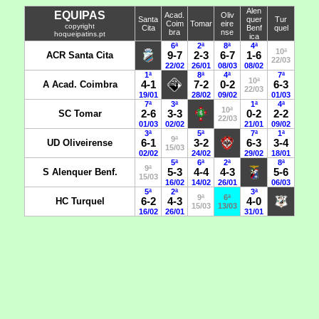
Alen
EQUIPAS
Acad.
Oliv
Santa
quer
Tur
Coim
Tomar
eire
copyright
Cita
Benf
quel
bra
nse
hoqueipatins.pt
ica
6ª
2ª
8ª
4ª
10ª
ACR Santa Cita
9-7
2-3
6-7
1-6
22/03
22/02
26/01
08/03
08/02
1ª
8ª
4ª
7ª
10ª
A Acad. Coimbra
4-1
7-2
0-2
6-3
22/03
19/01
28/02
09/02
01/03
7ª
3ª
1ª
4ª
10ª
SC Tomar
2-6
3-3
0-2
2-2
22/03
01/03
02/02
21/01
09/02
3ª
5ª
7ª
1ª
9ª
UD Oliveirense
6-1
3-2
6-3
3-4
15/03
02/02
24/02
29/02
18/01
5ª
6ª
2ª
8ª
9ª
S Alenquer Benf.
5-3
4-4
4-3
5-6
15/03
16/02
14/02
26/01
06/03
5ª
2ª
3ª
9ª
6ª
HC Turquel
6-2
4-3
4-0
15/03
13/03
16/02
26/01
31/01