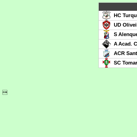
HC Turqu
UD Olive
S Alenque
A Acad. 
ACR Sant
SC Toma
