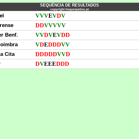
SEQUÊNCIA DE RESULTADOS
copyright hoqueipatins.pt
el
V
V
V
E
V
D
V
irense
D
D
V
V
V
V
V
r Benf.
V
V
D
V
E
V
D
D
Coimbra
V
D
E
D
D
D
V
V
a Cita
D
D
D
D
D
V
V
D
r
D
V
E
E
E
D
D
D