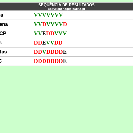
SEQUÊNCIA DE RESULTADOS
copyright hoqueipatins.pt
ca
V
V
V
V
V
V
V
iana
V
V
D
V
V
V
V
D
 CP
V
V
E
D
D
V
V
V
s
D
D
E
V
V
D
D
las
D
D
V
D
D
D
D
E
C
D
D
D
D
D
D
D
E