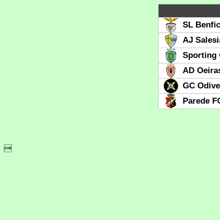
SL Benfi
AJ Sales
Sporting
AD Oeira
GC Odive
Parede F
