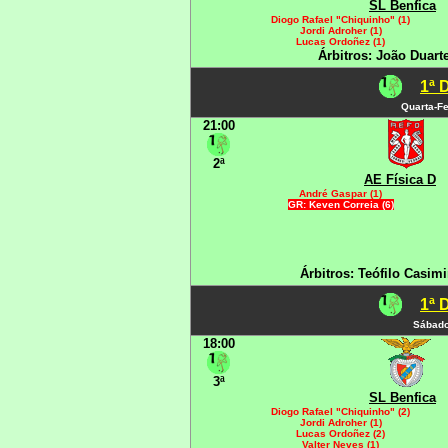
SL Benfica
Diogo Rafael "Chiquinho" (1)
Jordi Adroher (1)
Lucas Ordoñez (1)
Árbitros: João Duarte
1ª 
Quarta-Fe
21:00
2ª
AE Física D
André Gaspar (1)
GR: Keven Correia (6)
Árbitros: Teófilo Casimi
1ª 
Sábado
18:00
3ª
SL Benfica
Diogo Rafael "Chiquinho" (2)
Jordi Adroher (1)
Lucas Ordoñez (2)
Valter Neves (1)