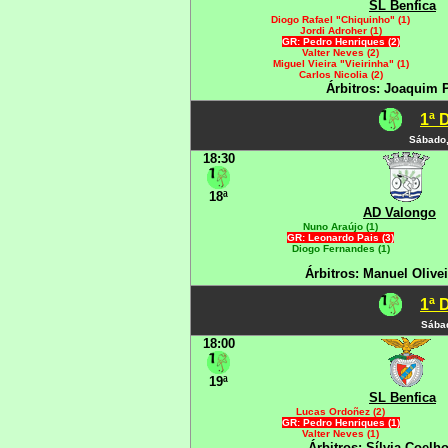
SL Benfica
Diogo Rafael "Chiquinho" (1)
Jordi Adroher (1)
GR: Pedro Henriques (2)
Valter Neves (2)
Miguel Vieira "Vieirinha" (1)
Carlos Nicolia (2)
Árbitros: Joaquim P
1ª 
Sábado,
18:30
18ª
AD Valongo
Nuno Araújo (1)
GR: Leonardo Pais (3)
Diogo Fernandes (1)
Árbitros: Manuel Olivei
1ª 
Sábad
18:00
19ª
SL Benfica
Lucas Ordoñez (2)
GR: Pedro Henriques (1)
Valter Neves (1)
Árbitros: Sílvia Coelho