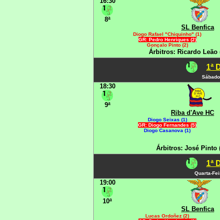
16:30
8ª
SL Benfica
Diogo Rafael "Chiquinho" (1)
GR: Pedro Henriques (2)
Gonçalo Pinto (2)
Árbitros: Ricardo Leão
1ª 
Sábado
18:30
9ª
Riba d'Ave HC
Diogo Seixas (1)
GR: Diogo Fernandes (5)
Diogo Casanova (1)
Árbitros: José Pinto
1ª 
Quarta-Fe
19:00
10ª
SL Benfica
Lucas Ordoñez (2)