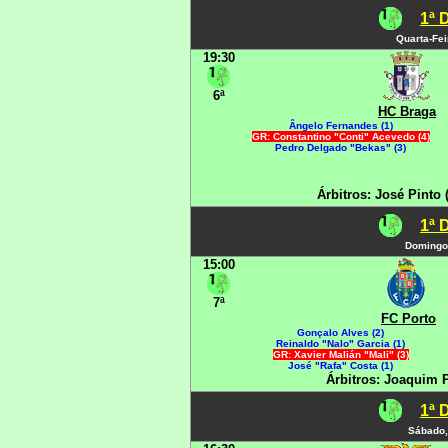
1ª 
Quarta-Fei
19:30
6ª
HC Braga
Ângelo Fernandes (1)
GR: Constantino "Conti" Acevedo (4)
Pedro Delgado "Bekas" (3)
Árbitros: José Pinto 
1ª 
Domingo
15:00
7ª
FC Porto
Gonçalo Alves (2)
Reinaldo "Nalo" Garcia (1)
GR: Xavier Malián "Mali" (3)
José "Rafa" Costa (1)
Árbitros: Joaquim P
1ª 
Sábado,