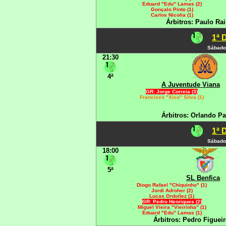
Eduard "Edu" Lamas (2)
Gonçalo Pinto (1)
Carlos Nicolia (1)
Árbitros: Paulo Ra
1ª 
Sábado
21:30
4ª
A Juventude Viana
GR: Jorge Correia (3)
Francisco "Xico" Silva (1)
Árbitros: Orlando Pa
1ª 
Sábado
18:00
5ª
SL Benfica
Diogo Rafael "Chiquinho" (1)
Jordi Adroher (2)
Lucas Ordoñez (1)
GR: Pedro Henriques (2)
Miguel Vieira "Vieirinha" (1)
Eduard "Edu" Lamas (1)
Árbitros: Pedro Figuei