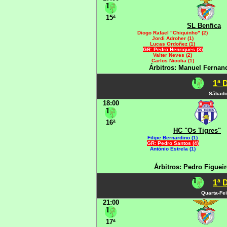
15ª
SL Benfica
Diogo Rafael "Chiquinho" (2)
Jordi Adroher (1)
Lucas Ordoñez (1)
GR: Pedro Henriques (3)
Valter Neves (2)
Carlos Nicolia (1)
Árbitros: Manuel Fernan
1ª 
Sábado
18:00
16ª
HC "Os Tigres"
Filipe Bernardino (1)
GR: Pedro Santos (4)
António Estrela (1)
Árbitros: Pedro Figuei
1ª 
Quarta-Fei
21:00
17ª