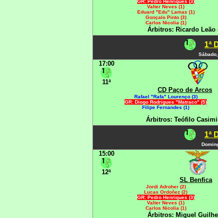
GR: Pedro Henriques (3)
Valter Neves (1)
Eduard "Edu" Lamas (1)
Gonçalo Pinto (3)
Carlos Nicolia (1)
Árbitros: Ricardo Leão
1ª 
Sábado,
17:00
11ª
CD Paço de Arcos
Rafael "Rafa" Lourenço (3)
GR: Diogo Rodrigues "Matraco" (5)
Filipe Fernandes (1)
Árbitros: Teófilo Casimi
1ª 
Doming
15:00
12ª
SL Benfica
Jordi Adroher (2)
Lucas Ordoñez (2)
GR: Pedro Henriques (3)
Valter Neves (1)
Carlos Nicolia (1)
Árbitros: Miguel Guilh