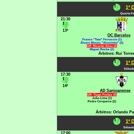
1ª 
Quarta-Fe
21:30
13ª
OC Barcelos
Franco "Tato" Ferruccio (1)
Álvaro Morais "Alvarinho" (3)
GR: Ricardo Silva (4)
Miguel Rocha (2)
Árbitros: Rui Torr
1ª 
Sábado
17:30
14ª
AD Sanjoanense
GR: Tiago Freitas (5)
João Lima (1)
Pedro Cerqueira (2)
Árbitros: Orlando Pa
1ª 
Sábado
17:00