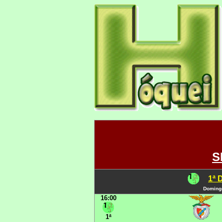
S
1ª 
Domingo
16:00
1ª