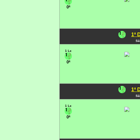
0ª
1ª 
Sá
1 Lx
0ª
1ª 
Sá
1 Lx
0ª