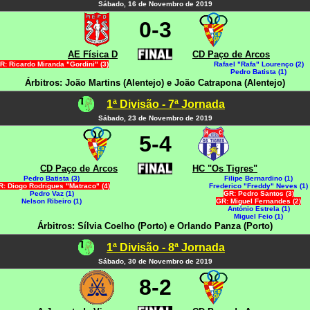
Sábado, 16 de Novembro de 2019
0-3
AE Física D
CD Paço de Arcos
R: Ricardo Miranda "Gordini" (3)
Rafael "Rafa" Lourenço (2)
Pedro Batista (1)
Árbitros: João Martins (Alentejo) e João Catrapona (Alentejo)
1ª Divisão - 7ª Jornada
Sábado, 23 de Novembro de 2019
5-4
CD Paço de Arcos
HC "Os Tigres"
Pedro Batista (3)
Filipe Bernardino (1)
R: Diogo Rodrigues "Matraco" (4)
Frederico "Freddy" Neves (1)
Pedro Vaz (1)
GR: Pedro Santos (3)
Nelson Ribeiro (1)
GR: Miguel Fernandes (2)
António Estrela (1)
Miguel Feio (1)
Árbitros: Sílvia Coelho (Porto) e Orlando Panza (Porto)
1ª Divisão - 8ª Jornada
Sábado, 30 de Novembro de 2019
8-2