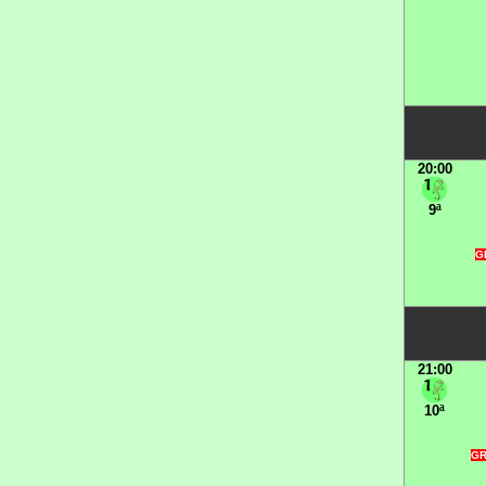
20:00
9ª
G
21:00
10ª
GR