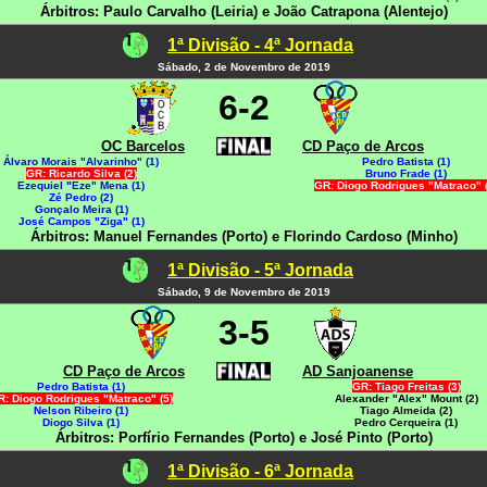
Árbitros: Paulo Carvalho (Leiria) e João Catrapona (Alentejo)
1ª Divisão - 4ª Jornada
Sábado, 2 de Novembro de 2019
6-2
OC Barcelos
CD Paço de Arcos
Álvaro Morais "Alvarinho" (1)
Pedro Batista (1)
GR: Ricardo Silva (2)
Bruno Frade (1)
Ezequiel "Eze" Mena (1)
GR: Diogo Rodrigues "Matraco" (
Zé Pedro (2)
Gonçalo Meira (1)
José Campos "Ziga" (1)
Árbitros: Manuel Fernandes (Porto) e Florindo Cardoso (Minho)
1ª Divisão - 5ª Jornada
Sábado, 9 de Novembro de 2019
3-5
CD Paço de Arcos
AD Sanjoanense
Pedro Batista (1)
GR: Tiago Freitas (3)
R: Diogo Rodrigues "Matraco" (5)
Alexander "Alex" Mount (2)
Nelson Ribeiro (1)
Tiago Almeida (2)
Diogo Silva (1)
Pedro Cerqueira (1)
Árbitros: Porfírio Fernandes (Porto) e José Pinto (Porto)
1ª Divisão - 6ª Jornada