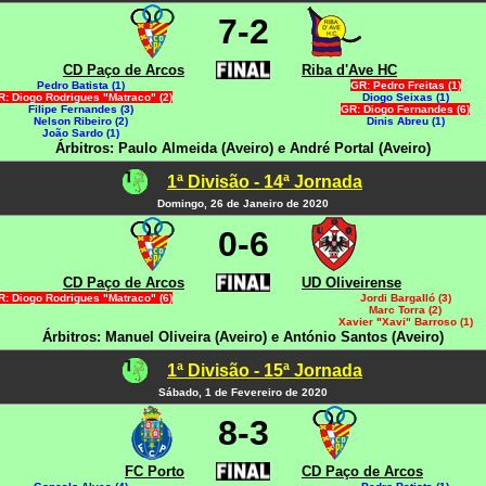
7-2
CD Paço de Arcos
Riba d'Ave HC
Pedro Batista (1)
GR: Pedro Freitas (1)
R: Diogo Rodrigues "Matraco" (2)
Diogo Seixas (1)
Filipe Fernandes (3)
GR: Diogo Fernandes (6)
Nelson Ribeiro (2)
Dinis Abreu (1)
João Sardo (1)
Árbitros: Paulo Almeida (Aveiro) e André Portal (Aveiro)
1ª Divisão - 14ª Jornada
Domingo, 26 de Janeiro de 2020
0-6
CD Paço de Arcos
UD Oliveirense
R: Diogo Rodrigues "Matraco" (6)
Jordi Bargalló (3)
Marc Torra (2)
Xavier "Xavi" Barroso (1)
Árbitros: Manuel Oliveira (Aveiro) e António Santos (Aveiro)
1ª Divisão - 15ª Jornada
Sábado, 1 de Fevereiro de 2020
8-3
FC Porto
CD Paço de Arcos