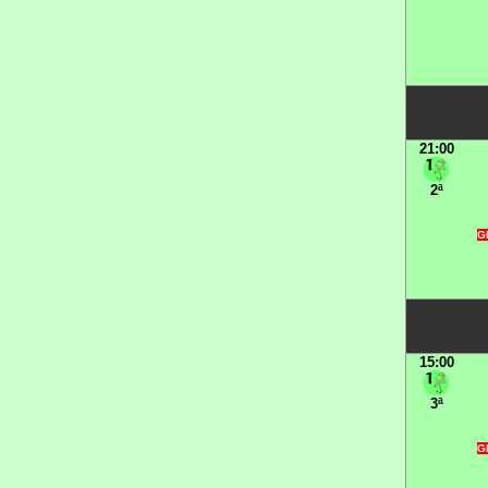
21:00
2ª
G
15:00
3ª
G