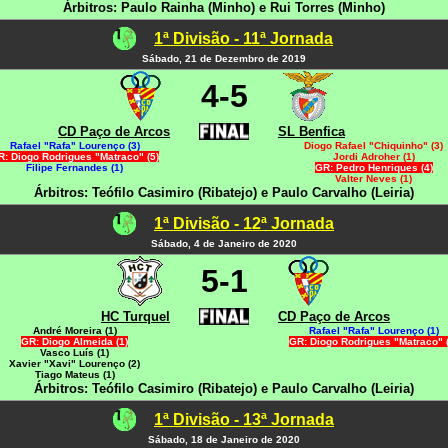
Árbitros: Paulo Rainha (Minho) e Rui Torres (Minho)
1ª Divisão - 11ª Jornada
Sábado, 21 de Dezembro de 2019
4-5
CD Paço de Arcos
SL Benfica
Rafael "Rafa" Lourenço (3)
Diogo Rafael "Chiquinho" (3)
R: Diogo Rodrigues "Matraco" (5)
Jordi Adroher (1)
Filipe Fernandes (1)
GR: Pedro Henriques (4)
Valter Neves (1)
Árbitros: Teófilo Casimiro (Ribatejo) e Paulo Carvalho (Leiria)
1ª Divisão - 12ª Jornada
Sábado, 4 de Janeiro de 2020
5-1
HC Turquel
CD Paço de Arcos
André Moreira (1)
Rafael "Rafa" Lourenço (1)
GR: Diogo Almeida (1)
GR: Diogo Rodrigues "Matraco" (
Vasco Luís (1)
Xavier "Xavi" Lourenço (2)
Tiago Mateus (1)
Árbitros: Teófilo Casimiro (Ribatejo) e Paulo Carvalho (Leiria)
1ª Divisão - 13ª Jornada
Sábado, 18 de Janeiro de 2020