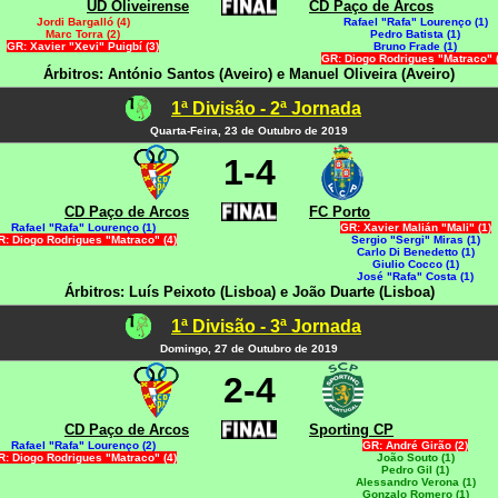
UD Oliveirense
CD Paço de Arcos
Jordi Bargalló (4)
Rafael "Rafa" Lourenço (1)
Marc Torra (2)
Pedro Batista (1)
GR: Xavier "Xevi" Puigbí (3)
Bruno Frade (1)
GR: Diogo Rodrigues "Matraco" (
Árbitros: António Santos (Aveiro) e Manuel Oliveira (Aveiro)
1ª Divisão - 2ª Jornada
Quarta-Feira, 23 de Outubro de 2019
1-4
CD Paço de Arcos
FC Porto
Rafael "Rafa" Lourenço (1)
GR: Xavier Malián "Mali" (1)
R: Diogo Rodrigues "Matraco" (4)
Sergio "Sergi" Miras (1)
Carlo Di Benedetto (1)
Giulio Cocco (1)
José "Rafa" Costa (1)
Árbitros: Luís Peixoto (Lisboa) e João Duarte (Lisboa)
1ª Divisão - 3ª Jornada
Domingo, 27 de Outubro de 2019
2-4
CD Paço de Arcos
Sporting CP
Rafael "Rafa" Lourenço (2)
GR: André Girão (2)
R: Diogo Rodrigues "Matraco" (4)
João Souto (1)
Pedro Gil (1)
Alessandro Verona (1)
Gonzalo Romero (1)