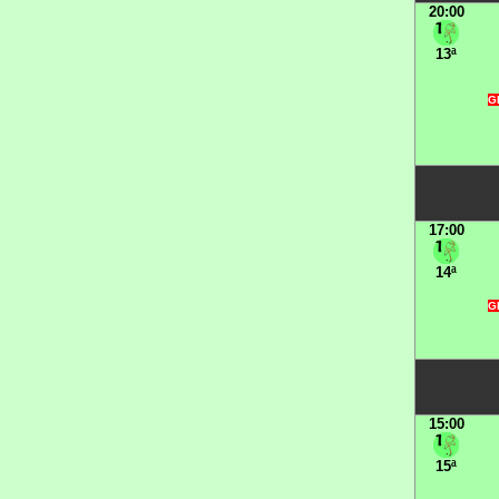
20:00
13ª
G
17:00
14ª
G
15:00
15ª