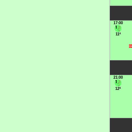
17:00
11ª
G
21:00
12ª