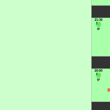
21:30
4ª
20:00
5ª
G