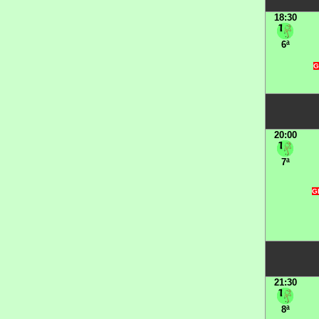
18:30
6ª
G
20:00
7ª
G
21:30
8ª