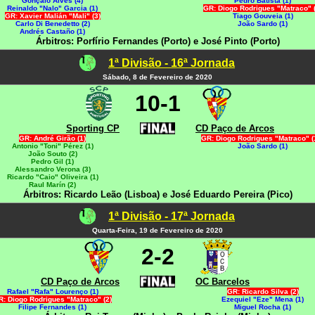
Gonçalo Alves (4)
Pedro Batista (1)
Reinaldo "Nalo" Garcia (1)
GR: Diogo Rodrigues "Matraco" (
GR: Xavier Malián "Mali" (3)
Tiago Gouveia (1)
Carlo Di Benedetto (2)
João Sardo (1)
Andrés Castaño (1)
Árbitros: Porfírio Fernandes (Porto) e José Pinto (Porto)
1ª Divisão - 16ª Jornada
Sábado, 8 de Fevereiro de 2020
10-1
Sporting CP
CD Paço de Arcos
GR: André Girão (1)
GR: Diogo Rodrigues "Matraco" (
Antonio "Toni" Pérez (1)
João Sardo (1)
João Souto (2)
Pedro Gil (1)
Alessandro Verona (3)
Ricardo "Caio" Oliveira (1)
Raul Marín (2)
Árbitros: Ricardo Leão (Lisboa) e José Eduardo Pereira (Pico)
1ª Divisão - 17ª Jornada
Quarta-Feira, 19 de Fevereiro de 2020
2-2
CD Paço de Arcos
OC Barcelos
Rafael "Rafa" Lourenço (1)
GR: Ricardo Silva (2)
R: Diogo Rodrigues "Matraco" (2)
Ezequiel "Eze" Mena (1)
Filipe Fernandes (1)
Miguel Rocha (1)