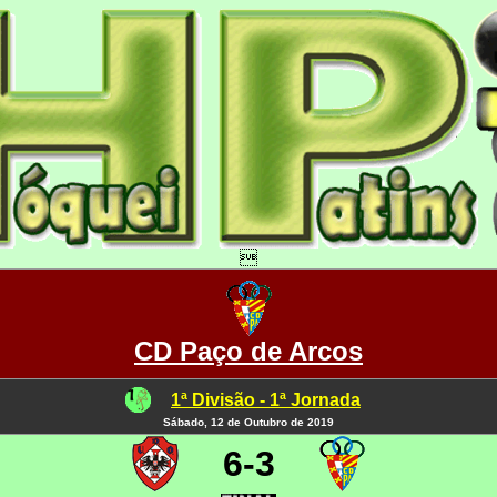

CD Paço de Arcos
1ª Divisão - 1ª Jornada
Sábado, 12 de Outubro de 2019
6-3