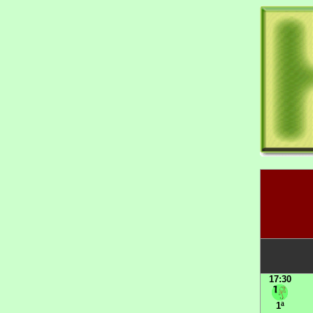
17:30
1ª