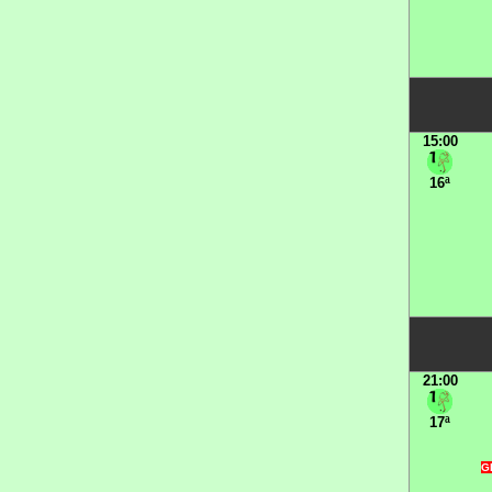
15:00
16ª
21:00
17ª
G