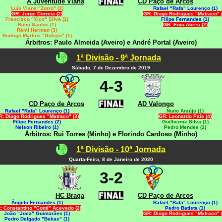
A Juventude Viana
CD Paço de Arcos
Luís Viana "Zorro" (2)
Rafael "Rafa" Lourenço (1)
GR: Jorge Correia (2)
GR: Diogo Rodrigues "Matraco" (
Francisco "Xico" Silva (1)
Filipe Fernandes (1)
Nuno Santos (1)
GR: Énio Abreu (2)
Rémi Herman (3)
Rodrigo Martins "Golaço" (1)
Árbitros: Paulo Almeida (Aveiro) e André Portal (Aveiro)
1ª Divisão - 9ª Jornada
Sábado, 7 de Dezembro de 2019
4-3
CD Paço de Arcos
AD Valongo
Rafael "Rafa" Lourenço (1)
Nuno Araújo (1)
R: Diogo Rodrigues "Matraco" (3)
GR: Leonardo Pais (4)
Filipe Fernandes (2)
Guilherme Silva (1)
Nelson Ribeiro (1)
Pedro Mendes (1)
Árbitros: Rui Torres (Minho) e Florindo Cardoso (Minho)
1ª Divisão - 10ª Jornada
Quarta-Feira, 8 de Janeiro de 2020
3-2
HC Braga
CD Paço de Arcos
Ângelo Fernandes (1)
Rafael "Rafa" Lourenço (1)
: Constantino "Conti" Acevedo (2)
Pedro Batista (1)
João "Joca" Guimarães (1)
GR: Diogo Rodrigues "Matraco" (
Pedro Delgado "Bekas" (1)