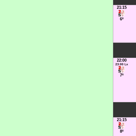
21:15
6ª
22:00
23:00 Lx
7ª
21:15
8ª