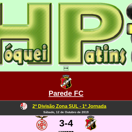

Parede FC
2ª Divisão Zona SUL - 1ª Jornada
Sábado, 12 de Outubro de 2019
3-4