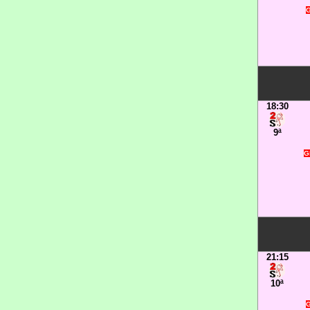
G
18:30
9ª
G
21:15
10ª
G