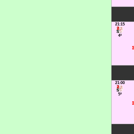
21:15
4ª
G
21:00
5ª
G