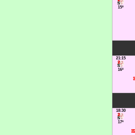
15ª
21:15
16ª
G
18:30
17ª
GR