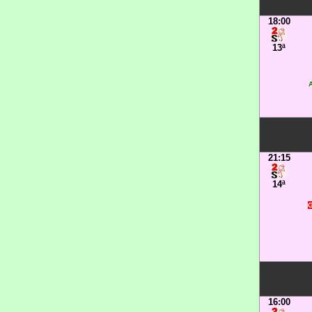
18:00
13ª
A
21:15
14ª
G
16:00