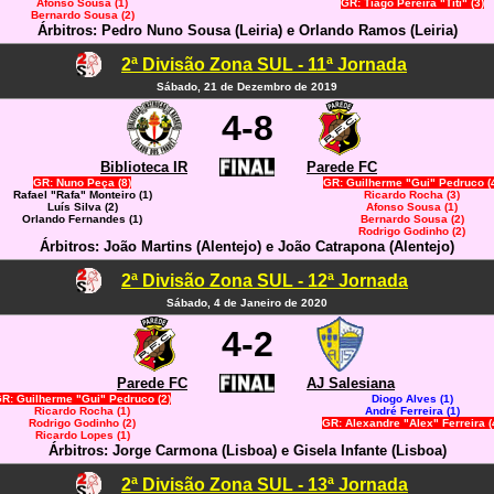
Afonso Sousa (1)
GR: Tiago Pereira "Titi" (3)
Bernardo Sousa (2)
Árbitros: Pedro Nuno Sousa (Leiria) e Orlando Ramos (Leiria)
2ª Divisão Zona SUL - 11ª Jornada
Sábado, 21 de Dezembro de 2019
4-8
Biblioteca IR
Parede FC
GR: Nuno Peça (8)
GR: Guilherme "Gui" Pedruco (
Rafael "Rafa" Monteiro (1)
Ricardo Rocha (3)
Luís Silva (2)
Afonso Sousa (1)
Orlando Fernandes (1)
Bernardo Sousa (2)
Rodrigo Godinho (2)
Árbitros: João Martins (Alentejo) e João Catrapona (Alentejo)
2ª Divisão Zona SUL - 12ª Jornada
Sábado, 4 de Janeiro de 2020
4-2
Parede FC
AJ Salesiana
R: Guilherme "Gui" Pedruco (2)
Diogo Alves (1)
Ricardo Rocha (1)
André Ferreira (1)
Rodrigo Godinho (2)
GR: Alexandre "Alex" Ferreira (
Ricardo Lopes (1)
Árbitros: Jorge Carmona (Lisboa) e Gisela Infante (Lisboa)
2ª Divisão Zona SUL - 13ª Jornada