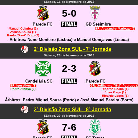
Sábado, 16 de Novembro de 2019
5-0
Parede FC
GD Sesimbra
Manuel Coimbra (2)
GR: Alexandre Maricato (5)
Afonso Sousa (1)
Paulo "Xavi" Duro (2)
Árbitros: Nuno Monteiro (Lisboa) e Manuel Gonçalves (Lisboa)
2ª Divisão Zona SUL - 7ª Jornada
Sábado, 23 de Novembro de 2019
2-3
Candelária SC
Parede FC
GR: Igor Alves (3)
GR: Guilherme "Gui" Pedruco (
Pedro Afonso (2)
Ricardo Rocha (1)
José Gago (1)
Ricardo Lopes (1)
Árbitros: Pedro Miguel Sousa (Porto) e José Manuel Pereira (Porto)
2ª Divisão Zona SUL - 8ª Jornada
Sábado, 30 de Novembro de 2019
7-6