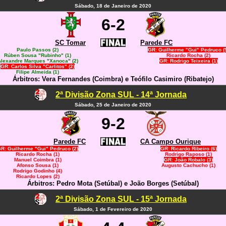
Sábado, 18 de Janeiro de 2020
6-2
SC Tomar
Parede FC
Paulo Passos (2)
GR: Guilherme "Gui" Pedruco (
Rúben Sousa "Rubinho" (1)
Ricardo Rocha (2)
lexandre Marques "Xanoca" (2)
GR: Rodrigo Teixeira (1)
GR: Carlos Silva "Carlitos" (2)
Filipe Almeida (1)
Árbitros: Vera Fernandes (Coimbra) e Teófilo Casimiro (Ribatejo)
2ª Divisão Zona SUL - 14ª Jornada
Sábado, 25 de Janeiro de 2020
9-2
Parede FC
CA Campo Ourique
R: Guilherme "Gui" Pedruco (2)
GR: Ricardo Ribeiro (6)
Ricardo Rocha (1)
Rodrigo Raposo (1)
Manuel Coimbra (1)
GR: João Robalo (3)
Afonso Sousa (1)
Augusto Cachucho (1)
Rodrigo Godinho (4)
Ricardo Lopes (2)
Árbitros: Pedro Mota (Setúbal) e João Borges (Setúbal)
2ª Divisão Zona SUL - 15ª Jornada
Sábado, 1 de Fevereiro de 2020