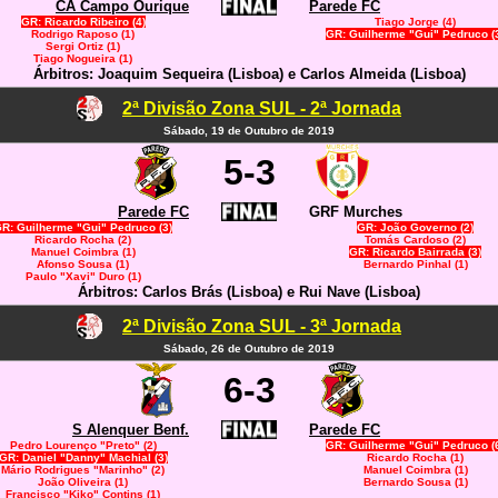
CA Campo Ourique
Parede FC
GR: Ricardo Ribeiro (4)
Tiago Jorge (4)
Rodrigo Raposo (1)
GR: Guilherme "Gui" Pedruco (
Sergi Ortiz (1)
Tiago Nogueira (1)
Árbitros: Joaquim Sequeira (Lisboa) e Carlos Almeida (Lisboa)
2ª Divisão Zona SUL - 2ª Jornada
Sábado, 19 de Outubro de 2019
5-3
Parede FC
GRF Murches
R: Guilherme "Gui" Pedruco (3)
GR: João Governo (2)
Ricardo Rocha (2)
Tomás Cardoso (2)
Manuel Coimbra (1)
GR: Ricardo Bairrada (3)
Afonso Sousa (1)
Bernardo Pinhal (1)
Paulo "Xavi" Duro (1)
Árbitros: Carlos Brás (Lisboa) e Rui Nave (Lisboa)
2ª Divisão Zona SUL - 3ª Jornada
Sábado, 26 de Outubro de 2019
6-3
S Alenquer Benf.
Parede FC
Pedro Lourenço "Preto" (2)
GR: Guilherme "Gui" Pedruco (
GR: Daniel "Danny" Machial (3)
Ricardo Rocha (1)
Mário Rodrigues "Marinho" (2)
Manuel Coimbra (1)
João Oliveira (1)
Bernardo Sousa (1)
Francisco "Kiko" Contins (1)