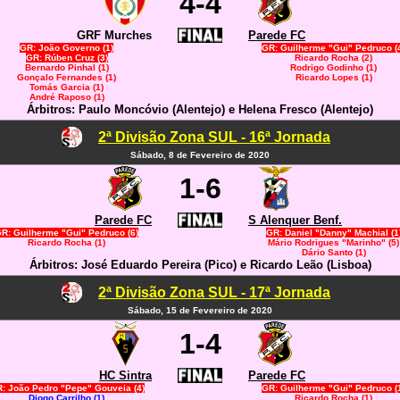
4-4
GRF Murches
Parede FC
GR: João Governo (1)
GR: Guilherme "Gui" Pedruco (
GR: Rúben Cruz (3)
Ricardo Rocha (2)
Bernardo Pinhal (1)
Rodrigo Godinho (1)
Gonçalo Fernandes (1)
Ricardo Lopes (1)
Tomás Garcia (1)
André Raposo (1)
Árbitros: Paulo Moncóvio (Alentejo) e Helena Fresco (Alentejo)
2ª Divisão Zona SUL - 16ª Jornada
Sábado, 8 de Fevereiro de 2020
1-6
Parede FC
S Alenquer Benf.
R: Guilherme "Gui" Pedruco (6)
GR: Daniel "Danny" Machial (1
Ricardo Rocha (1)
Mário Rodrigues "Marinho" (5)
Dário Santo (1)
Árbitros: José Eduardo Pereira (Pico) e Ricardo Leão (Lisboa)
2ª Divisão Zona SUL - 17ª Jornada
Sábado, 15 de Fevereiro de 2020
1-4
HC Sintra
Parede FC
: João Pedro "Pepe" Gouveia (4)
GR: Guilherme "Gui" Pedruco (
Diogo Carrilho (1)
Ricardo Rocha (1)