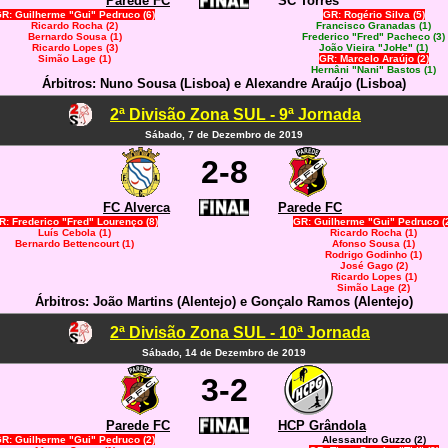
Parede FC
SC Torres
R: Guilherme "Gui" Pedruco (6)
GR: Rogério Silva (5)
Ricardo Rocha (2)
Francisco Granadas (1)
Bernardo Sousa (1)
Frederico "Fred" Pacheco (3)
Ricardo Lopes (3)
João Vieira "JoHe" (1)
Simão Lage (1)
GR: Marcelo Araújo (2)
Hernâni "Nani" Bastos (1)
Árbitros: Nuno Sousa (Lisboa) e Alexandre Araújo (Lisboa)
2ª Divisão Zona SUL - 9ª Jornada
Sábado, 7 de Dezembro de 2019
2-8
FC Alverca
Parede FC
R: Frederico "Fred" Lourenço (8)
GR: Guilherme "Gui" Pedruco (
Luís Cebola (1)
Ricardo Rocha (1)
Bernardo Bettencourt (1)
Afonso Sousa (1)
Rodrigo Godinho (1)
José Gago (2)
Ricardo Lopes (1)
Simão Lage (2)
Árbitros: João Martins (Alentejo) e Gonçalo Ramos (Alentejo)
2ª Divisão Zona SUL - 10ª Jornada
Sábado, 14 de Dezembro de 2019
3-2
Parede FC
HCP Grândola
R: Guilherme "Gui" Pedruco (2)
Alessandro Guzzo (2)