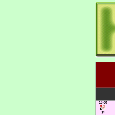
15:00
1ª