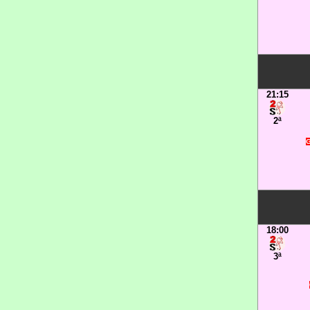
21:15
2ª
G
18:00
3ª