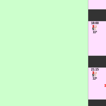
18:00
11ª
21:15
12ª
G