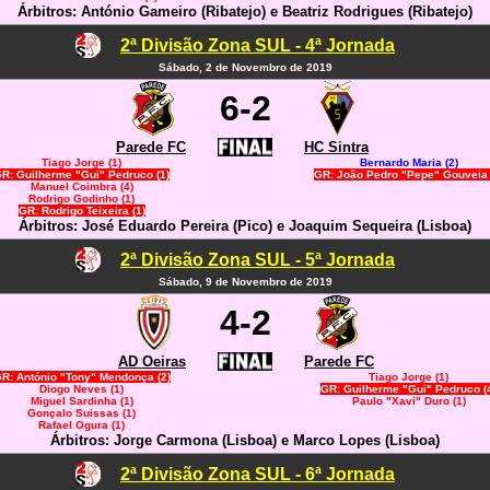
Árbitros: António Gameiro (Ribatejo) e Beatriz Rodrigues (Ribatejo)
2ª Divisão Zona SUL - 4ª Jornada
Sábado, 2 de Novembro de 2019
6-2
Parede FC
HC Sintra
Tiago Jorge (1)
Bernardo Maria (2)
R: Guilherme "Gui" Pedruco (1)
GR: João Pedro "Pepe" Gouveia 
Manuel Coimbra (4)
Rodrigo Godinho (1)
GR: Rodrigo Teixeira (1)
Árbitros: José Eduardo Pereira (Pico) e Joaquim Sequeira (Lisboa)
2ª Divisão Zona SUL - 5ª Jornada
Sábado, 9 de Novembro de 2019
4-2
AD Oeiras
Parede FC
R: António "Tony" Mendonça (2)
Tiago Jorge (1)
Diogo Neves (1)
GR: Guilherme "Gui" Pedruco (
Miguel Sardinha (1)
Paulo "Xavi" Duro (1)
Gonçalo Suissas (1)
Rafael Ogura (1)
Árbitros: Jorge Carmona (Lisboa) e Marco Lopes (Lisboa)
2ª Divisão Zona SUL - 6ª Jornada