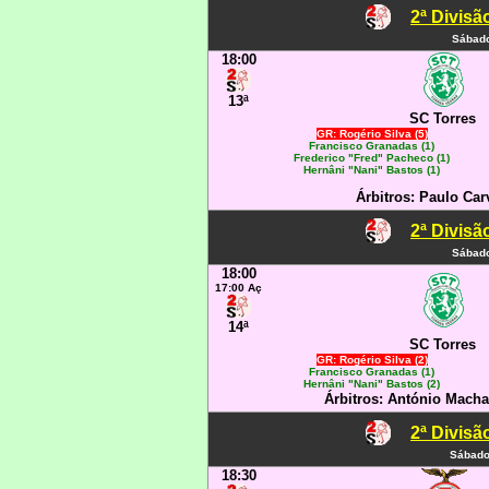
2ª Divisã
Sábado
18:00
13ª
SC Torres
GR: Rogério Silva (5)
Francisco Granadas (1)
Frederico "Fred" Pacheco (1)
Hernâni "Nani" Bastos (1)
Árbitros: Paulo Carv
2ª Divisã
Sábado
18:00
17:00 Aç
14ª
SC Torres
GR: Rogério Silva (2)
Francisco Granadas (1)
Hernâni "Nani" Bastos (2)
Árbitros: António Mach
2ª Divisã
Sábado
18:30