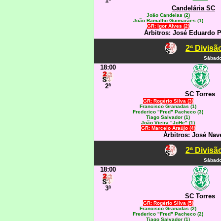
1ª
Candelária SC
João Candeias (2)
João Ramalho Guimarães (1)
GR: Igor Alves (2)
Árbitros: José Eduardo P
2ª Divisã
Sábado
18:00
2ª
SC Torres
GR: Rogério Silva (3)
Francisco Granadas (1)
Frederico "Fred" Pacheco (3)
Tiago Salvador (1)
João Vieira "JoHe" (1)
GR: Marcelo Araújo (4)
Árbitros: José Nav
2ª Divisã
Sábado
18:00
3ª
SC Torres
GR: Rogério Silva (5)
Francisco Granadas (2)
Frederico "Fred" Pacheco (2)
Tiago Salvador (1)