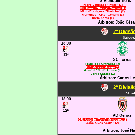
S Alenquer Benf.
Pedro Lourenço "Preto" (2)
GR: Daniel "Danny" Machial (2)
Mário Rodrigues "Marinho" (2)
Francisco "Kiko" Contins (2)
Dário Santo (1)
Árbitros: João Césa
2ª Divisã
Sábado,
18:00
11ª
SC Torres
Francisco Granadas (3)
GR: Marcelo Araújo (4)
Hernâni "Nani" Bastos (4)
Jorge Santos (1)
Árbitros: Carlos Le
2ª Divisã
Sábad
18:00
12ª
AD Oeiras
GR: António "Tony" Mendonça (2)
João Alves "Joka" (2)
Árbitros: José Na