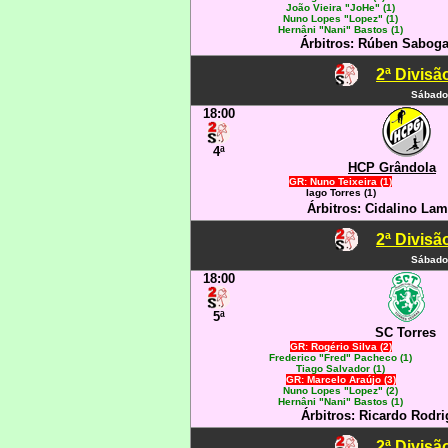
João Vieira "JoHe" (1)
Nuno Lopes "Lopez" (1)
Hernâni "Nani" Bastos (1)
Árbitros: Rúben Saboga 
2ª Divisã
Sábado
18:00
4ª
HCP Grândola
GR: Nuno Teixeira (1)
Iago Torres (1)
Árbitros: Cidalino Lam
2ª Divisã
Sábado
18:00
5ª
SC Torres
GR: Rogério Silva (2)
Frederico "Fred" Pacheco (1)
Tiago Salvador (1)
GR: Marcelo Araújo (3)
Nuno Lopes "Lopez" (2)
Hernâni "Nani" Bastos (1)
Árbitros: Ricardo Rodrig
2ª Divisã