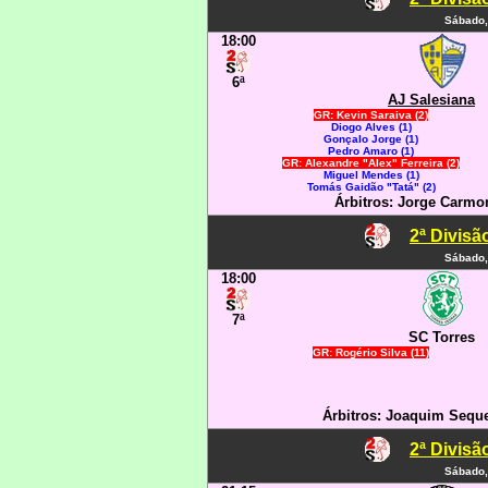
Sábado,
18:00
6ª
AJ Salesiana
GR: Kevin Saraiva (2)
Diogo Alves (1)
Gonçalo Jorge (1)
Pedro Amaro (1)
GR: Alexandre "Alex" Ferreira (2)
Miguel Mendes (1)
Tomás Gaidão "Tatá" (2)
Árbitros: Jorge Carmo
2ª Divisã
Sábado,
18:00
7ª
SC Torres
GR: Rogério Silva (11)
Árbitros: Joaquim Seque
2ª Divisã
Sábado,