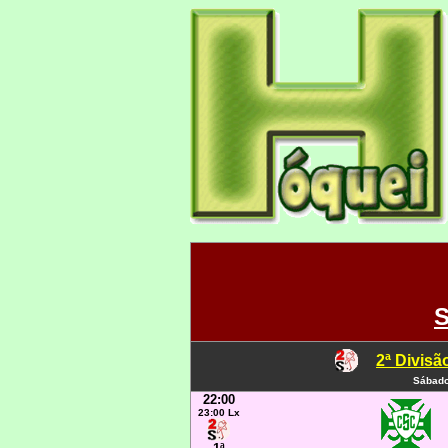
S
2ª Divisã
Sábado
22:00
23:00 Lx