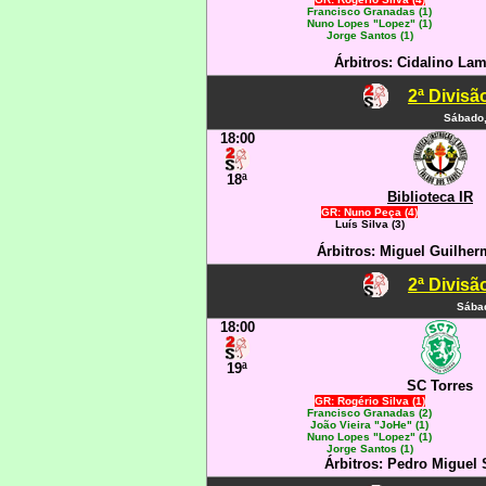
Francisco Granadas (1)
Nuno Lopes "Lopez" (1)
Jorge Santos (1)
Árbitros: Cidalino Lam
2ª Divisã
Sábado,
18:00
18ª
Biblioteca IR
GR: Nuno Peça (4)
Luís Silva (3)
Árbitros: Miguel Guilher
2ª Divisã
Sábad
18:00
19ª
SC Torres
GR: Rogério Silva (1)
Francisco Granadas (2)
João Vieira "JoHe" (1)
Nuno Lopes "Lopez" (1)
Jorge Santos (1)
Árbitros: Pedro Miguel 