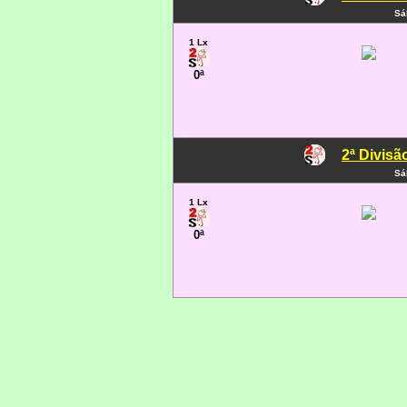
Sá
1 Lx
0ª
2ª Divisã
Sá
1 Lx
0ª