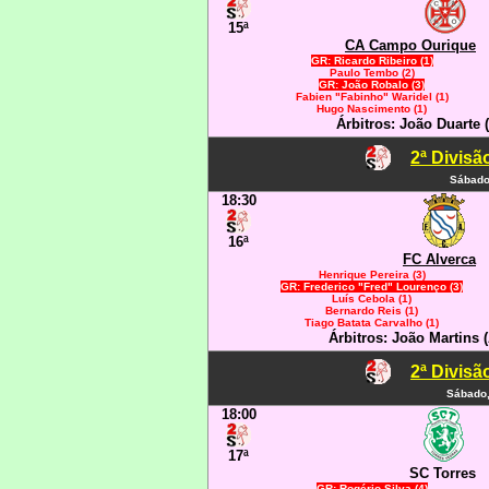
15ª
CA Campo Ourique
GR: Ricardo Ribeiro (1)
Paulo Tembo (2)
GR: João Robalo (3)
Fabien "Fabinho" Waridel (1)
Hugo Nascimento (1)
Árbitros: João Duarte 
2ª Divisã
Sábado
18:30
16ª
FC Alverca
Henrique Pereira (3)
GR: Frederico "Fred" Lourenço (3)
Luís Cebola (1)
Bernardo Reis (1)
Tiago Batata Carvalho (1)
Árbitros: João Martins 
2ª Divisã
Sábado,
18:00
17ª
SC Torres
GR: Rogério Silva (4)