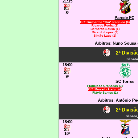
21:15
8ª
Parede FC
GR: Guilherme "Gui" Pedruco (6)
Ricardo Rocha (2)
Bernardo Sousa (1)
Ricardo Lopes (3)
Simão Lage (1)
Árbitros: Nuno Sousa 
2ª Divisã
Sábado
18:00
9ª
SC Torres
Francisco Granadas (3)
GR: Marcelo Araújo (4)
Flávio Santos (1)
Árbitros: António Peç
2ª Divisã
Sábado,
18:00
10ª