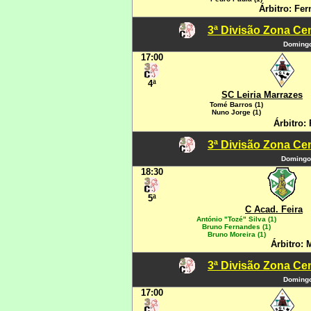
Árbitro: Fe
3ª Divisão Zona Cen
Domingo
17:00
4ª
SC Leiria Marrazes
Tomé Barros (1)
Nuno Jorge (1)
Árbitro: 
3ª Divisão Zona Cen
Domingo
18:30
5ª
C Acad. Feira
António "Tozé" Silva (1)
Bruno Fernandes (1)
Bruno Moreira (1)
Árbitro: 
3ª Divisão Zona Cen
Domingo
17:00