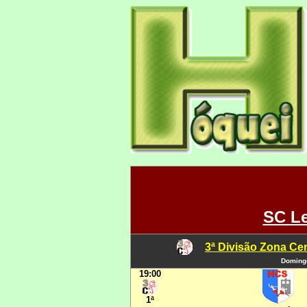
SC Le
3ª Divisão Zona Cen
Domingo
19:00
1ª