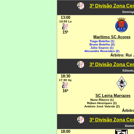
3ª Divisão Zona Cen
Domingo
13:00
14:00 Lx
15ª
Marítimo SC Açores
Tiago Botelho (1)
Bruno Botelho (3)
Júlio Soares (1)
Alexandre Resendes (2)
Árbitro: Rui
3ª Divisão Zona Cen
Sábado,
18:30
17:30 Aç
16ª
SC Leiria Marrazes
Nuno Ribeiro (1)
Rúben Henriques (2)
António José Valente (2)
Árbitr
3ª Divisão Zona Cen
Domin
18:00