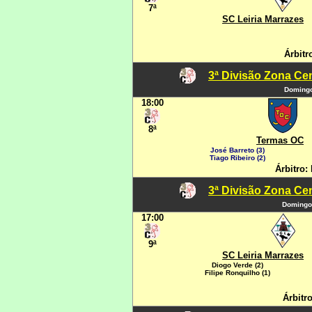
7ª
SC Leiria Marrazes
Árbitr
3ª Divisão Zona Cen
Domingo
18:00
8ª
Termas OC
José Barreto (3)
Tiago Ribeiro (2)
Árbitro:
3ª Divisão Zona Cen
Domingo
17:00
9ª
SC Leiria Marrazes
Diogo Verde (2)
Filipe Ronquilho (1)
Árbitro