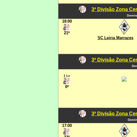
3ª Divisão Zona Cen
Doming
18:00
21ª
SC Leiria Marrazes
3ª Divisão Zona Cen
Dom
1 Lx
0ª
3ª Divisão Zona Cen
Domin
17:00