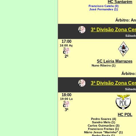
HC Santarém
Francisco Catela (3)
José Fernandes (1)
Árbitro: A
3ª Divisão Zona Cen
Sábado
17:00
16:00 Aç
2ª
SC Leiria Marrazes
Nuno Ribeiro (1)
Árbitro:
3ª Divisão Zona Cen
Sábado
18:00
19:00 Lx
3ª
HC PDL
Pedro Soares (4)
Sandro Melo (1)
Carlos Guimarães (3)
Francisco Freitas (1)
Mário Jesus "Marinho" (1)
Pedro Paula (1)