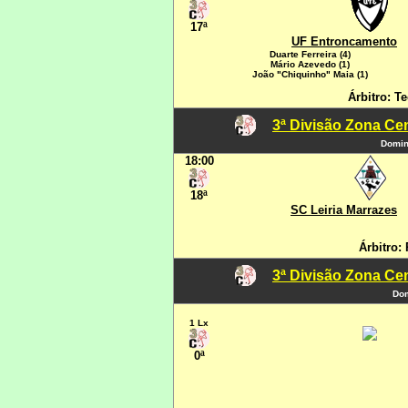
17ª
UF Entroncamento
Duarte Ferreira (4)
Mário Azevedo (1)
João "Chiquinho" Maia (1)
Árbitro: Te
3ª Divisão Zona Cen
Domin
18:00
18ª
SC Leiria Marrazes
Árbitro: 
3ª Divisão Zona Cen
Dom
1 Lx
0ª