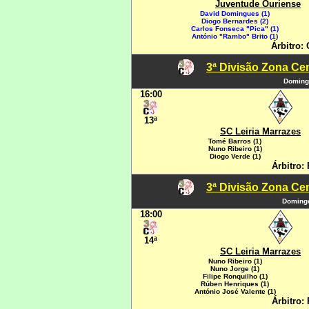
Juventude Ouriense
David Domingues (1)
Diogo Bernardes (2)
Carlos Fonseca "Pica" (1)
António "Rambo" Brito (1)
Árbitro:
3ª Divisão Zona Cen
Domingo
16:00
13ª
SC Leiria Marrazes
Tomé Barros (1)
Nuno Ribeiro (1)
Diogo Verde (1)
Árbitro: 
3ª Divisão Zona Cen
Domingo
18:00
14ª
SC Leiria Marrazes
Nuno Ribeiro (1)
Nuno Jorge (1)
Filipe Ronquilho (1)
Rúben Henriques (1)
António José Valente (1)
Árbitro: 