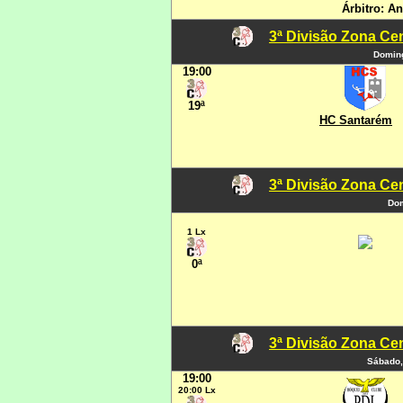
Árbitro: A
3ª Divisão Zona Cen
Doming
19:00
19ª
HC Santarém
3ª Divisão Zona Cen
Dom
1 Lx
0ª
3ª Divisão Zona Cen
Sábado,
19:00
20:00 Lx