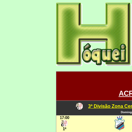
ACR
3ª Divisão Zona Cen
Domingo
17:00
1ª