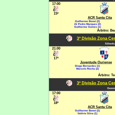
17:00
15ª
ACR Santa Cita
Guilherme Bonet (2)
Zé Pedro Marques (2)
Guilherme Gomes (1)
Árbitro: Be
3ª Divisão Zona Cen
Sábado,
21:00
17ª
Juventude Ouriense
Diogo Bernardes (1)
Marcelo Rocha (2)
Árbitro: Te
3ª Divisão Zona Cen
Domin
17:00
18ª
ACR Santa Cita
Guilherme Bonet (2)
Valério Silva (1)