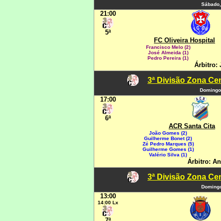
Sábado,
21:00
5ª
FC Oliveira Hospital
Francisco Melo (2)
José Almeida (1)
Pedro Pereira (1)
Árbitro:
3ª Divisão Zona Cen
Domingo
17:00
6ª
ACR Santa Cita
João Gomes (2)
Guilherme Bonet (2)
Zé Pedro Marques (5)
Guilherme Gomes (1)
Valério Silva (1)
Árbitro: A
3ª Divisão Zona Cen
Domingo
13:00
14:00 Lx
7ª