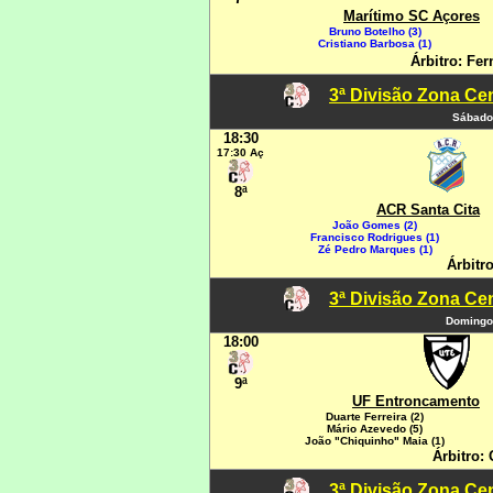
Marítimo SC Açores
Bruno Botelho (3)
Cristiano Barbosa (1)
Árbitro: Fe
3ª Divisão Zona Cen
Sábado
18:30
17:30 Aç
8ª
ACR Santa Cita
João Gomes (2)
Francisco Rodrigues (1)
Zé Pedro Marques (1)
Árbitro
3ª Divisão Zona Cen
Domingo
18:00
9ª
UF Entroncamento
Duarte Ferreira (2)
Mário Azevedo (5)
João "Chiquinho" Maia (1)
Árbitro:
3ª Divisão Zona Cen