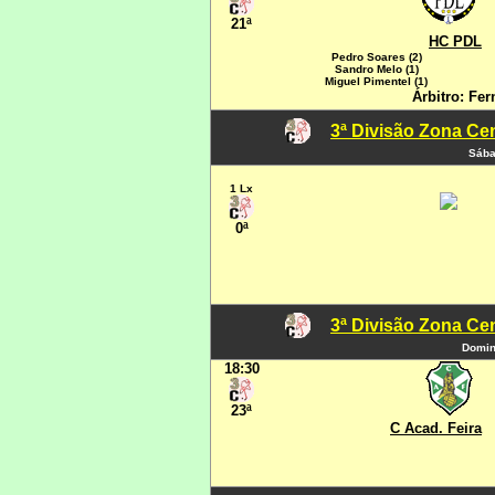
21ª
HC PDL
Pedro Soares (2)
Sandro Melo (1)
Miguel Pimentel (1)
Árbitro: Fe
3ª Divisão Zona Cen
Sába
1 Lx
0ª
3ª Divisão Zona Cen
Domin
18:30
23ª
C Acad. Feira