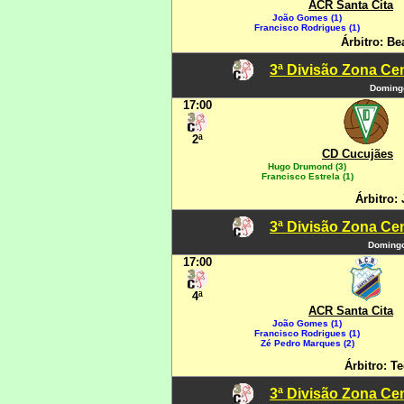
ACR Santa Cita
João Gomes (1)
Francisco Rodrigues (1)
Árbitro: Be
3ª Divisão Zona Cen
Domingo
17:00
2ª
CD Cucujães
Hugo Drumond (3)
Francisco Estrela (1)
Árbitro: 
3ª Divisão Zona Cen
Domingo
17:00
4ª
ACR Santa Cita
João Gomes (1)
Francisco Rodrigues (1)
Zé Pedro Marques (2)
Árbitro: Te
3ª Divisão Zona Cen