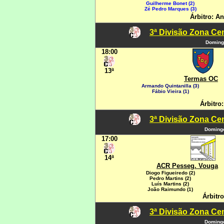
Guilherme Bonet (2)
Zé Pedro Marques (3)
Árbitro: A
3ª Divisão Zona Cen
Domingo
18:00
13ª
Termas OC
Armando Quintanilla (3)
Fábio Vieira (1)
Árbitro
3ª Divisão Zona Cen
Domingo
17:00
14ª
ACR Pesseg. Vouga
Diogo Figueiredo (2)
Pedro Martins (2)
Luís Martins (2)
João Raimundo (1)
Árbitro
3ª Divisão Zona Cen
Domingo