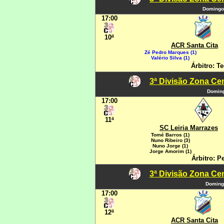
Domingo
17:00
10ª
ACR Santa Cita
Zé Pedro Marques (1)
Valério Silva (1)
Árbitro: Te
3ª Divisão Zona Cen
Doming
17:00
11ª
SC Leiria Marrazes
Tomé Barros (1)
Nuno Ribeiro (3)
Nuno Jorge (1)
Jorge Amorim (1)
Árbitro: P
3ª Divisão Zona Cen
Domingo
17:00
12ª
ACR Santa Cita