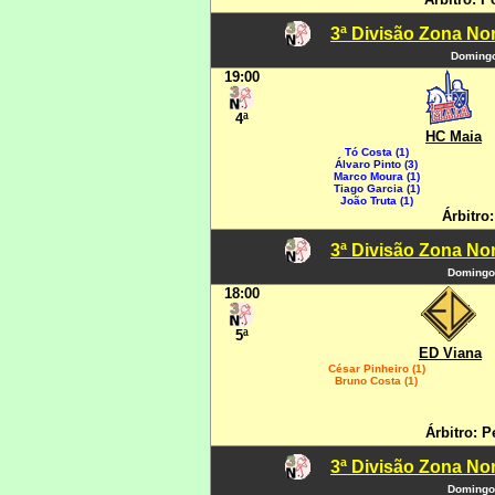
3ª Divisão Zona Nor
Domingo
19:00
4ª
HC Maia
Tó Costa (1)
Álvaro Pinto (3)
Marco Moura (1)
Tiago Garcia (1)
João Truta (1)
Árbitro:
3ª Divisão Zona Nor
Domingo
18:00
5ª
ED Viana
César Pinheiro (1)
Bruno Costa (1)
Árbitro: 
3ª Divisão Zona Nor
Domingo