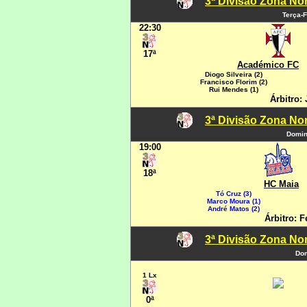
3ª Divisão Zona Nor
Terça-F
22:30
17ª
Académico FC
Diogo Silveira (2)
Francisco Florim (2)
Rui Mendes (1)
Árbitro:
3ª Divisão Zona Nor
Domin
19:00
18ª
HC Maia
Tó Cruz (3)
Marco Moura (1)
André Matos (2)
Árbitro: F
3ª Divisão Zona Nor
Dom
1 Lx
0ª