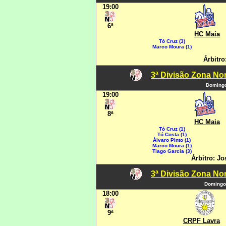
19:00
6ª
HC Maia
Tó Cruz (3)
Marco Moura (1)
Árbitro
3ª Divisão Zona Nor
Domingo
19:00
8ª
HC Maia
Tó Cruz (1)
Tó Costa (1)
Álvaro Pinto (1)
Marco Moura (1)
Tiago Garcia (3)
Árbitro: Jo
3ª Divisão Zona Nor
Domingo
18:00
9ª
CRPF Lavra