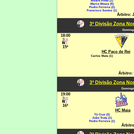
Álvaro Pinto (1)
Marco Moura (5)
Pedro Ferreira (2)
Francisco Santos (1)
Árbitro:
3ª Divisão Zona Nor
Domingo
18:00
15ª
HC Paço de Rei
Carlos Mata (1)
Árbitro:
3ª Divisão Zona Nor
Domingo,
19:00
16ª
HC Maia
Tó Cruz (3)
João Truta (1)
Pedro Ferreira (1)
Árbitro