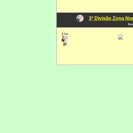
3ª Divisão Zona Nor
Dom
1 Lx
0ª