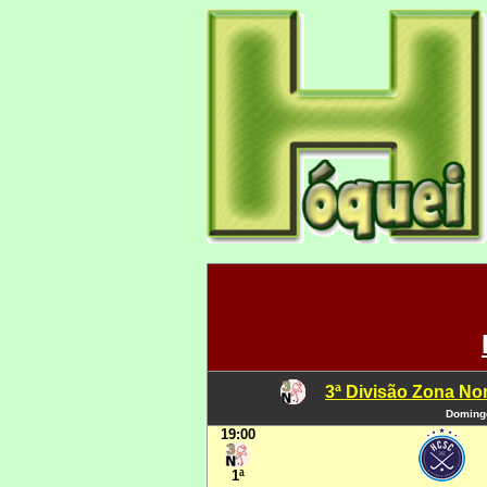
3ª Divisão Zona Nor
Domingo
19:00
1ª