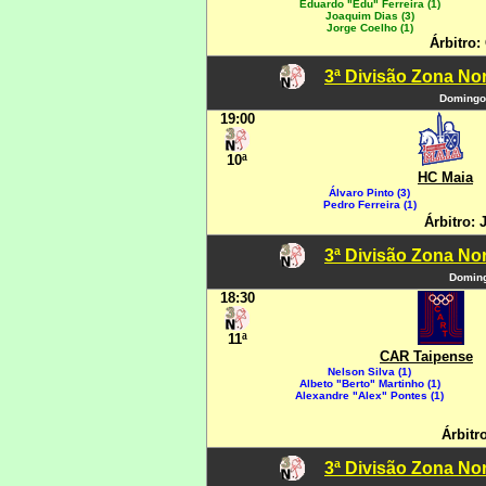
Eduardo "Edu" Ferreira (1)
Joaquim Dias (3)
Jorge Coelho (1)
Árbitro:
3ª Divisão Zona Nor
Domingo
19:00
10ª
HC Maia
Álvaro Pinto (3)
Pedro Ferreira (1)
Árbitro:
3ª Divisão Zona Nor
Doming
18:30
11ª
CAR Taipense
Nelson Silva (1)
Albeto "Berto" Martinho (1)
Alexandre "Alex" Pontes (1)
Árbitr
3ª Divisão Zona Nor