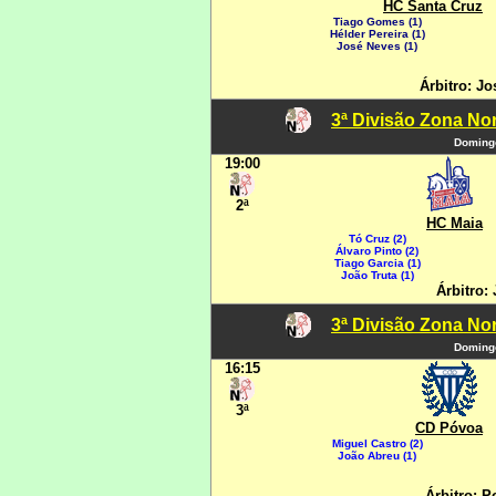
HC Santa Cruz
Tiago Gomes (1)
Hélder Pereira (1)
José Neves (1)
Árbitro: Jo
3ª Divisão Zona Nor
Domingo
19:00
2ª
HC Maia
Tó Cruz (2)
Álvaro Pinto (2)
Tiago Garcia (1)
João Truta (1)
Árbitro:
3ª Divisão Zona Nor
Domingo
16:15
3ª
CD Póvoa
Miguel Castro (2)
João Abreu (1)
Árbitro: P