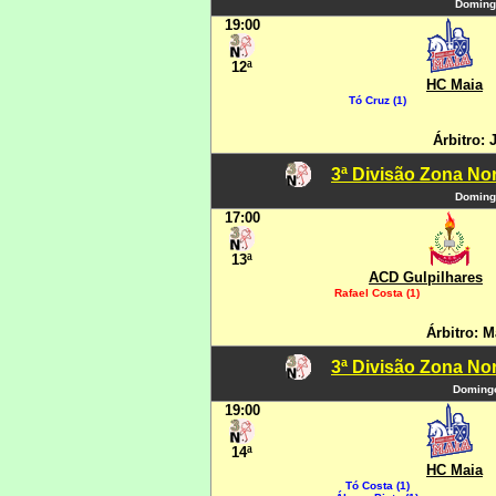
Domingo
19:00
12ª
HC Maia
Tó Cruz (1)
Árbitro:
3ª Divisão Zona Nor
Domingo
17:00
13ª
ACD Gulpilhares
Rafael Costa (1)
Árbitro: 
3ª Divisão Zona Nor
Domingo
19:00
14ª
HC Maia
Tó Costa (1)