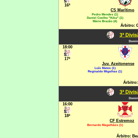
16ª
CS Marítimo
Pedro Mendes (1)
Daniel Coelho "Kika" (1)
Mário Brazão (4)
Árbitro: 
3ª Divi
Domin
18:00
17ª
Juv. Azeitonense
Luís Matos (1)
Reginaldo Migalhas (1)
Árbitro
3ª Divi
Domin
16:00
18ª
CF Estremoz
Bernardo Magalhães (1)
Árbitro: Be