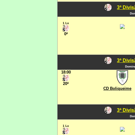
3ª Divi
Dom
1 Lx
0ª
3ª Divi
Doming
18:00
20ª
CD Boliqueime
3ª Divi
Dom
1 Lx