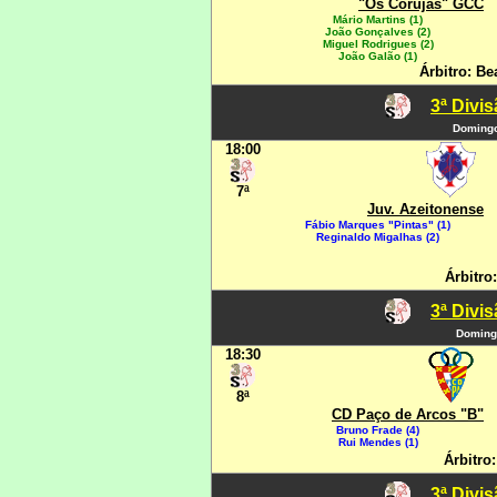
"Os Corujas" GCC
Mário Martins (1)
João Gonçalves (2)
Miguel Rodrigues (2)
João Galão (1)
Árbitro: Be
3ª Divi
Domingo
18:00
7ª
Juv. Azeitonense
Fábio Marques "Pintas" (1)
Reginaldo Migalhas (2)
Árbitro
3ª Divi
Domingo
18:30
8ª
CD Paço de Arcos "B"
Bruno Frade (4)
Rui Mendes (1)
Árbitro
3ª Divi