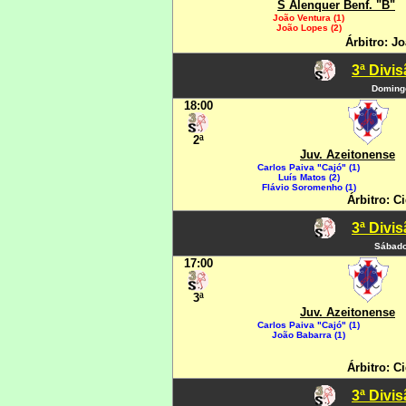
S Alenquer Benf. "B"
João Ventura (1)
João Lopes (2)
Árbitro: J
3ª Divi
Domingo
18:00
2ª
Juv. Azeitonense
Carlos Paiva "Cajó" (1)
Luís Matos (2)
Flávio Soromenho (1)
Árbitro: C
3ª Divi
Sábado
17:00
3ª
Juv. Azeitonense
Carlos Paiva "Cajó" (1)
João Babarra (1)
Árbitro: C
3ª Divi