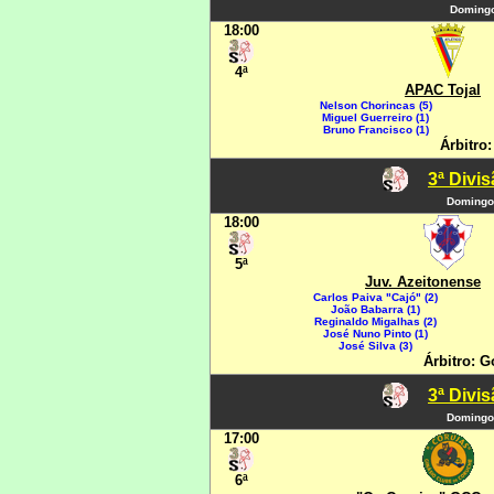
Domingo
18:00
4ª
APAC Tojal
Nelson Chorincas (5)
Miguel Guerreiro (1)
Bruno Francisco (1)
Árbitro:
3ª Divi
Domingo
18:00
5ª
Juv. Azeitonense
Carlos Paiva "Cajó" (2)
João Babarra (1)
Reginaldo Migalhas (2)
José Nuno Pinto (1)
José Silva (3)
Árbitro: 
3ª Divi
Domingo
17:00
6ª