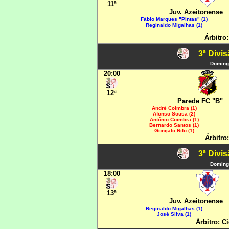
11ª
Juv. Azeitonense
Fábio Marques "Pintas" (1)
Reginaldo Migalhas (1)
Árbitro
3ª Divi
Domingo
20:00
12ª
Parede FC "B"
André Coimbra (1)
Afonso Sousa (2)
António Coimbra (1)
Bernardo Santos (1)
Gonçalo Nifo (1)
Árbitro
3ª Divi
Domingo
18:00
13ª
Juv. Azeitonense
Reginaldo Migalhas (1)
José Silva (1)
Árbitro: C