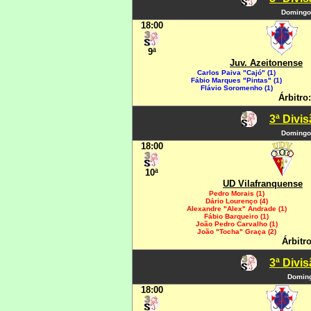
Domingo
18:00
9ª
Juv. Azeitonense
Carlos Paiva "Cajó" (1)
Fábio Marques "Pintas" (1)
Flávio Soromenho (1)
Árbitro
3ª Divi
Domingo
18:00
10ª
UD Vilafranquense
Pedro Morais (1)
Dário Lourenço (4)
Alexandre "Alex" Andrade (1)
Fábio Barqueiro (1)
João Pedro Carvalho (1)
João "Tocha" Graça (2)
Árbitr
3ª Divi
Doming
18:00