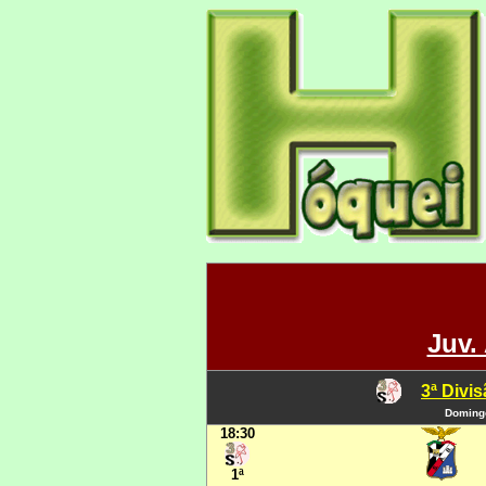
Juv.
3ª Divi
Domingo
18:30
1ª