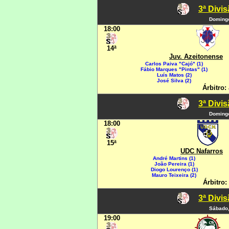
3ª Divi
Domingo
18:00
14ª
Juv. Azeitonense
Carlos Paiva "Cajó" (1)
Fábio Marques "Pintas" (1)
Luís Matos (2)
José Silva (2)
Árbitro:
3ª Divi
Domingo
18:00
15ª
UDC Nafarros
André Martins (1)
João Pereira (1)
Diogo Lourenço (1)
Mauro Teixeira (2)
Árbitro:
3ª Divi
Sábado,
19:00