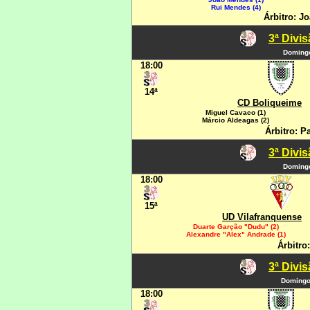
Rui Mendes (4)
Árbitro: J
3ª Divi
Domingo
18:00
14ª
CD Boliqueime
Miguel Cavaco (1)
Márcio Aldeagas (2)
Árbitro: P
3ª Divi
Domingo
18:00
15ª
UD Vilafranquense
Duarte Garção "Dudu" (2)
Alexandre "Alex" Andrade (1)
Árbitro
3ª Divi
Domingo,
18:00