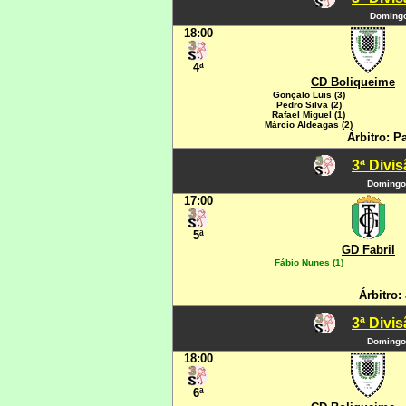
Domingo
18:00
4ª
CD Boliqueime
Gonçalo Luis (3)
Pedro Silva (2)
Rafael Miguel (1)
Márcio Aldeagas (2)
Árbitro: P
3ª Divi
Domingo
17:00
5ª
GD Fabril
Fábio Nunes (1)
Árbitro:
3ª Divi
Domingo
18:00
6ª