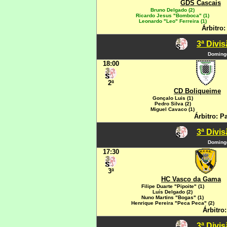
GDS Cascais
Bruno Delgado (2)
Ricardo Jesus "Bomboca" (1)
Leonardo "Leo" Ferreira (1)
Árbitro
3ª Divi
Domingo
18:00
2ª
CD Boliqueime
Gonçalo Luis (1)
Pedro Silva (2)
Miguel Cavaco (1)
Árbitro: P
3ª Divi
Domingo
17:30
3ª
HC Vasco da Gama
Filipe Duarte "Pipoite" (1)
Luís Delgado (2)
Nuno Martins "Bogas" (1)
Henrique Pereira "Peca Peca" (2)
Árbitro
3ª Divi