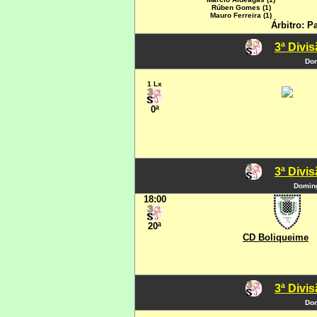
Rúben Gomes (1)
Mauro Ferreira (1)
Árbitro: P
3ª Divi
Dom
1 Lx
0ª
3ª Divi
Doming
18:00
20ª
CD Boliqueime
3ª Divi
Dom