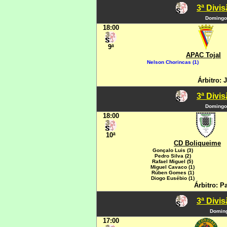
3ª Divi
Domingo
18:00
9ª
APAC Tojal
Nelson Chorincas (1)
Árbitro:
3ª Divi
Domingo
18:00
10ª
CD Boliqueime
Gonçalo Luis (3)
Pedro Silva (2)
Rafael Miguel (5)
Miguel Cavaco (1)
Rúben Gomes (1)
Diogo Eusébio (1)
Árbitro: P
3ª Divi
Doming
17:00