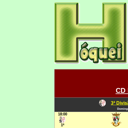
CD 
3ª Divi
Domingo
18:00
1ª