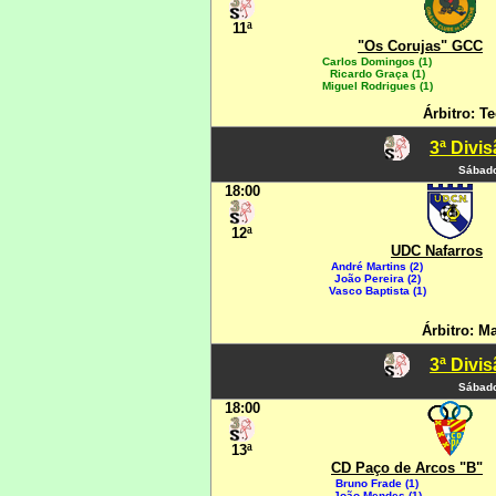
11ª
"Os Corujas" GCC
Carlos Domingos (1)
Ricardo Graça (1)
Miguel Rodrigues (1)
Árbitro: Te
3ª Divi
Sábado
18:00
12ª
UDC Nafarros
André Martins (2)
João Pereira (2)
Vasco Baptista (1)
Árbitro: M
3ª Divi
Sábado
18:00
13ª
CD Paço de Arcos "B"
Bruno Frade (1)
João Mendes (1)