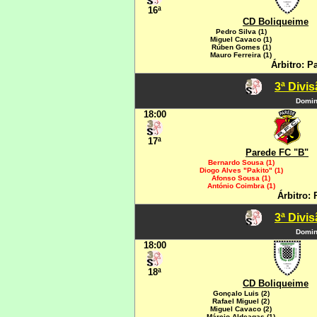
16ª
CD Boliqueime
Pedro Silva (1)
Miguel Cavaco (1)
Rúben Gomes (1)
Mauro Ferreira (1)
Árbitro: P
3ª Divi
Domin
18:00
17ª
Parede FC "B"
Bernardo Sousa (1)
Diogo Alves "Pakito" (1)
Afonso Sousa (1)
António Coimbra (1)
Árbitro:
3ª Divi
Domin
18:00
18ª
CD Boliqueime
Gonçalo Luis (2)
Rafael Miguel (2)
Miguel Cavaco (2)
Márcio Aldeagas (1)