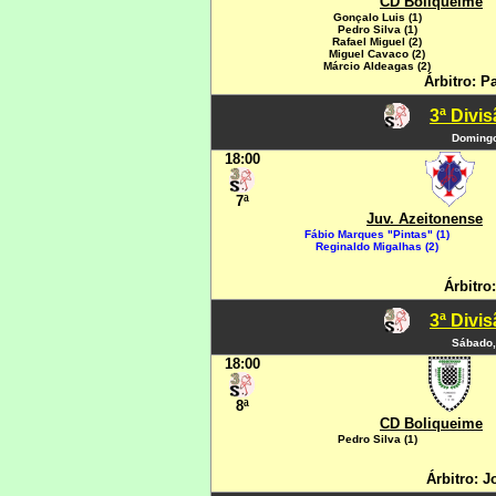
CD Boliqueime
Gonçalo Luis (1)
Pedro Silva (1)
Rafael Miguel (2)
Miguel Cavaco (2)
Márcio Aldeagas (2)
Árbitro: P
3ª Divi
Domingo
18:00
7ª
Juv. Azeitonense
Fábio Marques "Pintas" (1)
Reginaldo Migalhas (2)
Árbitro
3ª Divi
Sábado,
18:00
8ª
CD Boliqueime
Pedro Silva (1)
Árbitro: J