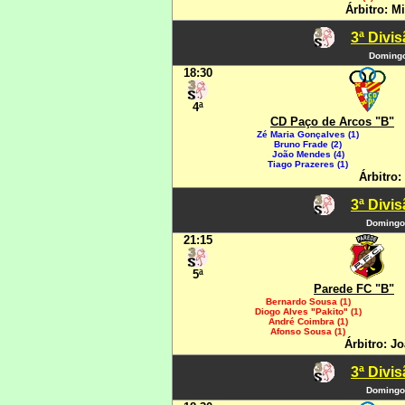
Árbitro: M
3ª Divi
Domingo
18:30
4ª
CD Paço de Arcos "B"
Zé Maria Gonçalves (1)
Bruno Frade (2)
João Mendes (4)
Tiago Prazeres (1)
Árbitro:
3ª Divi
Domingo
21:15
5ª
Parede FC "B"
Bernardo Sousa (1)
Diogo Alves "Pakito" (1)
André Coimbra (1)
Afonso Sousa (1)
Árbitro: J
3ª Divi
Domingo