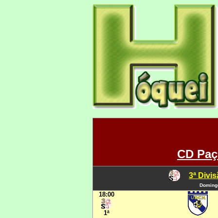
CD Paç
3ª Divi
Domingo
18:00
1ª