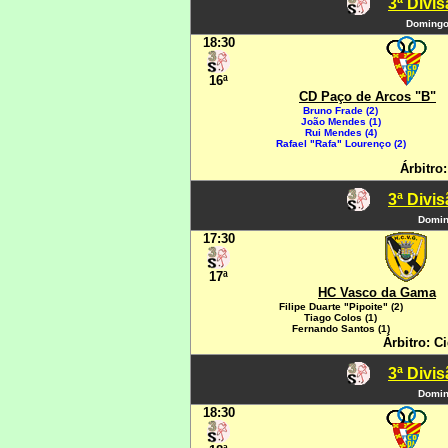
3ª Divi
Domingo,
18:30
16ª
CD Paço de Arcos "B"
Bruno Frade (2)
João Mendes (1)
Rui Mendes (4)
Rafael "Rafa" Lourenço (2)
Árbitro
3ª Divi
Domin
17:30
17ª
HC Vasco da Gama
Filipe Duarte "Pipoite" (2)
Tiago Colos (1)
Fernando Santos (1)
Árbitro: C
3ª Divi
Domin
18:30