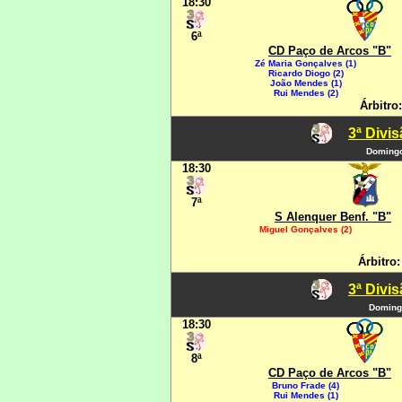
18:30
6ª
CD Paço de Arcos "B"
Zé Maria Gonçalves (1)
Ricardo Diogo (2)
João Mendes (1)
Rui Mendes (2)
Árbitro
3ª Divi
Domingo
18:30
7ª
S Alenquer Benf. "B"
Miguel Gonçalves (2)
Árbitro:
3ª Divi
Domingo
18:30
8ª
CD Paço de Arcos "B"
Bruno Frade (4)
Rui Mendes (1)