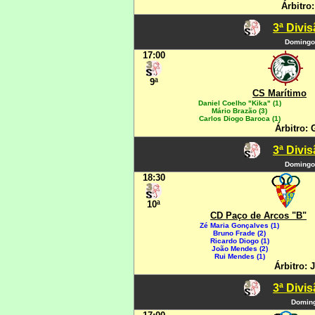
Árbitro
3ª Divi
Domingo
17:00
9ª
CS Marítimo
Daniel Coelho "Kika" (1)
Mário Brazão (3)
Carlos Diogo Baroca (1)
Árbitro: 
3ª Divi
Domingo
18:30
10ª
CD Paço de Arcos "B"
Zé Maria Gonçalves (1)
Bruno Frade (2)
Ricardo Diogo (1)
João Mendes (2)
Rui Mendes (1)
Árbitro:
3ª Divi
Doming