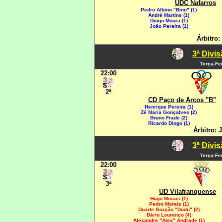
UDC Nafarros
Pedro Albino "Bino" (1)
André Martins (1)
Diogo Moura (1)
João Pereira (1)
Árbitro:
3ª Divi
Terça-Fe
22:00
2ª
CD Paço de Arcos "B"
Henrique Pereira (1)
Zé Maria Gonçalves (2)
Bruno Frade (2)
Ricardo Diogo (1)
Árbitro:
3ª Divi
Terça-Fe
22:00
3ª
UD Vilafranquense
Hugo Morais (1)
Pedro Morais (1)
Duarte Garção "Dudu" (2)
Dário Lourenço (4)
Alexandre "Alex" Andrade (1)