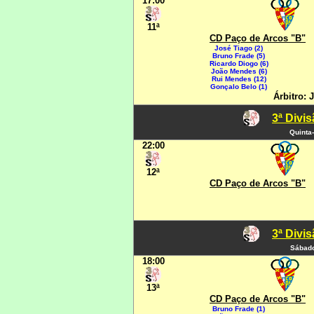
17:00
11ª
CD Paço de Arcos "B"
José Tiago (2)
Bruno Frade (5)
Ricardo Diogo (6)
João Mendes (6)
Rui Mendes (12)
Gonçalo Belo (1)
Árbitro:
3ª Divi
Quinta-
22:00
12ª
CD Paço de Arcos "B"
3ª Divi
Sábado
18:00
13ª
CD Paço de Arcos "B"
Bruno Frade (1)