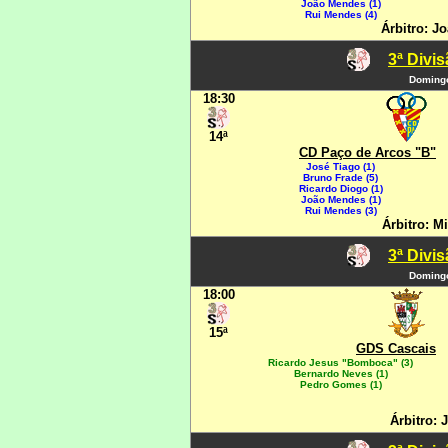
João Mendes (1)
Rui Mendes (4)
Árbitro: J
3ª Divi
Domingo
18:30
14ª
CD Paço de Arcos "B"
José Tiago (1)
Bruno Frade (5)
Ricardo Diogo (1)
João Mendes (1)
Rui Mendes (3)
Árbitro: M
3ª Divi
Domingo
18:00
15ª
GDS Cascais
Ricardo Jesus "Bomboca" (3)
Bernardo Neves (1)
Pedro Gomes (1)
Árbitro: