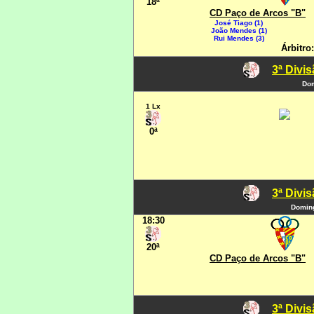
18ª
CD Paço de Arcos "B"
José Tiago (1)
João Mendes (1)
Rui Mendes (3)
Árbitro
3ª Divi
Dom
1 Lx
0ª
3ª Divi
Doming
18:30
20ª
CD Paço de Arcos "B"
3ª Divi